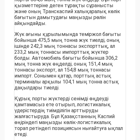
қызметтеріне деген тұрақты сұранысты
және оның Транскаспий халықаралық көлік
бағытын дамытудағы маңызды рөлін
айқындайды.
Жүк ағыны құрылымында теміржол бағыты
бойынша 475,5 мың тонна жүк тиелді, оның
ішінде 242,3 мың тоннасы экспорттық, ал
233,2 мың тоннасы импорттық жүктер
болды. Автомобиль бағыты бойынша 306,2
мың тонна жүк өңделді, оның 151,4 мың
тоннасы экспорт, ал 154,8 мың тоннасы
импорт. Сонымен қатар, порттың астық
терминалы арқылы 104,1 мың тонна астық
дақылдары тиелді.
Құрық порты жүктерді сенімді өңдеуді
қамтамасыз ете отырып, логистикалық
үдерістердің тиімділігін арттыруды
жалғастыруда. Бұл Қазақстанның Каспий
өңіріндегі маңызды көлік-логистикалық
торап ретіндегі позициясын нығайтуға ықпал
етеді.