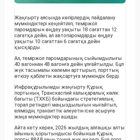
Жаңғырту аясында көпірлердің пайдалану
мүмкіндіктері кеңейтіліп, теміржол
паромдарын өңдеу уақыты 18 сағаттан 12
сағатқа дейін, ал автопаромдарды өңдеу
уақыты 10 сағаттан 6 сағатқа дейін
қысқарды.
Ал, теміржол паромдарының сыйымдылығы
40 вагоннан 48 вагонға дейін ұлғайтылды. Бұл
жүк тасымалы көлемін арттырып, порттың
өткізу қабілетін жақсартуға мүмкіндік берді.
Инфрақұрылымды жаңғырту Құрық
портының Транскаспий халықаралық көлік
бағыты (ТХКБ) бойындағы стратегиялық
торап ретіндегі маңыздылығын нығайтып,
еліміздің транзиттік әлеуетін іске асыруға
жаңа мүмкіндіктер ашады.
Айта кету керек, 2026 жылдың алғашқы алты
айының қорытындысы бойынша Құрық
порты 884,8 мың тонна жүк өңдеді. Бұл порт