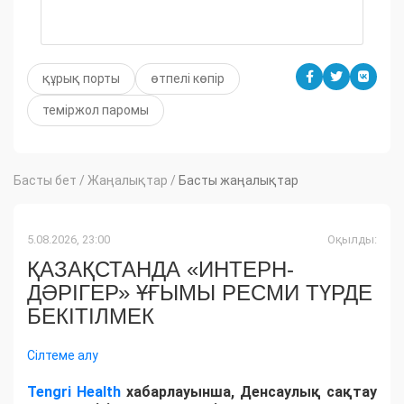
құрық порты
өтпелі көпір
теміржол паромы
Басты бет
/
Жаңалықтар
/
Басты жаңалықтар
5.08.2026, 23:00
Оқылды:
ҚАЗАҚСТАНДА «ИНТЕРН-
ДӘРІГЕР» ҰҒЫМЫ РЕСМИ ТҮРДЕ
БЕКІТІЛМЕК
Сілтеме алу
Tengri Health
хабарлауынша, Денсаулық сақтау