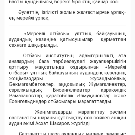
басты құндылығы, береке бірліктің қайнар көзі.
Әулеттің ізгілікті жолын жалғастырған ұрпақ-
ең мерейлі ұрпақ.
«Мерейлі отбасы» ұлттық байқауының
аудандық кезеңіне қатысушылар құрметпен
сахнаға шақырылды.
Отбасы институтын, адамгершілікті, ата
аналардың бала тәрбиелеудегі жауапкершілігін
арттыру мақсатында оздырылған «Мерейлі
отбасы» ұлттық байқауының аудандық кезеңінің
жеңімпаздары жусандыойлық
Бекмағамбетовтер, аққозылық Жұмағалиевтер,
саралжындық Бисенғалиевтер қаракөлдік
Рамазановтар, қаратөбелік Әлмұқановтар және
Есенгельдиндер отбасылары марапатталды.
Жеңімпаздарды марапаттау рәсімін
салтанатты шараны құттықтау сөз сөйлеп ашқан
аудан әкімі Асхат Шахаров жүргізді.
Салтанатты шара аудандық мәдени-демалыс