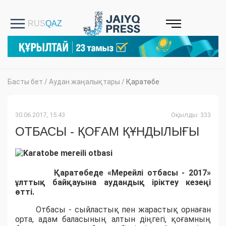
Басты бет
/
Аудан жаңалықтары
/
Қаратөбе
30.06.2017, 15:43
Оқылды: 333
ОТБАСЫ - ҚОҒАМ ҚҰНДЫЛЫҒЫ
Қаратөбеде «Мерейлі отбасы - 2017»
ұлттық байқауына аудандық іріктеу кезеңі
өтті.
Отбасы - сыйластық пен жарастық орнаған
орта, адам баласының алтын діңгегі, қоғамның