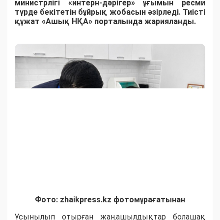
министрлігі «интерн-дәрігер» ұғымын ресми
түрде бекітетін бұйрық жобасын әзірледі. Тиісті
құжат «Ашық НҚА» порталында жарияланды.
Фото: zhaikpress.kz фотомұрағатынан
​Ұсынылып отырған жаңашылдықтар болашақ