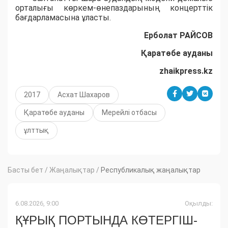
орталығы көркем-өнепаздарының концерттік
бағдарламасына ұласты.
Ерболат РАЙСОВ
Қаратөбе ауданы
zhaikpress.kz
2017
Асхат Шахаров
Қаратөбе ауданы
Мерейлі отбасы
ұлттық
Басты бет
/
Жаңалықтар
/
Республикалық жаңалықтар
6.08.2026, 9:00
Оқылды:
ҚҰРЫҚ ПОРТЫНДА КӨТЕРГІШ-