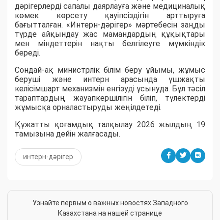
дәрігерлерді сапалы даярлауға және медициналық
көмек көрсету қауіпсіздігін арттыруға
бағытталған. «Интерн-дәрігер» мәртебесін заңды
түрде айқындау жас мамандардың құқықтары
мен міндеттерін нақты белгілеуге мүмкіндік
береді.
Сондай-ақ министрлік білім беру ұйымы, жұмыс
беруші және интерн арасында үшжақты
келісімшарт механизмін енгізуді ұсынуда. Бұл тәсіл
тараптардың жауапкершілігін біліп, түлектерді
жұмысқа орналастыруды жеңілдетеді.
Құжатты қоғамдық талқылау 2026 жылдың 19
тамызына дейін жалғасады.
интерн-дәрігер
Узнайте первым о важных новостях Западного
Казахстана на нашей странице