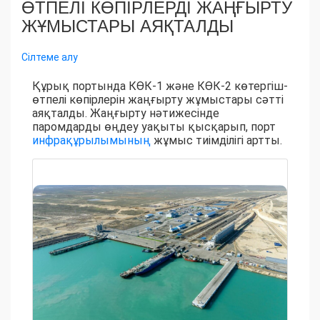
ӨТПЕЛІ КӨПІРЛЕРДІ ЖАҢҒЫРТУ
ЖҰМЫСТАРЫ АЯҚТАЛДЫ
Сілтеме алу
Құрық портында КӨК-1 және КӨК-2 көтергіш-
өтпелі көпірлерін жаңғырту жұмыстары сәтті
аяқталды. Жаңғырту нәтижесінде
паромдарды өңдеу уақыты қысқарып, порт
инфрақұрылымының
жұмыс тиімділігі артты.