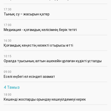
17:30
Тынық су – жасырын қатер
17:00
Медиация - қоғамдық келісімнің берік тетігі
16:30
Қоғамдық кеңестің кезекті отырысы өтті
10:15
Оралда туысының алтын әшекейін ұрлаған күдікті ұсталды
09:00
Еселі еңбегі ел есіндегі азамат
4 Тамыз
18:00
Кешенді жоспарды орындау кешеуілдемеуі керек
16:15