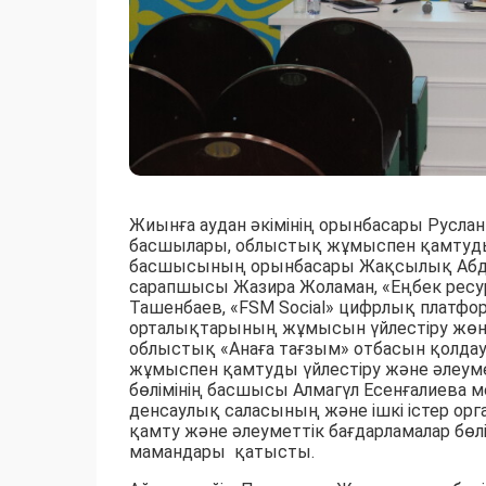
Жиынға аудан әкімінің орынбасары Руслан 
басшылары, облыстық жұмыспен қамтуды 
басшысының орынбасары Жақсылық Абдол
сарапшысы Жазира Жоламан, «Еңбек рес
Ташенбаев, «FSM Social» цифрлық платфор
орталықтарының жұмысын үйлестіру жөнін
облыстық «Анаға тағзым» отбасын қолда
жұмыспен қамтуды үйлестіру және әлеум
бөлімінің басшысы Алмагүл Есенғалиева м
денсаулық саласының және ішкі істер ор
қамту және әлеуметтік бағдарламалар бө
мамандары қатысты.