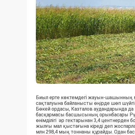
Биыл ерте көктемдегі жауын-шашынның 
сақталуына байланысты өңірде шөп шүйгі
Бөкей ордасы, Казталов аудандарында 
басқармасы басшысының орынбасары Рү
өнімділігі әр гектарынан 3,4 центнерден б
жылғы мал қыстағына кіреді деп жоспарла
млн 298,4 мың тоннаны құрайды. Одан бас