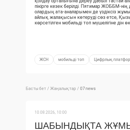
қолдау орталығына дереу дабыл тастай а
пікірге кезек берілді. Пятимар ЖОББМ-ні
олардың ата-аналарымен де үздіксіз жұм
айлық жалақысын көтеруді сөз етсе, Қыз
көрсетілген мобильді топ мүшелігіне дін 
ЖСН
мобильді топ
Цифрлық платфо
Басты бет
/
Жаңалықтар
/
07 news
10.08.2026, 10:00
ШАБЫНДЫҚТА ЖҰМЫ