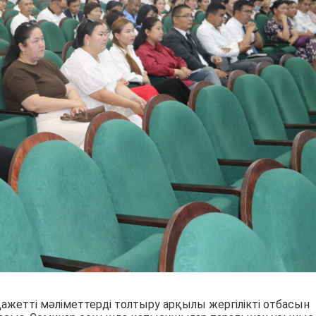
ажетті мәліметтерді толтыру арқылы жергілікті отбасын