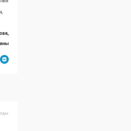
 пен
ың
ова,
даны
лды: