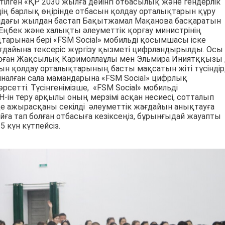
тілген «ҚР 2030 жылға дейінгі отбасылық және гендерлік
ің барлық өңірінде отбасын қолдау орталықтарын құру
мдағы жылдан бастап Бақытжамал Мақанова басқаратын
Еңбек және халықты әлеуметтік қорғау министрінің
арынан бері «FSM Social» мобильді қосымшасы іске
дайына тексеріс жүргізу қызметі цифрландырылды. Осы
ұрған Жақсылық Каримоллаұлы мен Эльмира Иниятққызы 
сын қолдау орталықтарының басты мақсатын жіті түсіндірд
иналған сала мамандарына «FSM Social» цифрлық
рсетті. Түсінгенімізше, «FSM Social» мобильді
ін теру арқылы оның мерзімі асқан несиесі, сотталып
де ажырасқаны секілді әлеуметтік жағдайын анықтауға
йға тап болған отбасыға кезіксеңіз, бұрынғыдай жауапты
 күн күтпейсіз.