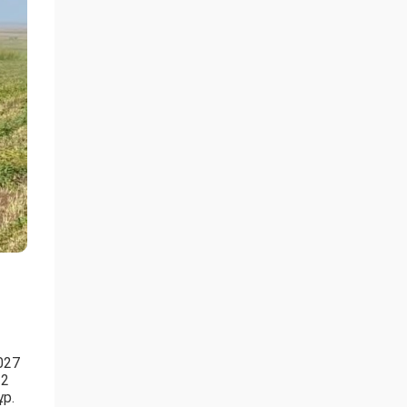
027
 2
р.