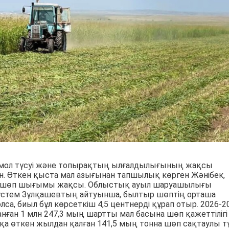
мол түсуі және топырақтың ылғалдылығының жақсы
н. Өткен қыста мал азығынан тапшылық көрген Жәнібек,
да шөп шығымы жақсы. Облыстық ауыл шаруашылығы
стем Зұлқашевтың айтуынша, былтыр шөптің орташа
олса, биыл бұл көрсеткіш 4,5 центнерді құрап отыр. 2026-2
нған 1 млн 247,3 мың шартты мал басына шөп қажеттілігі
қа өткен жылдан қалған 141,5 мың тонна шөп сақтаулы тұ