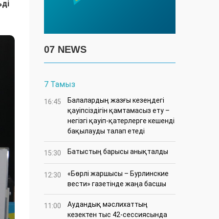
ьді
07 NEWS
7 Тамыз
Балалардың жазғы кезеңдегі
16:45
қауіпсіздігін қамтамасыз ету –
негізгі қауіп-қатерлерге кешенді
бақылауды талап етеді
Батыстың барысы анықталды
15:30
«Бөрлі жаршысы – Бурлинские
12:30
вести» газетінде жаңа басшы
Аудандық мәслихаттың
11:00
кезектен тыс 42-сессиясында