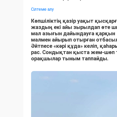
Сілтеме алу
Көпшіліктің қазір уақыт қысқарғ
жаздың екі айы зырылдап өте 
мал азығын дайындауға қарқын 
малмен айырып отырған отбасыла
Әйтпесе «кәрі құда» келіп, қаһ
рас. Сондықтан қыста жем-шөп 
орақшылар тыным таппайды.