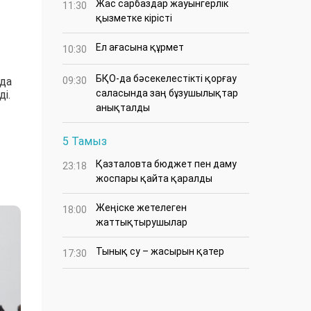
Жас сарбаздар жауынгерлік
11:30
қызметке кірісті
Ел ағасына құрмет
10:30
БҚО-да бәсекелестікті қорғау
да
09:30
саласында заң бұзушылықтар
і.
анықталды
5 Тамыз
Қазталовта бюджет пен даму
23:18
жоспары қайта қаралды
Жеңіске жетелеген
18:00
жаттықтырушылар
Тынық су – жасырын қатер
17:30