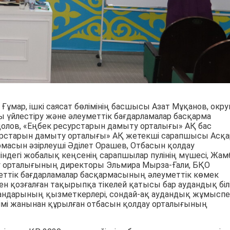
Ғұмар, ішкі саясат бөлімінің басшысы Азат Мұқанов, окру
үйлестіру және әлеуметтік бағдарламалар басқарма
ов, «Еңбек ресурстарын дамыту орталығы» АҚ бас
урстарын дамыту орталығы» АҚ жетекші сарапшысы Асқа
масын әзірлеуші Әділет Орашев, Отбасын қолдау
дегі жобалық кеңсенің сарапшылар пулінің мүшесі, Жа
у орталығының директоры Эльмира Мырза-Ғали, БҚО
еттік бағдарламалар басқармасының әлеуметтік көмек
ен қозғалған тақырыпқа тікелей қатысы бар аудандық біл
гандарының қызметкерлері, сондай-ақ аудандық жұмысп
лімі жанынан құрылған отбасын қолдау орталығының