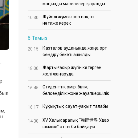
маңызды мәселелер қаралды
Жүйелі жұмыс пен нақты
10:30
нәтиже керек
6 Тамыз
Қазталов ауданында жаңа өрт
20:15
сөндіру бекеті ашылды
г
Жарты ғасыр жүгін көтерген
18:00
желі жаңаруда
р
Студенттік өмір: білім,
16:45
мбыл
белсенділік және жауапкершілік
Құқықтық сауат-уақыт талабы
16:17
ім,
ен
XV Халықаралық “舞蹈世界 Удао
14:30
шыжие” атты би байқауы