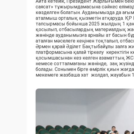
Айта кетейік, Президент Жарлығымен бекі
саясат» тұжырымдамасына сәйкес елімізд
көзделген болатын. Ауданымызда да ағы
аталмыш орталық қызметін атқаруда. ҚР 
тапсырмасы бойынша 2025 жылдың 1 қаңт
қосылып, отбасылардың материалдық жағ
жөнінде ауданымызға арнайы ат басын б
аталған мәселеге кеңінен тоқталып, отба
Әрмен қарай Әділет Бақтыбайұлы залға ж
платформасына қалай тіркелу керектігін кө
қосымшасынан кез келген азаматтың ЖСН-
немесе сотталмағаны жөнінде, заң жүзін
болады. Сонымен бірге өмірлік қиын жағда
мекемеге жазбаша хат жолдап, жауабын 15