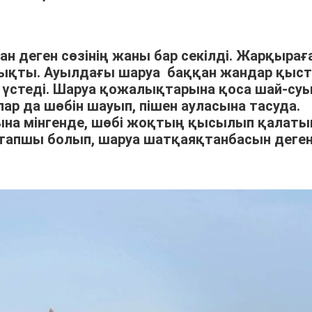
ан деген сөзінің жаны бар секілді. Жарқырағ
шықты. Ауылдағы шаруа баққан жандар қыс
үстеді. Шаруа қожалықтарына қоса шай-су
р да шөбін шауып, пішен ауласына тасуда.
арына мінгенде, шөбі жоқтың қысылып қалат
тапшы болып, шаруа шатқаяқтанбасын деге