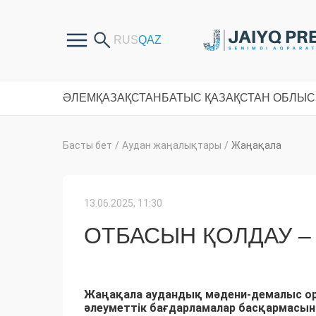
ӘЛЕМ
ҚАЗАҚСТАН
БАТЫС ҚАЗАҚСТАН ОБЛЫ
Басты бет
/
Аудан жаңалықтары
/
Жаңақала
13.06.2025, 11:30
ОТБАСЫН ҚОЛДАУ –
Жаңақала аудандық мәдени-демалыс ор
әлеуметтік бағдарламалар басқармасын