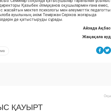
ласыз. Семинар соңында қатысушылар тарапынан ұсыныс
ң директоры Қазыбек Әлмұқанов оқушылармен ғана емес,
ыс жасайтын мектеп психологы мен әлеуметтік педагогт
ылоба ауылының әкімі Теміржан Серіков жоғарыда
өкілдерін де қатыстыруды сұрады.
Айзада Ақбас
Жаңақала ау
рма
Оқы
С ҚАУЫРТ