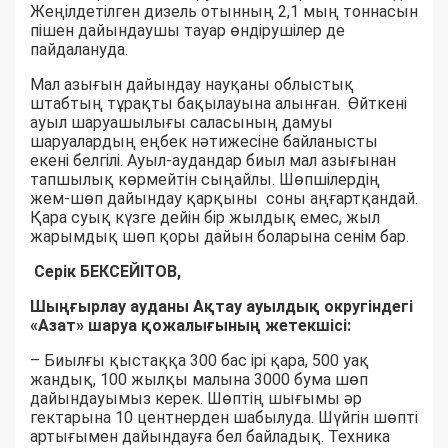
Жеңілдетілген дизель отынның 2,1 мың тоннасын
пішен дайындаушы тауар өндірушілер де
пайдалануда.
Мал азығын дайындау науқаны облыстық
штабтың тұрақты бақылауына алынған. Өйткені
ауыл шаруашылығы саласының дамуы
шаруалардың еңбек нәтижесіне байланысты
екені белгілі. Ауыл-аудандар биыл мал азығынан
тапшылық көрмейтін сыңайлы. Шөпшілердің
жем-шөп дайындау қарқыны соны аңғартқандай.
Қара суық күзге дейін бір жылдық емес, жыл
жарымдық шөп қоры дайын боларына сенім бар.
Серік БЕКСЕЙІТОВ,
Шыңғырлау ауданы Ақтау ауылдық округіндегі
«Азат» шаруа қожалығының жетекшісі:
– Биылғы қыстаққа 300 бас ірі қара, 500 уақ
жандық, 100 жылқы малына 3000 бума шөп
дайындауымыз керек. Шөптің шығымы әр
гектарына 10 центнерден шабылуда. Шүйгін шөпті
артығымен дайындауға бел байладық. Техника