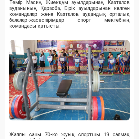
Темір Масин, Жиекқұм ауылдарынан, Казталов
ауданының Қараоба, Бірік ауылдарынан келген
командалар және Казталов аудандық орталық
балалар-жасөспірімдер спорт мектебінің
командасы қатысты.
Жалпы саны 70-ке жуық спортшы 19 салмақ