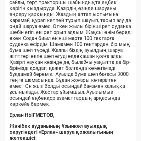
сайлы, төрт тракторшы шабындықта еңбек
көрігін қыздыруда. Қазірдің өзінде шаруаны
еңсеру қарқынды. Жаздың аптап ыстығына
қарамай, қурап кетпей тұрып шауып, тасып алу да
оңай шаруа емес. Өткен жылы бірінші рет суданка
шөбін егіп, екі рет орып алдым. Жақсы өнім береді
екен. Содан биыл екінші мәрте 100 гектарға
суданка өсірдім. Шамамен 100 гектардан бір мың
бума шөп түседі. Жалпы біздің ауылдың шаруа
жігіттері екпе шөп егуді әлдеқашан қолға алды.
Қазіргі науқан кезінде де, былайғы уақытта да бір-
бірімізді қолдап, қажет болғанда көмегімізді
бұлдамай береміз. Ауылда бума шөп бағасы 3000
теңге шамасында. Бұдан жоғары көтерілген
емес. Он жыл болды осындай бағамен халыққа
ұсынылады. Жастар ұйымшыл. Ауылымыз
осындай еңбекқор азаматтардың арқасында
көркейе бермек.
Ерлан НЫҒМЕТОВ,
Жәнібек ауданының Ұзынкөл ауылдық
округіндегі «Ерлан» шаруа қожалығының
жетекшісі: