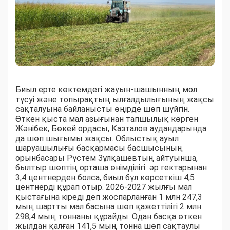
Биыл ерте көктемдегі жауын-шашынның мол
түсуі және топырақтың ылғалдылығының жақсы
сақталуына байланысты өңірде шөп шүйгін.
Өткен қыста мал азығынан тапшылық көрген
Жәнібек, Бөкей ордасы, Казталов аудандарында
да шөп шығымы жақсы. Облыстық ауыл
шаруашылығы басқармасы басшысының
орынбасары Рүстем Зұлқашевтың айтуынша,
былтыр шөптің орташа өнімділігі әр гектарынан
3,4 центнерден болса, биыл бұл көрсеткіш 4,5
центнерді құрап отыр. 2026-2027 жылғы мал
қыстағына кіреді деп жоспарланған 1 млн 247,3
мың шартты мал басына шөп қажеттілігі 2 млн
298,4 мың тоннаны құрайды. Одан басқа өткен
жылдан қалған 141,5 мың тонна шөп сақтаулы