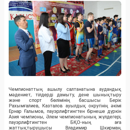
Чемпионаттың ашылу салтанатына аудандық
мәдениет, тілдерді дамыту, дене шынықтыру
және спорт бөлімінің басшысы Берік
Рахымғалиев, Казталов ауылдық округінің әкімі
Ернар Ғалымов, пауэрлифтингтен бірнеше дүркін
Азия чемпионы, Әлем чемпионатының жүлдегері,
пауэрлифтингтен БҚО-ның аға
жаттықтырушысы Владимир Шкирман,