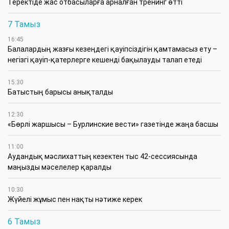
​Теректіде жас отбасыларға арналған тренинг өтті
7 Тамыз
16:45
Балалардың жазғы кезеңдегі қауіпсіздігін қамтамасыз ету –
негізгі қауіп-қатерлерге кешенді бақылауды талап етеді
15:30
Батыстың барысы анықталды
12:30
«Бөрлі жаршысы – Бурлинские вести» газетінде жаңа басшы
11:00
Аудандық мәслихаттың кезектен тыс 42-сессиясында
маңызды мәселелер қаралды
10:30
Жүйелі жұмыс пен нақты нәтиже керек
6 Тамыз