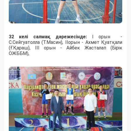
32 келі салмақ дәрежесінде:
I орын -
С.Сейгуатолла (Т.Масин), IIорын - Ахмет Қуатқали
(Ғ.Қараш), III орын - Айбек Жасталап (Бірік
ОЖББМ),