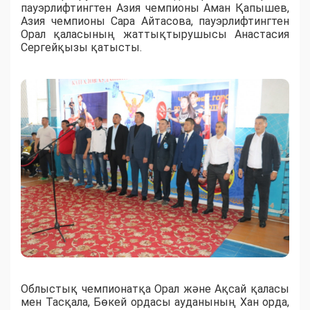
пауэрлифтингтен Азия чемпионы Аман Қапышев,
Азия чемпионы Сара Айтасова, пауэрлифтингтен
Орал қаласының жаттықтырушысы Анастасия
Сергейқызы қатысты.
Облыстық чемпионатқа Орал және Ақсай қаласы
мен Тасқала, Бөкей ордасы ауданының Хан орда,