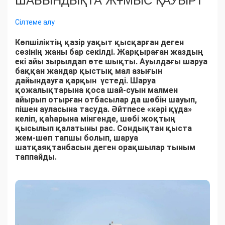
ШАБЫНДЫҚТА ЖҰМЫС ҚАУЫРТ
Сілтеме алу
Көпшіліктің қазір уақыт қысқарған деген
сөзінің жаны бар секілді. Жарқыраған жаздың
екі айы зырылдап өте шықты. Ауылдағы шаруа
баққан жандар қыстық мал азығын
дайындауға қарқын үстеді. Шаруа
қожалықтарына қоса шай-суын малмен
айырып отырған отбасылар да шөбін шауып,
пішен ауласына тасуда. Әйтпесе «кәрі құда»
келіп, қаһарына мінгенде, шөбі жоқтың
қысылып қалатыны рас. Сондықтан қыста
жем-шөп тапшы болып, шаруа
шатқаяқтанбасын деген орақшылар тыным
таппайды.