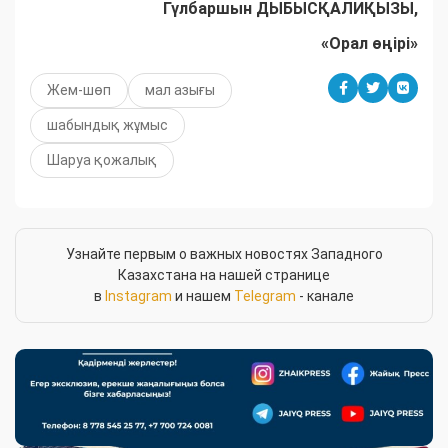
Гүлбаршын ДЫБЫСҚАЛИҚЫЗЫ,
«Орал өңірі»
Жем-шөп
мал азығы
шабындық жұмыс
Шаруа қожалық
Узнайте первым о важных новостях Западного
Казахстана на нашей странице
в
Instagram
и нашем
Telegram
- канале