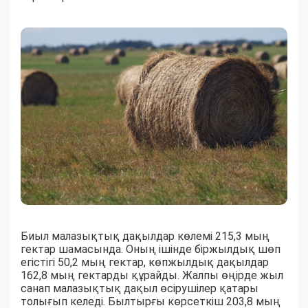
Биыл малазықтық дақылдар көлемі 215,3 мың
гектар шамасында. Оның ішінде біржылдық шөп
егістігі 50,2 мың гектар, көпжылдық дақылдар
162,8 мың гектарды құрайды. Жалпы өңірде жыл
санап малазықтық дақыл өсірушілер қатары
толығып келеді. Былтырғы көрсеткіш 203,8 мың