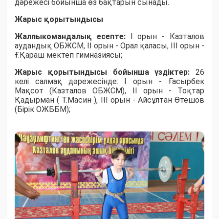
дәрежесі бойынша өз бақтарын сынады.
Жарыс қорытындысы
Жалпыкомандалық есепте:
I орын - Казталов
аудандық ОБЖСМ, II орын - Орал қаласы, III орын -
Ғ.Қараш мектеп гимназиясы;
Жарыс қорытындысы бойынша үздіктер:
26
келі салмақ дәрежесінде: I орын - Ғасырбек
Мақсот (Казталов ОБЖСМ), II орын - Тоқтар
Қадырман ( Т.Масин ), III орын - Айсұлтан Өтешов
(Бірік ОЖББМ);