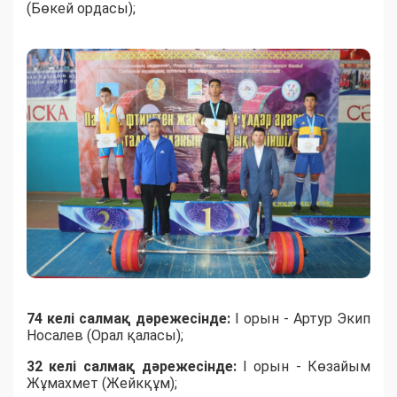
(Бөкей ордасы);
74 келі салмақ дәрежесінде:
I орын - Артур Экип
Носалев (Орал қаласы);
32 келі салмақ дәрежесінде:
I орын - Көзайым
Жұмахмет (Жейкқұм);