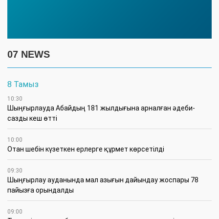
07 NEWS
8 Тамыз
10:30
Шыңғырлауда Абайдың 181 жылдығына арналған әдеби-
сазды кеш өтті
10:00
Отан шебін күзеткен ерлерге құрмет көрсетілді
09:30
​Шыңғырлау ауданында мал азығын дайындау жоспары 78
пайызға орындалды
09:00