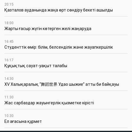
20:15
Қазталов ауданында жаңа өрт сөндіру бекеті ашылды
18:00
Жарты ғасыр жүгін көтерген желі жаңаруда
16:45
Студенттік өмір: білім, белсенділік және жауапкершілік
16:17
Құқықтық сауат-уақыт талабы
14:30
XV Халықаралық “舞蹈世界 Удао шыжие” атты би байқауы
11:30
Жас сарбаздар жауынгерлік қызметке кірісті
10:30
Ел ағасына құрмет