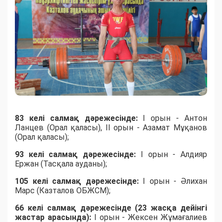
83 келі салмақ дәрежесінде:
I орын - Антон
Ланцев (Орал қаласы), II орын - Азамат Мұқанов
(Орал қаласы);
93 келі салмақ дәрежесінде:
I орын - Алдияр
Ержан (Тасқала ауданы);
105 келі салмақ дәрежесінде:
I орын - Әлихан
Марс (Казталов ОБЖСМ);
66 келі салмақ дәрежесінде (23 жасқа дейінгі
жастар арасында):
I орын - Жексен Жұмағалиев