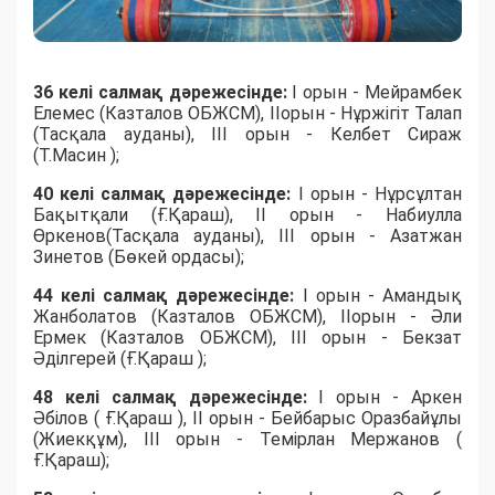
36 келі салмақ дәрежесінде:
I орын - Мейрамбек
Елемес (Казталов ОБЖСМ), IIорын - Нұржігіт Талап
(Тасқала ауданы), III орын - Келбет Сираж
(Т.Масин );
40 келі салмақ дәрежесінде:
I орын - Нұрсұлтан
Бақытқали (Ғ.Қараш), II орын - Набиулла
Өркенов(Тасқала ауданы), III орын - Азатжан
Зинетов (Бөкей ордасы);
44 келі салмақ дәрежесінде:
I орын - Амандық
Жанболатов (Казталов ОБЖСМ), IIорын - Әли
Ермек (Казталов ОБЖСМ), III орын - Бекзат
Әділгерей (Ғ.Қараш );
48 келі салмақ дәрежесінде:
I орын - Аркен
Әбілов ( Ғ.Қараш ), II орын - Бейбарыс Оразбайұлы
(Жиекқұм), III орын - Темірлан Мержанов (
Ғ.Қараш);