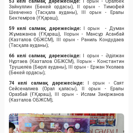
53 келі салмақ дәрежесінде:
I орын - Оралбек
Зайнуллин (Бөкей ордасы), II орын - Тимофей
Шевченко (Тасқала ауданы), III орын - Ералы
Бектеміров (Ғ.Қараш);
59 келі салмақ дәрежесінде:
I орын - Думан
Жұмажанов (Ғ.Қараш), IIорын - Мансұр Асанбай
(Казталов ОБЖСМ), III орын - Раниль Кондудаев
(Тасқала ауданы);
66 келі салмақ дәрежесінде:
I орын - Әділжан
Нұртаев (Казталов ОБЖСМ), IIорын - Константин
Трушелёв (Бөрлі ауданы), III орын - Ержан Уколаев
(Бөкей ордасы);
74 келі салмақ дәрежесінде:
I орын - Саят
Сейсеналиев (Орал қаласы), II орын - Ералы
Оразбай (Ғ.Қараш), III орын - Ислам Зәкіржанов
(Казталов ОБЖСМ);