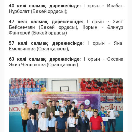
40 келі салмақ дәрежесінде:
I орын - Инабат
Нұрболат (Бөкей ордасы);
47 келі салмақ дәрежесінде:
I орын - Зият
Бейсенғали (Бөкей ордасы), IIорын - Әлинұр
Фангерей (Бөкей ордасы)
57 келі салмақ дәрежесінде:
I орын - Яна
Емельянова (Орал қаласы);
63 келі салмақ дәрежесінде:
I орын - Оксана
Экип Чеснокова (Орал қаласы).