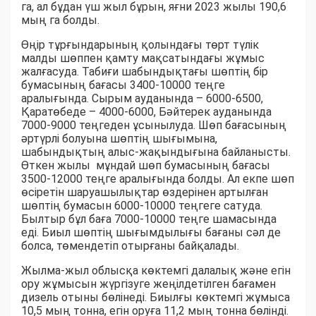
га, ал бұдан үш жыл бұрын, яғни 2023 жылы 190,6
мың га болды.
Өңір тұрғындарының қолындағы төрт түлік
малды шөппен қамту мақсатындағы жұмыс
жалғасуда. Табиғи шабындықтағы шөптің бір
бумасының бағасы 3400-10000 теңге
аралығында. Сырым ауданында – 6000-6500,
Қаратөбеде – 4000-6000, Бәйтерек ауданында
7000-9000 теңгеден ұсынылуда. Шөп бағасының
әртүрлі болуына шөптің шығымына,
шабындықтың алыс-жақындығына байланысты.
Өткен жылы мұндай шөп бумасының бағасы
3500-12000 теңге аралығында болды. Ал екпе шөп
өсіретін шаруашылықтар өздерінен артылған
шөптің бумасын 6000-10000 теңгеге сатуда.
Былтыр бұл баға 7000-10000 теңге шамасында
еді. Биыл шөптің шығымдылығы бағаны сәл де
болса, төмендетіп отырғаны байқалады.
Жылма-жыл облысқа көктемгі далалық және егін
ору жұмысын жүргізуге жеңілдетілген бағамен
дизель отыны бөлінеді. Биылғы көктемгі жұмыса
10,5 мың тонна, егін оруға 11,2 мың тонна бөлінді.