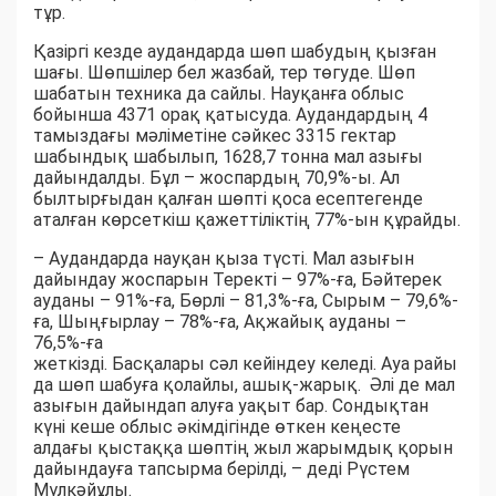
тұр.
Қазіргі кезде аудандарда шөп шабудың қызған
шағы. Шөпшілер бел жазбай, тер төгуде. Шөп
шабатын техника да сайлы. Науқанға облыс
бойынша 4371 орақ қатысуда. Аудандардың 4
тамыздағы мәліметіне сәйкес 3315 гектар
шабындық шабылып, 1628,7 тонна мал азығы
дайындалды. Бұл – жоспардың 70,9%-ы. Ал
былтырғыдан қалған шөпті қоса есептегенде
аталған көрсеткіш қажеттіліктің 77%-ын құрайды.
– Аудандарда науқан қыза түсті. Мал азығын
дайындау жоспарын Теректі – 97%-ға, Бәйтерек
ауданы – 91%-ға, Бөрлі – 81,3%-ға, Сырым – 79,6%-
ға, Шыңғырлау – 78%-ға, Ақжайық ауданы –
76,5%-ға
жеткізді. Басқалары сәл кейіндеу келеді. Ауа райы
да шөп шабуға қолайлы, ашық-жарық. Әлі де мал
азығын дайындап алуға уақыт бар. Сондықтан
күні кеше облыс әкімдігінде өткен кеңесте
алдағы қыстаққа шөптің жыл жарымдық қорын
дайындауға тапсырма берілді, – деді Рүстем
Мүлкәйұлы.