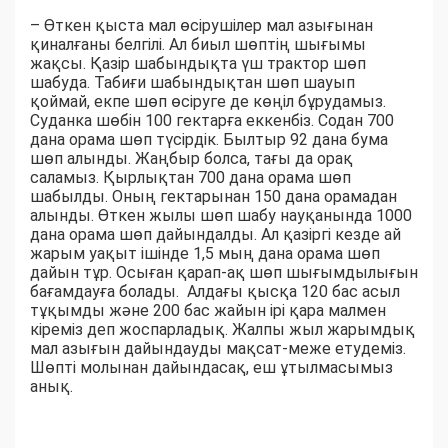
– Өткен қыста мал өсірушілер мал азығынан
қиналғаны белгілі. Ал биыл шөптің шығымы
жақсы. Қазір шабындықта үш трактор шөп
шабуда. Табиғи шабындықтан шөп шауып
қоймай, екпе шөп өсіруге де көңіл бұрудамыз.
Суданка шөбін 100 гектарға еккенбіз. Содан 700
дана орама шөп түсірдік. Былтыр 92 дана бума
шөп алынды. Жаңбыр болса, тағы да орақ
саламыз. Қырлықтан 700 дана орама шөп
шабылды. Оның гектарынан 150 дана орамадан
алынды. Өткен жылы шөп шабу науқанында 1000
дана орама шөп дайындалды. Ал қазіргі кезде ай
жарым уақыт ішінде 1,5 мың дана орама шөп
дайын тұр. Осыған қарап-ақ шөп шығымдылығын
бағамдауға болады. Алдағы қысқа 120 бас асыл
тұқымды және 200 бас жайын ірі қара малмен
кіреміз деп жоспарладық. Жалпы жыл жарымдық
мал азығын дайындауды мақсат-меже етудеміз.
Шөпті молынан дайындасақ, еш ұтылмасымыз
анық.