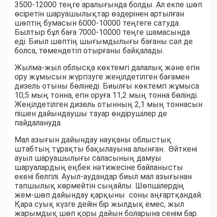
3500-12000 теңге аралығында болды. Ал екпе шөп
өсіретін шаруашылықтар өздерінен артылған
шөптің бумасын 6000-10000 теңгеге сатуда.
Былтыр бұл баға 7000-10000 теңге шамасында
еді. Биыл шөптің шығымдылығы бағаны сәл де
болса, төмендетіп отырғаны байқалады.
Жылма-жыл облысқа көктемгі далалық және егін
ору жұмысын жүргізуге жеңілдетілген бағамен
дизель отыны бөлінеді. Биылғы көктемгі жұмыса
10,5 мың тонна, егін оруға 11,2 мың тонна бөлінді.
Жеңілдетілген дизель отынның 2,1 мың тоннасын
пішен дайындаушы тауар өндірушілер де
пайдалануда.
Мал азығын дайындау науқаны облыстық
штабтың тұрақты бақылауына алынған. Өйткені
ауыл шаруашылығы саласының дамуы
шаруалардың еңбек нәтижесіне байланысты
екені белгілі. Ауыл-аудандар биыл мал азығынан
тапшылық көрмейтін сыңайлы. Шөпшілердің
жем-шөп дайындау қарқыны соны аңғартқандай.
Қара суық күзге дейін бір жылдық емес, жыл
жарымдық шөп қоры дайын боларына сенім бар.