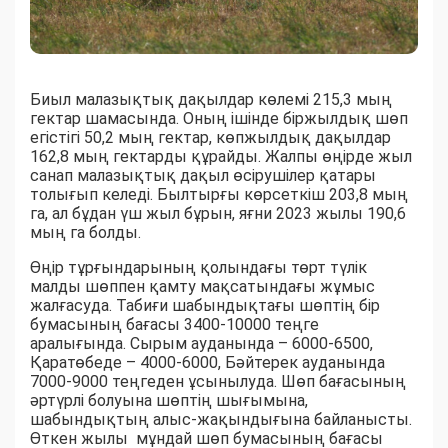
Биыл малазықтық дақылдар көлемі 215,3 мың
гектар шамасында. Оның ішінде біржылдық шөп
егістігі 50,2 мың гектар, көпжылдық дақылдар
162,8 мың гектарды құрайды. Жалпы өңірде жыл
санап малазықтық дақыл өсірушілер қатары
толығып келеді. Былтырғы көрсеткіш 203,8 мың
га, ал бұдан үш жыл бұрын, яғни 2023 жылы 190,6
мың га болды.
Өңір тұрғындарының қолындағы төрт түлік
малды шөппен қамту мақсатындағы жұмыс
жалғасуда. Табиғи шабындықтағы шөптің бір
бумасының бағасы 3400-10000 теңге
аралығында. Сырым ауданында – 6000-6500,
Қаратөбеде – 4000-6000, Бәйтерек ауданында
7000-9000 теңгеден ұсынылуда. Шөп бағасының
әртүрлі болуына шөптің шығымына,
шабындықтың алыс-жақындығына байланысты.
Өткен жылы мұндай шөп бумасының бағасы