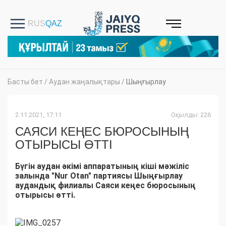
Басты бет
/
Аудан жаңалықтары
/
Шыңғырлау
2.11.2021, 17:11
Оқылды: 226
САЯСИ КЕҢЕС БЮРОСЫНЫҢ
ОТЫРЫСЫ ӨТТІ
Бүгін аудан әкімі аппаратының кіші мәжіліс
залында "Nur Otan" партиясы Шыңғырлау
аудандық филиалы Саяси кеңес бюросының
отырысы өтті.