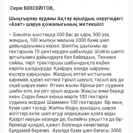
Серік БЕКСЕЙІТОВ,
Шыңғырлау ауданы Ақтау ауылдық округіндегі
«Азат» шаруа қожалығының жетекшісі:
– Биылғы қыстаққа 300 бас ірі қара, 500 уақ
жандық, 100 жылқы малына 3000 бума шөп
дайындауымыз керек. Шөптің шығымы әр
гектарына 10 центнерден шабылуда. Шүйгін шөпті
артығымен дайындауға бел байладық. Техника
сайлы, төрт тракторшы шабындықта еңбек
көрігін қыздыруда. Қазірдің өзінде шаруаны
еңсеру қарқынды. Жаздың аптап ыстығына
қарамай, қурап кетпей тұрып шауып, тасып алу да
оңай шаруа емес. Өткен жылы бірінші рет суданка
шөбін егіп, екі рет орып алдым. Жақсы өнім береді
екен. Содан биыл екінші мәрте 100 гектарға
суданка өсірдім. Шамамен 100 гектардан бір мың
бума шөп түседі. Жалпы біздің ауылдың шаруа
жігіттері екпе шөп егуді әлдеқашан қолға алды.
Қазіргі науқан кезінде де, былайғы уақытта да бір-
бірімізді қолдап, қажет болғанда көмегімізді
бұлдамай береміз. Ауылда бума шөп бағасы 3000