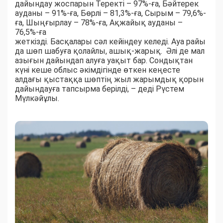
дайындау жоспарын Теректі – 97%-ға, Бәйтерек
ауданы – 91%-ға, Бөрлі – 81,3%-ға, Сырым – 79,6%-
ға, Шыңғырлау – 78%-ға, Ақжайық ауданы –
76,5%-ға
жеткізді. Басқалары сәл кейіндеу келеді. Ауа райы
да шөп шабуға қолайлы, ашық-жарық. Әлі де мал
азығын дайындап алуға уақыт бар. Сондықтан
күні кеше облыс әкімдігінде өткен кеңесте
алдағы қыстаққа шөптің жыл жарымдық қорын
дайындауға тапсырма берілді, – деді Рүстем
Мүлкәйұлы.