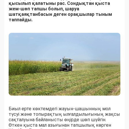
қысылып қалатыны рас. Сондықтан қыста
жем-шөп тапшы болып, шаруа
шатқаяқтанбасын деген орақшылар тыным
таппайды.
Биыл ерте көктемдегі жауын-шашынның мол
түсуі және топырақтың ылғалдылығының жақсы
сақталуына байланысты өңірде шөп шүйгін.
Өткен қыста мал азығынан тапшылық көрген