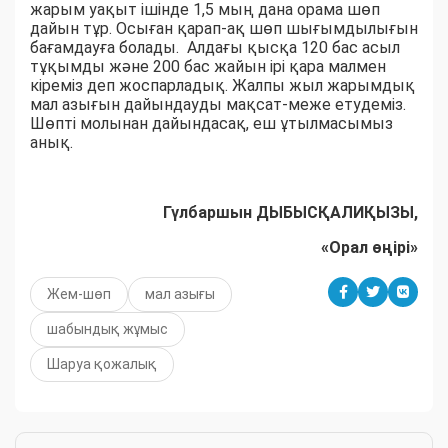
жарым уақыт ішінде 1,5 мың дана орама шөп
дайын тұр. Осыған қарап-ақ шөп шығымдылығын
бағамдауға болады. Алдағы қысқа 120 бас асыл
тұқымды және 200 бас жайын ірі қара малмен
кіреміз деп жоспарладық. Жалпы жыл жарымдық
мал азығын дайындауды мақсат-меже етудеміз.
Шөпті молынан дайындасақ, еш ұтылмасымыз
анық.
Гүлбаршын ДЫБЫСҚАЛИҚЫЗЫ,
«Орал өңірі»
Жем-шөп
мал азығы
шабындық жұмыс
Шаруа қожалық