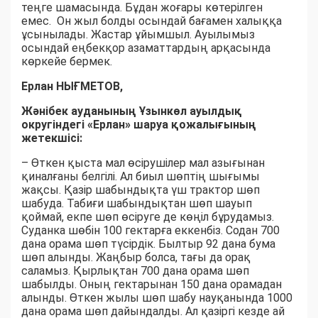
теңге шамасында. Бұдан жоғары көтерілген
емес. Он жыл болды осындай бағамен халыққа
ұсынылады. Жастар ұйымшыл. Ауылымыз
осындай еңбекқор азаматтардың арқасында
көркейе бермек.
Ерлан НЫҒМЕТОВ,
Жәнібек ауданының Ұзынкөл ауылдық
округіндегі «Ерлан» шаруа қожалығының
жетекшісі:
– Өткен қыста мал өсірушілер мал азығынан
қиналғаны белгілі. Ал биыл шөптің шығымы
жақсы. Қазір шабындықта үш трактор шөп
шабуда. Табиғи шабындықтан шөп шауып
қоймай, екпе шөп өсіруге де көңіл бұрудамыз.
Суданка шөбін 100 гектарға еккенбіз. Содан 700
дана орама шөп түсірдік. Былтыр 92 дана бума
шөп алынды. Жаңбыр болса, тағы да орақ
саламыз. Қырлықтан 700 дана орама шөп
шабылды. Оның гектарынан 150 дана орамадан
алынды. Өткен жылы шөп шабу науқанында 1000
дана орама шөп дайындалды. Ал қазіргі кезде ай