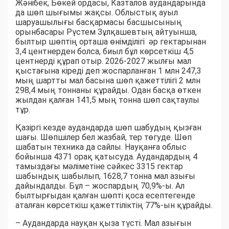
Жәнібек, Бөкей ордасы, Казталов аудандарында
да шөп шығымы жақсы. Облыстық ауыл
шаруашылығы басқармасы басшысының
орынбасары Рүстем Зұлқашевтың айтуынша,
былтыр шөптің орташа өнімділігі әр гектарынан
3,4 центнерден болса, биыл бұл көрсеткіш 4,5
центнерді құрап отыр. 2026-2027 жылғы мал
қыстағына кіреді деп жоспарланған 1 млн 247,3
мың шартты мал басына шөп қажеттілігі 2 млн
298,4 мың тоннаны құрайды. Одан басқа өткен
жылдан қалған 141,5 мың тонна шөп сақтаулы
тұр.
Қазіргі кезде аудандарда шөп шабудың қызған
шағы. Шөпшілер бел жазбай, тер төгуде. Шөп
шабатын техника да сайлы. Науқанға облыс
бойынша 4371 орақ қатысуда. Аудандардың 4
тамыздағы мәліметіне сәйкес 3315 гектар
шабындық шабылып, 1628,7 тонна мал азығы
дайындалды. Бұл – жоспардың 70,9%-ы. Ал
былтырғыдан қалған шөпті қоса есептегенде
аталған көрсеткіш қажеттіліктің 77%-ын құрайды.
– Аудандарда науқан қыза түсті. Мал азығын