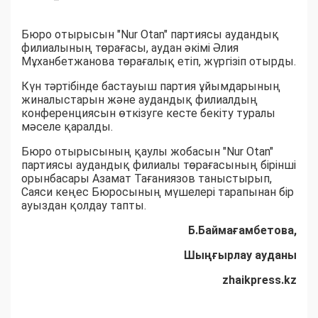
Бюро отырысын "Nur Otan" партиясы аудандық
филиалының төрағасы, аудан әкімі Әлия
Мұханбетжанова төрағалық етіп, жүргізіп отырды.
Күн тәртібінде бастауыш партия ұйымдарының
жиналыстарын және аудандық филиалдың
конференциясын өткізуге кесте бекіту туралы
мәселе қаралды.
Бюро отырысының қаулы жобасын "Nur Otan"
партиясы аудандық филиалы төрағасының бірінші
орынбасары Азамат Тағаниязов таныстырып,
Саяси кеңес Бюросының мүшелері тарапынан бір
ауыздан қолдау тапты.
Б.Баймағамбетова,
Шыңғырлау ауданы
zhaikpress.kz