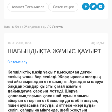
Азамат Таганиязов
Саяси кеңес
Басты бет
/
Жаңалықтар
/
07 news
10.08.2026, 10:00
Оқылды:
ШАБЫНДЫҚТА ЖҰМЫС ҚАУЫРТ
Сілтеме алу
Көпшіліктің қазір уақыт қысқарған деген
сөзінің жаны бар секілді. Жарқыраған жаздың
екі айы зырылдап өте шықты. Ауылдағы шаруа
баққан жандар қыстық мал азығын
дайындауға қарқын үстеді. Шаруа
қожалықтарына қоса шай-суын малмен
айырып отырған отбасылар да шөбін шауып,
пішен ауласына тасуда. Әйтпесе «кәрі құда»
келіп, қаһарына мінгенде, шөбі жоқтың