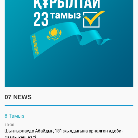
07 NEWS
8 Тамыз
10:30
Шыңғырлауда Абайдың 181 жылдығына арналған әдеби-
сазды кеш өтті