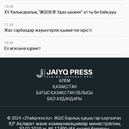
14:30
XV Халықаралық “舞蹈世界 Удао шыжие” атты би байқауы
11:30
Жас сарбаздар жауынгерлік қызметке кірісті
10:30
Ел ағасына құрмет
ӘЛЕМ
ҚАЗАҚСТАН
БАТЫС ҚАЗАҚСТАН ОБЛЫСЫ
БҚО АУДАНДАРЫ
© 2024. «Zhaikpress.kz». ЖШС Барлық құқықтар қорғалған.
ҚР Ақпарат және коммуникациялар министрлігінің
30.01.2019 ж. № 17490-ИА куәлігі берілген.