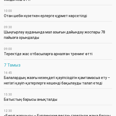
10:00
Отан шебін күзеткен ерлерге құрмет көрсетілді
09:30
​Шыңғырлау ауданында мал азығын дайындау жоспары 78
пайызға орындалды
09:00
​Теректіде жас отбасыларға арналған тренинг өтті
7 Тамыз
16:45
Балалардың жазғы кезеңдегі қауіпсіздігін қамтамасыз ету –
негізгі қауіп-қатерлерге кешенді бақылауды талап етеді
15:30
Батыстың барысы анықталды
12:30
«Бөрлі жаршысы – Бурлинские вести» газетінде жаңа басшы