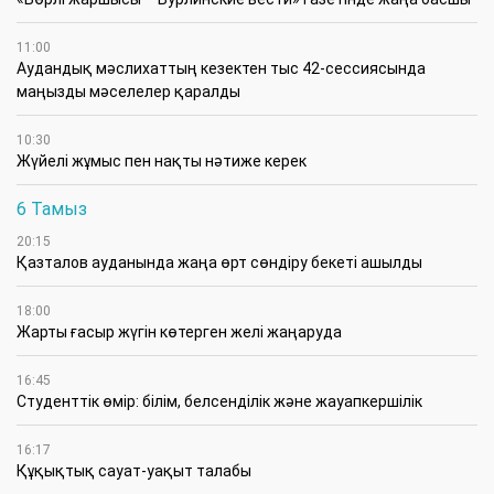
11:00
Аудандық мәслихаттың кезектен тыс 42-сессиясында
маңызды мәселелер қаралды
10:30
Жүйелі жұмыс пен нақты нәтиже керек
6 Тамыз
20:15
Қазталов ауданында жаңа өрт сөндіру бекеті ашылды
18:00
Жарты ғасыр жүгін көтерген желі жаңаруда
16:45
Студенттік өмір: білім, белсенділік және жауапкершілік
16:17
Құқықтық сауат-уақыт талабы