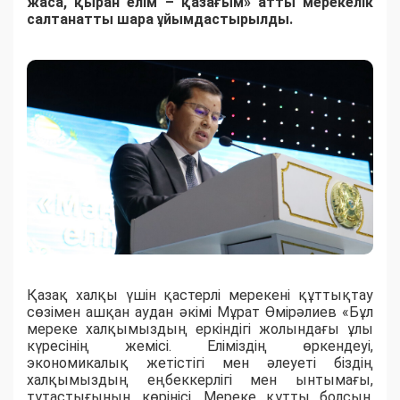
жаса, қыран елім – қазағым» атты мерекелік
салтанатты шара ұйымдастырылды.
Қазақ халқы үшін қастерлі мерекені құттықтау
сөзімен ашқан аудан әкімі Мұрат Өмірәлиев «Бұл
мереке халқымыздың еркіндігі жолындағы ұлы
күресінің жемісі. Еліміздің өркендеуі,
экономикалық жетістігі мен әлеуеті біздің
халқымыздың еңбеккерлігі мен ынтымағы,
тұтастығының көрінісі. Мереке құтты болсын,