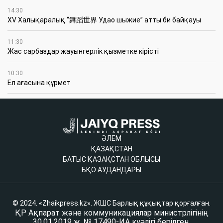
14:30
XV Халықаралық “舞蹈世界 Удао шыжие” атты би байқауы
11:30
Жас сарбаздар жауынгерлік қызметке кірісті
10:30
Ел ағасына құрмет
ӘЛЕМ
ҚАЗАҚСТАН
БАТЫС ҚАЗАҚСТАН ОБЛЫСЫ
БҚО АУДАНДАРЫ
© 2024. «Zhaikpress.kz». ЖШС Барлық құқықтар қорғалған.
ҚР Ақпарат және коммуникациялар министрлігінің
30.01.2019 ж. № 17490-ИА куәлігі берілген.