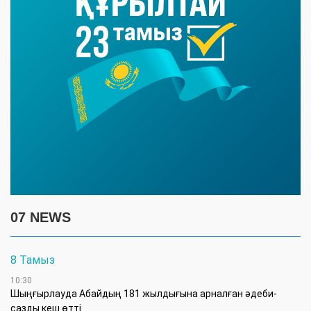
07 NEWS
8 Тамыз
10:30
Шыңғырлауда Абайдың 181 жылдығына арналған әдеби-
сазды кеш өтті