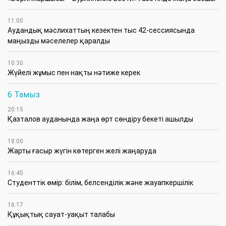
11:00
Аудандық мәслихаттың кезектен тыс 42-сессиясында
маңызды мәселелер қаралды
10:30
Жүйелі жұмыс пен нақты нәтиже керек
6 Тамыз
20:15
Қазталов ауданында жаңа өрт сөндіру бекеті ашылды
18:00
Жарты ғасыр жүгін көтерген желі жаңаруда
16:45
Студенттік өмір: білім, белсенділік және жауапкершілік
16:17
Құқықтық сауат-уақыт талабы