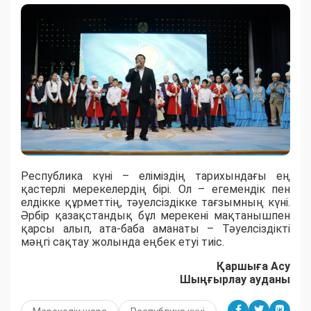
Республика күні – еліміздің тарихындағы ең
қастерлі мерекелердің бірі. Ол – егемендік пен
елдікке құрметтің, тәуелсіздікке тағзымның күні.
Әрбір қазақстандық бұл мерекені мақтанышпен
қарсы алып, ата-баба аманаты – Тәуелсіздікті
мәңгі сақтау жолында еңбек етуі тиіс.
Қаршыға Асу
Шыңғырлау ауданы