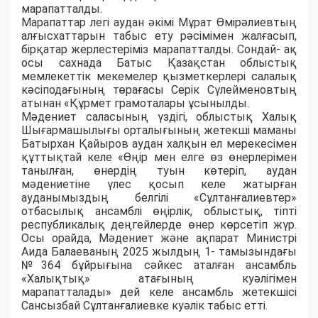
марапатталды.
Марапаттар легі аудан әкімі Мұрат Өмірәлиевтың
алғысхаттарын табыс ету рәсімімен жалғасып,
бірқатар жерлестеріміз марапатталды. Сондай- ақ
осы сахнада Батыс Қазақстан облыстық
мемлекеттік мекемелер қызметкерлері салалық
кәсіподағының төрағасы Серік Сүлейменовтың
атынан «Құрмет грамоталары ұсынылды.
Мәдениет саласының үздігі, облыстық Халық
Шығармашылығы орталығының жетекші маманы
Батырхан Қайыров аудан халқын ел мерекесімен
құттықтай келе «Өңір мен елге өз өнерлерімен
танылған, өнердің туын көтеріп, аудан
мәдениетіне үлес қосып келе жатырған
ауданымыздың белгілі «Сұлтанғалиевтер»
отбасылық ансамблі өңірлік, облыстық, тіпті
республикалық деңгейлерде өнер көрсетіп жүр.
Осы орайда, Мәдениет және ақпарат Министрі
Аида Балаеваның 2025 жылдың 1- тамызындағы
№364 бұйрығына сәйкес аталған ансамбль
«Халықтық» атағының куәлігімен
марапатталады» дей келе ансамбль жетекшісі
Сансызбай Сұлтанғалиевке куәлік табыс етті.