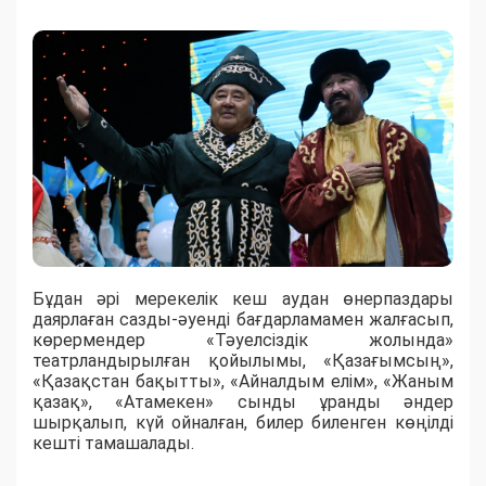
Бұдан әрі мерекелік кеш аудан өнерпаздары
даярлаған сазды-әуенді бағдарламамен жалғасып,
көрермендер «Тәуелсіздік жолында»
театрландырылған қойылымы, «Қазағымсың»,
«Қазақстан бақытты», «Айналдым елім», «Жаным
қазақ», «Атамекен» сынды ұранды әндер
шырқалып, күй ойналған, билер биленген көңілді
кешті тамашалады.