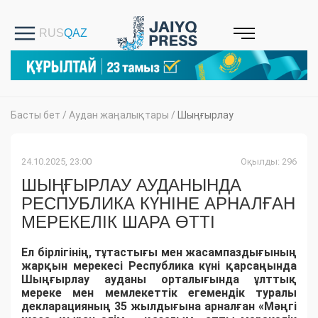
Басты бет
/
Аудан жаңалықтары
/
Шыңғырлау
24.10.2025, 23:00
Оқылды: 296
ШЫҢҒЫРЛАУ АУДАНЫНДА
РЕСПУБЛИКА КҮНІНЕ АРНАЛҒАН
МЕРЕКЕЛІК ШАРА ӨТТІ
Ел бірлігінің, тұтастығы мен жасампаздығының
жарқын мерекесі Республика күні қарсаңында
Шыңғырлау ауданы орталығында ұлттық
мереке мен мемлекеттік егемендік туралы
декларацияның 35 жылдығына арналған «Мәңгі