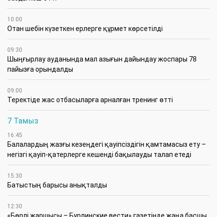
10:00
Отан шебін күзеткен ерлерге құрмет көрсетілді
09:30
​Шыңғырлау ауданында мал азығын дайындау жоспары 78
пайызға орындалды
09:00
​Теректіде жас отбасыларға арналған тренинг өтті
7 Тамыз
16:45
Балалардың жазғы кезеңдегі қауіпсіздігін қамтамасыз ету –
негізгі қауіп-қатерлерге кешенді бақылауды талап етеді
15:30
Батыстың барысы анықталды
12:30
«Бөрлі жаршысы – Бурлинские вести» газетінде жаңа басшы