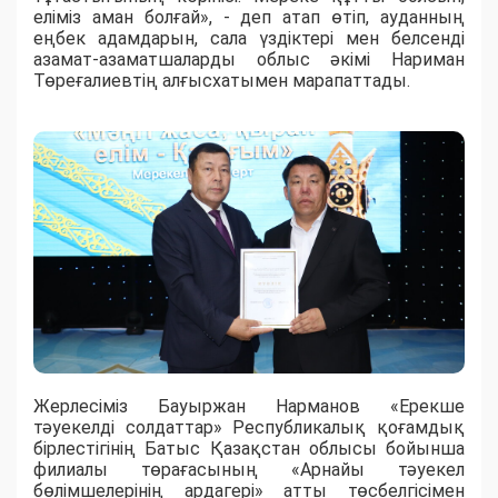
еліміз аман болғай», - деп атап өтіп, ауданның
еңбек адамдарын, сала үздіктері мен белсенді
азамат-азаматшаларды облыс әкімі Нариман
Төреғалиевтің алғысхатымен марапаттады.
Жерлесіміз Бауыржан Нарманов «Ерекше
тәуекелді солдаттар» Республикалық қоғамдық
бірлестігінің Батыс Қазақстан облысы бойынша
филиалы төрағасының «Арнайы тәуекел
бөлімшелерінің ардагері» атты төсбелгісімен