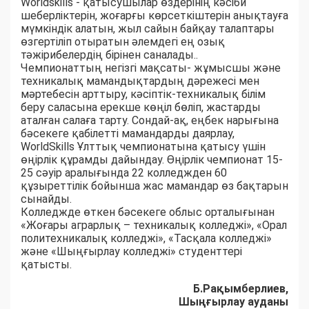
Worldskills - қатысушылар өздерінің кәсіби
шеберліктерін, жоғарғы көрсеткіштерін анықтауға
мүмкіндік алатын, жыл сайын байқау талаптары
өзгертіліп отыратын әлемдегі ең озық
тәжірибелердің бірінен саналады..
Чемпионаттың негізгі мақсаты- жұмысшы жəне
техникалық мамандықтардың дəрежесі мен
мəртебесін арттыру, кәсіптік-техникалық білім
беру саласына ерекше көңіл бөліп, жастарды
аталған салаға тарту. Сондай-ақ, еңбек нарығына
бәсекеге қабілетті мамандарды даярлау,
WorldSkills Ұлттық чемпионатына қатысу үшін
өңірлік құрамды дайындау. Өңірлік чемпионат 15-
25 сәуір аралығында 22 колледжден 60
құзыреттілік бойынша жас мамандар өз бақтарын
сынайды.
Колледжде өткен бәсекеге облыс орталығынан
«Жоғары аграрлық – техникалық колледжі», «Орал
политехникалық колледжі», «Тасқала колледжі»
және «Шыңғырлау колледжі» студенттері
қатысты.
Б.Рақымберлиев,
Шыңғырлау ауданы