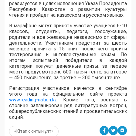
реализуется в целях исполнения Указа Президента
Республики Казахстан о развитии культуры
чтения и пройдет на казахском и русском языках.
В марафоне могут принять участие учащиеся 6-10
классов, студенты, педагоги, госслужащие,
родители и все желающие независимо от сферы
деятельности. Участникам предстоит за шесть
месяцев прочитать 15 книг, после чего пройти
тестирование и интеллектуальные квизы. По
итогам испытаний победители в каждой
категории получат денежные призы: за первое
место предусмотрено 600 тысяч тенге, за второе
— 450 тысяч тенге, за третье — 300 тысяч тенге.
Регистрация участников начнется в сентябре
этого года на официальном сайте проекта
www.reading-nation.kz
. Кроме того, осенью в
столице запланирован ряд литературных встреч,
общереспубликанских чтений и просветительских
акций.
«Кітап оқитын ұлт»