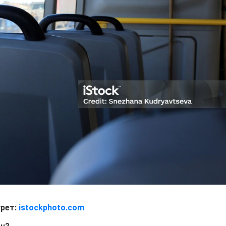
урет:
istockphoto.com