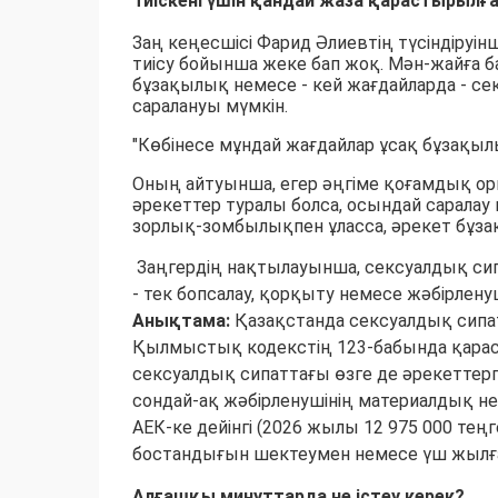
Тиіскені үшін қандай жаза қарастырылғ
Заң кеңесшісі Фарид Әлиевтің түсіндіруі
тиісу бойынша жеке бап жоқ. Мән-жайға 
бұзақылық немесе - кей жағдайларда - с
саралануы мүмкін.
"Көбінесе мұндай жағдайлар ұсақ бұзақылы
Оның айтуынша, егер әңгіме қоғамдық оры
әрекеттер туралы болса, осындай саралау қ
зорлық-зомбылықпен ұласса, әрекет бұзақ
Заңгердің нақтылауынша, сексуалдық сип
- тек бопсалау, қорқыту немесе жәбірленуш
Анықтама:
Қазақстанда сексуалдық сипат
Қылмыстық кодекстің 123-бабында қарас
сексуалдық сипаттағы өзге де әрекеттерге
сондай-ақ жәбірленушінің материалдық нем
АЕК-ке дейінгі (2026 жылы 12 975 000 тең
бостандығын шектеумен немесе үш жылға 
Алғашқы минуттарда не істеу керек?