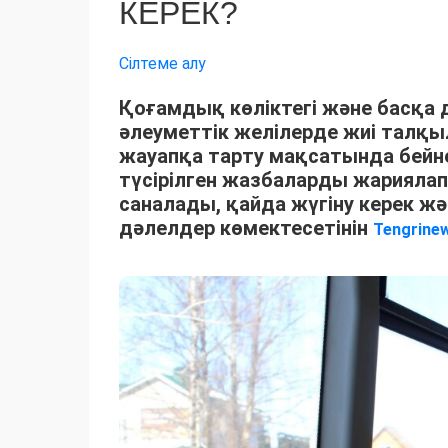
КЕРЕК?
Сілтеме алу
Қоғамдық көліктегі және басқа
әлеуметтік желілерде жиі талқыл
жауапқа тарту мақсатында бей
түсірілген жазбаларды жариялап
саналады, қайда жүгіну керек 
дәлелдер көмектесетінін
Tengrine