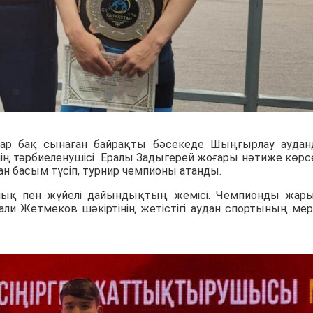
ндар бақ сынаған байрақты бәсекеде Шыңғырлау ауда
нің тәрбиеленушісі Ералы Задыгерей жоғары нәтиже көрсе
н басым түсіп, турнир чемпионы атанды.
лық пен жүйелі дайындықтың жемісі. Чемпионды жар
и Жетмеков шәкіртінің жетістігі аудан спортының мер