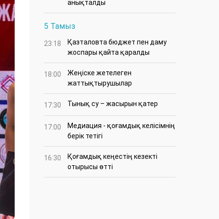
анықталды
5 Тамыз
Қазталовта бюджет пен даму
23:18
жоспары қайта қаралды
Жеңіске жетелеген
18:00
жаттықтырушылар
Тынық су – жасырын қатер
17:30
Медиация - қоғамдық келісімнің
17:00
берік тетігі
Қоғамдық кеңестің кезекті
16:30
отырысы өтті