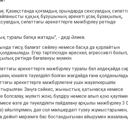
ан?
нше, Қазақстанда қоғамдық орындарда сексуалдық сипатт
байланысты құқық бұзушының әрекеті ұсақ бұзақылық,
ексуалдық сипаттағы әрекеттерге мәжбүрлеу ретінде
қ туралы бапқа жатады", - деді Әлиев.
нда тиісу, балағат сөйлеу немесе басқа да қорлайтын
олданылады. Егер тәртіпсіздік өрескел, агрессивті болып,
ылық ретінде бағалануы мүмкін.
аттағы әрекеттерге мәжбүрлеу туралы бап әлдеқайда си
інің кінәліге тәуелділігі болған жағдайда ғана қолданылад
тағы әрекеттерге мәжбүрлегені үшін жауапкершілік
тырылған. Заңға сәйкес, жыныстық қатынасқа немесе
 бопсалау, мүлікті жою, бүлдіру немесе алып қою қаупіме
есе өзге де тәуелділігін пайдалану арқылы мәжбүрлеу 3 
ге) айыппұлмен, дәл сол мөлшердегі түзеу жұмыстарымен,
дейінгі мерзімге бас бостандығынан айырумен жазалана