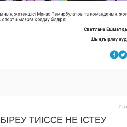
сының жетекшісі Манас Темирбулатов та команданың жо
 спортшыларға қолдау білдірді.
Светлана Ешматқ
Шыңғырлау ау
Оқы
БІРЕУ ТИІССЕ НЕ ІСТЕУ