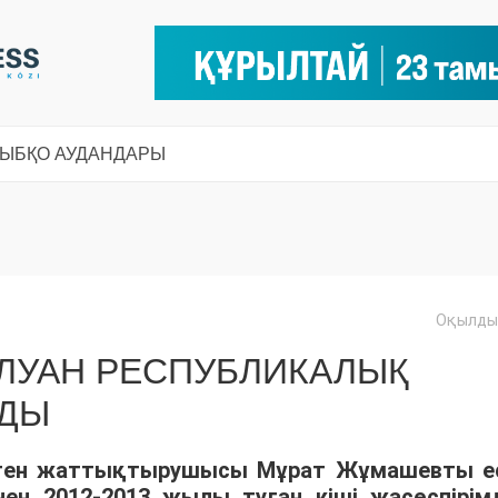
СЫ
БҚО АУДАНДАРЫ
Оқылды:
ЛУАН РЕСПУБЛИКАЛЫҚ
РДЫ
ірген жаттықтырушысы Мұрат Жұмашевты е
інен 2012-2013 жылы туған кіші жасөспірім