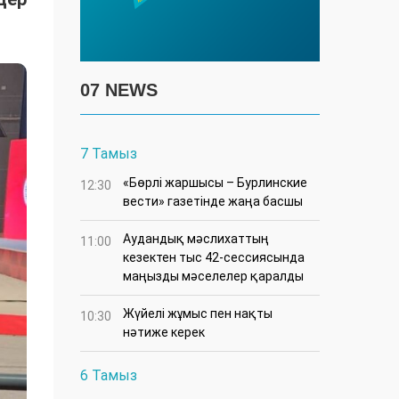
07 NEWS
7 Тамыз
«Бөрлі жаршысы – Бурлинские
12:30
вести» газетінде жаңа басшы
Аудандық мәслихаттың
11:00
кезектен тыс 42-сессиясында
маңызды мәселелер қаралды
Жүйелі жұмыс пен нақты
10:30
нәтиже керек
6 Тамыз