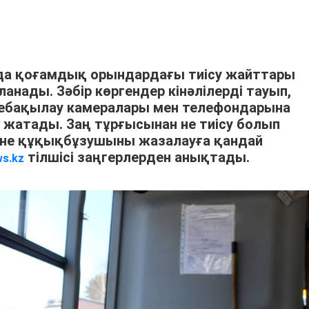
 да қоғамдық орындардағы тиісу жайттары
анады. Зәбір көргендер кінәлілерді тауып,
небақылау камералары мен телефондарына
 жатады. Заң тұрғысынан не тиісу болып
және құқықбұзушыны жазалауға қандай
тілшісі заңгерлерден анықтады.
ws.kz