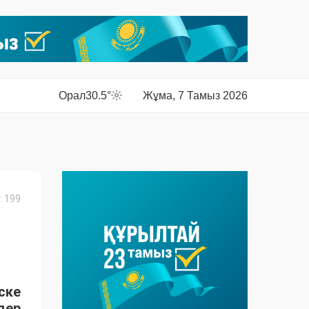
Орал
30.5°
Жұма, 7 Тамыз 2026
 199
ске
дер