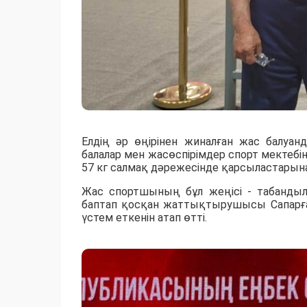
Елдің әр өңірінен жиналған жас балуа
балалар мен жасөспірімдер спорт мектебі
57 кг салмақ дәрежесінде қарсыластарына
Жас спортшының бұл жеңісі - табанды
баптап қосқан жаттықтырушысы Сапарғал
үстем еткенін атап өтті.