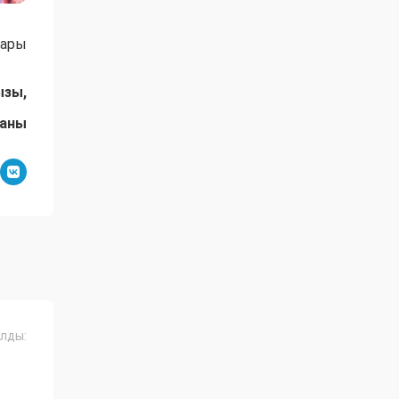
ғары
ызы,
даны
лды: