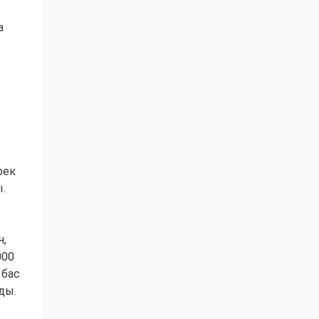
а
рек
ы.
н,
000
 бас
ды.