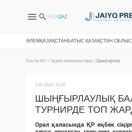
ӘЛЕМ
ҚАЗАҚСТАН
БАТЫС ҚАЗАҚСТАН ОБЛЫ
Басты бет
/
Аудан жаңалықтары
/
Шыңғырлау
2.06.2026, 23:30
ШЫҢҒЫРЛАУЛЫҚ БА
ТУРНИРДЕ ТОП ЖА
Орал қаласында ҚР еңбек сің
алуға арналған грек-рим күрес