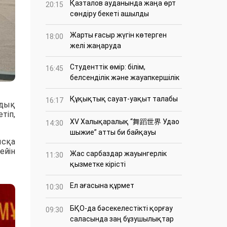
Қазталов ауданында жаңа өрт
20:15
сөндіру бекеті ашылды
Жарты ғасыр жүгін көтерген
18:00
желі жаңаруда
Студенттік өмір: білім,
16:45
белсенділік және жауапкершілік
Құқықтық сауат-уақыт талабы
16:17
ндық
тіп,
XV Халықаралық “舞蹈世界 Удао
14:30
шыжие” атты би байқауы
ысқа
ейін
Жас сарбаздар жауынгерлік
11:30
қызметке кірісті
Ел ағасына құрмет
10:30
БҚО-да бәсекелестікті қорғау
09:30
саласында заң бұзушылықтар