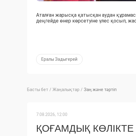
Аталған жарысқа қатысқан аудан құрама
деңгейде өнер көрсетуіне үлес қосып, жас
Ералы Задыгерей
Басты бет
/
Жаңалықтар
/
Заң және тәртіп
7.08.2026, 12:00
ҚОҒАМДЫҚ КӨЛІКТЕ 