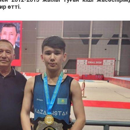
р өтті.