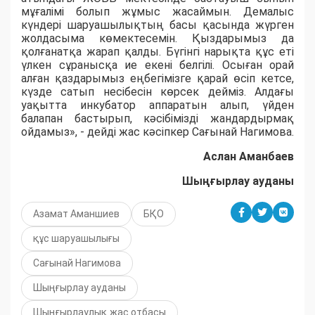
мұғалімі болып жұмыс жасаймын. Демалыс
күндері шаруашылықтың басы қасында жүрген
жолдасыма көмектесемін. Қыздарымыз да
қолғанатқа жарап қалды. Бүгінгі нарықта құс еті
үлкен сұранысқа ие екені белгілі. Осыған орай
алған қаздарымыз еңбегімізге қарай өсіп кетсе,
күзде сатып несібесін көрсек дейміз. Алдағы
уақытта инкубатор аппаратын алып, үйден
балапан бастырып, кәсібімізді жандардырмақ
ойдамыз», - дейді жас кәсіпкер Сағынай Нагимова.
Аслан Аманбаев
Шыңғырлау ауданы
Азамат Аманшиев
БҚО
құс шаруашылығы
Сағынай Нагимова
Шыңғырлау ауданы
Шыңғырлаулық жас отбасы