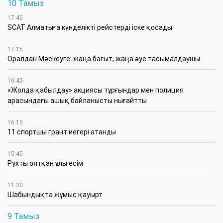
10 Тамыз
17:45
SCAT Алматыға күнделікті рейстерді іске қосады
17:15
Оралдан Мәскеуге: жаңа бағыт, жаңа әуе тасымалдаушы
16:45
«Жолда қабылдау» акциясы тұрғындар мен полиция
арасындағы ашық байланысты нығайтты
16:15
11 спортшы грант иегері атанды
15:45
Рухты оятқан ұлы есім
11:30
Шабындықта жұмыс қауырт
9 Тамыз