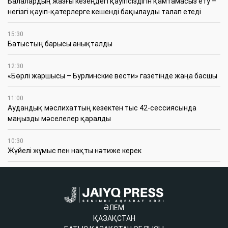
Балалардың жазғы кезеңдегі қауіпсіздігін қамтамасыз ету –
негізгі қауіп-қатерлерге кешенді бақылауды талап етеді
15:30
Батыстың барысы анықталды
12:30
«Бөрлі жаршысы – Бурлинские вести» газетінде жаңа басшы
11:00
Аудандық мәслихаттың кезектен тыс 42-сессиясында
маңызды мәселелер қаралды
10:30
Жүйелі жұмыс пен нақты нәтиже керек
ӘЛЕМ
ҚАЗАҚСТАН