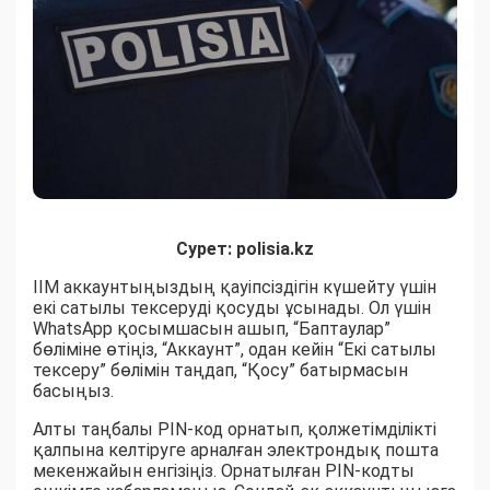
Сурет: polisia.kz
ІІМ аккаунтыңыздың қауіпсіздігін күшейту үшін
екі сатылы тексеруді қосуды ұсынады. Ол үшін
WhatsApp қосымшасын ашып, “Баптаулар”
бөліміне өтіңіз, “Аккаунт”, одан кейін “Екі сатылы
тексеру” бөлімін таңдап, “Қосу” батырмасын
басыңыз.
Алты таңбалы PIN-код орнатып, қолжетімділікті
қалпына келтіруге арналған электрондық пошта
мекенжайын енгізіңіз. Орнатылған PIN-кодты