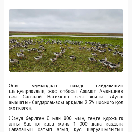
Осы мүмкіндікті тиімді пайдаланған
шыңғырлаулық жас отбасы Азамат Аманшиев
пен Сағынай Нагимова осы жылы «Ауыл
аманаты» бағдарламасы арқылы 2,5% несиеге қол
жеткізген.
Жанұя берілген 8 млн 800 мың теңге қаржыға
алты бас ірі қара және 1 000 дана қаздың
балапанын сатып алып, құс шаруашылығын