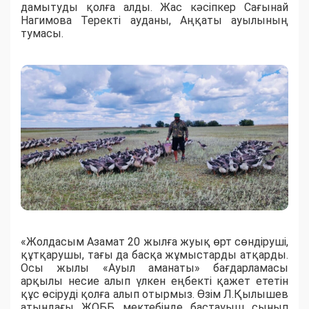
дамытуды қолға алды. Жас кәсіпкер Сағынай
Нагимова Теректі ауданы, Аңқаты ауылының
тумасы.
«Жолдасым Азамат 20 жылға жуық өрт сөндіруші,
құтқарушы, тағы да басқа жұмыстарды атқарды.
Осы жылы «Ауыл аманаты» бағдарламасы
арқылы несие алып үлкен еңбекті қажет ететін
құс өсіруді қолға алып отырмыз. Өзім Л.Қылышев
атындағы ЖОББ мектебінде бастауыш сынып