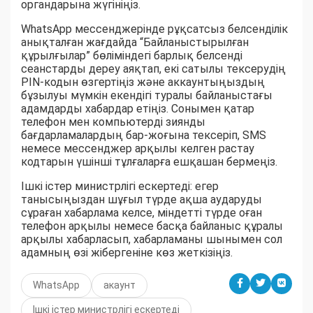
органдарына жүгініңіз.
WhatsApp мессенджерінде рұқсатсыз белсенділік
анықталған жағдайда “Байланыстырылған
құрылғылар” бөліміндегі барлық белсенді
сеанстарды дереу аяқтап, екі сатылы тексерудің
PIN-кодын өзгертіңіз және аккаунтыңыздың
бұзылуы мүмкін екендігі туралы байланыстағы
адамдарды хабардар етіңіз. Сонымен қатар
телефон мен компьютерді зиянды
бағдарламалардың бар-жоғына тексеріп, SMS
немесе мессенджер арқылы келген растау
кодтарын үшінші тұлғаларға ешқашан бермеңіз.
Ішкі істер министрлігі ескертеді: егер
танысыңыздан шұғыл түрде ақша аударуды
сұраған хабарлама келсе, міндетті түрде оған
телефон арқылы немесе басқа байланыс құралы
арқылы хабарласып, хабарламаны шынымен сол
адамның өзі жібергеніне көз жеткізіңіз.
WhatsApp
акаунт
Ішкі істер министрлігі ескертеді