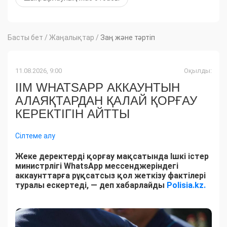
Басты бет
/
Жаңалықтар
/
Заң және тәртіп
11.08.2026, 9:00
Оқылды:
ІІМ WHATSAPP АККАУНТЫН
АЛАЯҚТАРДАН ҚАЛАЙ ҚОРҒАУ
КЕРЕКТІГІН АЙТТЫ
Сілтеме алу
Жеке деректерді қорғау мақсатында Ішкі істер
министрлігі WhatsApp мессенджеріндегі
аккаунттарға рұқсатсыз қол жеткізу фактілері
туралы ескертеді, — деп хабарлайды
Polisia.kz.