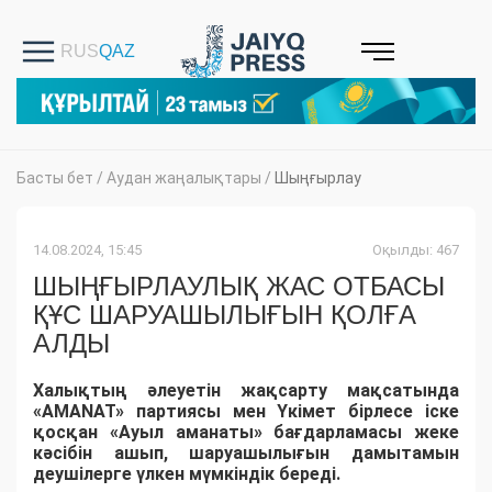
Басты бет
/
Аудан жаңалықтары
/
Шыңғырлау
14.08.2024, 15:45
Оқылды: 467
ШЫҢҒЫРЛАУЛЫҚ ЖАС ОТБАСЫ
ҚҰС ШАРУАШЫЛЫҒЫН ҚОЛҒА
АЛДЫ
Халықтың әлеуетін жақсарту мақсатында
«АMANAT» партиясы мен Үкімет бірлесе іске
қосқан «Ауыл аманаты» бағдарламасы жеке
кәсібін ашып, шаруашылығын дамытамын
деушілерге үлкен мүмкіндік береді.