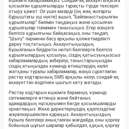
ешкімге хабарламаңыз. Сондай-ақ аккаунтыңызға
қосылған құрылғыларды тұрақты түрде тексеріп
отыру қажет. Ол үшін мәзірді (оң жақ жоғарғы
бұрыштағы үш нүкте) ашып, “Байланыстырылған
құрылғылар” бөлімін таңдаңыз және қосылған
құрылғылар тізімімен танысыңыз. Егер өзіңізге
белгісіз құрылғыны байқасаңыз, оны таңдап,
“Шығу” пәрменін басу арқылы қолжетімділікті
дереу тоқтатыңыз. Аккаунтыңыздың
бұзылғанын білдіретін негізгі белгілерге белгісіз
құрылғылардың қосылуы, сіздің қатысуыңызсыз
хабарламалардың жіберілуі, таныстарыңыздан
сіздің атыңыздан күмәнді өтініштердің келіп
жатқаны туралы хабарламалар, өзіңіз сұратпаған
растау кодтарының SMS арқылы келуі, сондай-ақ
аккаунттан өздігінен шығып кету жатады.
Растау кодтарын ешкімге бермеңіз, күмәнді
сілтемелерге өтпеңіз және бейтаныс
адамдардың нұсқауымен бөгде қосымшаларды
орнатпаңыз. Жеке деректеріңіздің қауіпсіздігіне
жауапкершілікпен қараңыз. Аккаунтыңыздың
бұзылу белгілері анықталған жағдайда, оны қорғау
бойынша шұғыл шаралар қабылдап, құқық қорғау