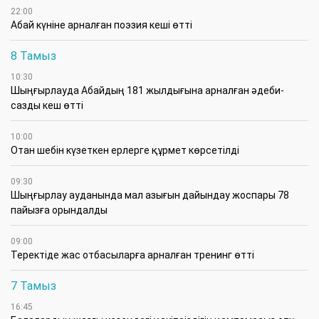
22:00
Абай күніне арналған поэзия кеші өтті
8 Тамыз
10:30
Шыңғырлауда Абайдың 181 жылдығына арналған әдеби-
сазды кеш өтті
10:00
Отан шебін күзеткен ерлерге құрмет көрсетілді
09:30
​Шыңғырлау ауданында мал азығын дайындау жоспары 78
пайызға орындалды
09:00
​Теректіде жас отбасыларға арналған тренинг өтті
7 Тамыз
16:45