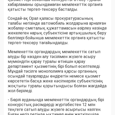
хабарламаны орындамаған мемлекеттік органға
қатысты тергеп-тексеру басталды.
Сондай-ақ Орал қаласы прокуратурасының
талабы негізінде автомобиль жолдарына арналған
жобалау-сметалық құжаттамасын әзірлеу кезінде
жекелеген нарық субъектісіне артықшылық беру
белгілері бойынша мемлекеттік органға қатысты
тергеп-тексеру тағайындалды.
Мемлекеттік органдардың мемлекеттік сатып
алуды бір көзден алу тәсілімен жүзеге асыру
мүмкіндігін қарау туралы өтінішін қарау
департамент қызметінің бірі болып есептеледі.
Мұндай тәсілге монополияға қарсы органның
осындай тауарларды өндіретін немесе қызмет
көрсететін басқа жеке кәсіпкерлік субъектісінің
жоқтығы туралы қорытындысы болған жағдайда
жол беріледі.
- Бөрлі ауданында мемлекеттік органдардың бірі
конкурстық рәсімдерді жүргізбестен 12 млн
теңгеге сатып алуды жүзеге асырғысы келген.
Бұған негіз ретінде ықтимал өнім жеткізушіде