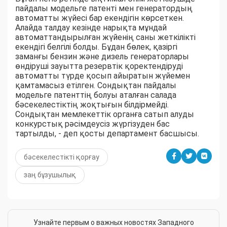
пайдалы модельге патенті мен генератордың
автоматты жүйесі бар екендігін көрсеткен.
Алайда талдау кезінде нарықта мұндай
автоматтандырылған жүйенің саны жеткілікті
екендігі белгілі болды. Бұдан бөлек, қазіргі
заманғы бензин және дизель генераторлары
өндіруші зауытта резервтік қоректендіруді
автоматты түрде қосып айыратын жүйемен
қамтамасыз етілген. Сондықтан пайдалы
модельге патенттің болуы аталған салада
бәсекелестіктің жоқтығын білдірмейді.
Сондықтан мемлекеттік органға сатып алуды
конкурстық рәсімдеусіз жүргізуден бас
тартылды, - деп қосты департамент басшысы.
бәсекелестікті қорғау
заң бұзушылық
Узнайте первым о важных новостях Западного