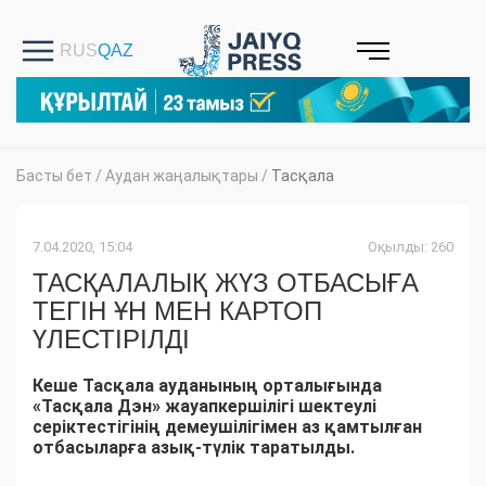
Басты бет
/
Аудан жаңалықтары
/
Тасқала
7.04.2020, 15:04
Оқылды: 260
ТАСҚАЛАЛЫҚ ЖҮЗ ОТБАСЫҒА
ТЕГІН ҰН МЕН КАРТОП
ҮЛЕСТІРІЛДІ
Кеше Тасқала ауданының орталығында
«Тасқала Дэн» жауапкершілігі шектеулі
серіктестігінің демеушілігімен аз қамтылған
отбасыларға азық-түлік таратылды.