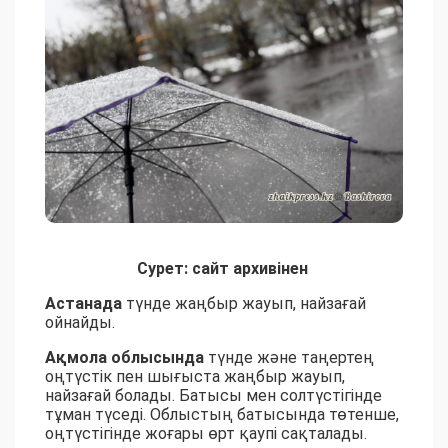
Сурет: сайт архивінен
Астанада
түнде жаңбыр жауып, найзағай
ойнайды.
Ақмола облысында
түнде және таңертең
оңтүстік пен шығыста жаңбыр жауып,
найзағай болады. Батысы мен солтүстігінде
тұман түседі. Облыстың батысында төтенше,
оңтүстігінде жоғары өрт қаупі сақталады.