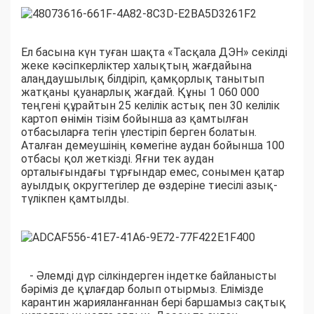
Ел басына күн туған шақта «Тасқала ДЭН» секілді
жеке кәсіпкерліктер халықтың жағдайына
алаңдаушылық білдіріп, қамқорлық танытып
жатқаны қуанарлық жағдай. Құны 1 060 000
теңгені құрайтын 25 келілік астық пен 30 келілік
картоп өнімін тізім бойынша аз қамтылған
отбасыларға тегін үлестіріп берген болатын.
Аталған демеушінің көмегіне аудан бойынша 100
отбасы қол жеткізді. Яғни тек аудан
орталығындағы тұрғындар емес, сонымен қатар
ауылдық округтегілер де өздеріне тиесілі азық-
түлікпен қамтылды.
- Әлемді дүр сілкіндерген індетке байланысты
бәріміз де құлағдар болып отырмыз. Елімізде
карантин жарияланғаннан бері баршамыз сақтық