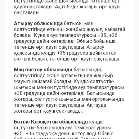
оңтүстігінде және шығысында төтенше өрт
қаупі сақталады. Ақтөбеде жоғары өрт қаупі
сақталады.
Атырау облысында
батысы мен
солтүстігінде өткінші жаңбыр жауып, найзағай
болады. Күндіз ауа температурасы +35...+36
градусқа дейін көтеріледі. Облыс бойынша
төтенше өрт қаупі сақталады. Атырау
қаласында күндіз +35 градусқа дейін аптап
ыстық болып, төтенше өрт қаупі сақталады.
Маңғыстау облысында
батысында,
солтүстігінде және орталығында жаңбыр
жауып, найзағай болады. Күндіз солтүстік-
шығысы мен оңтүстігінде ауа температурасы
+38 градусқа дейін көтеріледі. Батысында
жоғары, солтүстік-шығысы мен орталығында
төтенше өрт қаупі сақталады. Ақтауда
жоғары өрт қаупі сақталады.
Батыс Қазақстан облысында
күндіз
оңтүстік-батысында ауа температурасы
+35...+36 градусқа дейін көтеріледі. Облыс