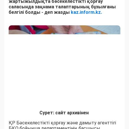
жартыжылдықта бәсекелестікті қорғау
саласында заңнама талаптарының бұзылғаны
белгілі болды - деп жазды
kaz.inform.kz.
Сурет: сайт архивінен
ҚР Бәсекелестікті қорғау және дамыту агенттігі
БҚО бойынша департаментінің басшысы