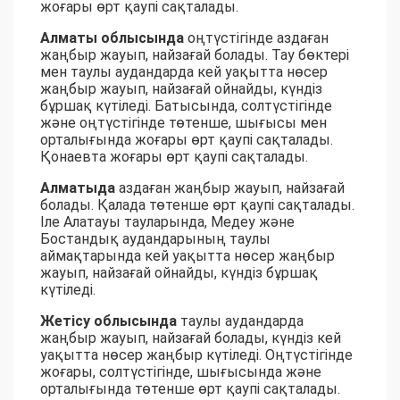
жоғары өрт қаупі сақталады.
Алматы облысында
оңтүстігінде аздаған
жаңбыр жауып, найзағай болады. Тау бөктері
мен таулы аудандарда кей уақытта нөсер
жаңбыр жауып, найзағай ойнайды, күндіз
бұршақ күтіледі. Батысында, солтүстігінде
және оңтүстігінде төтенше, шығысы мен
орталығында жоғары өрт қаупі сақталады.
Қонаевта жоғары өрт қаупі сақталады.
Алматыда
аздаған жаңбыр жауып, найзағай
болады. Қалада төтенше өрт қаупі сақталады.
Іле Алатауы тауларында, Медеу және
Бостандық аудандарының таулы
аймақтарында кей уақытта нөсер жаңбыр
жауып, найзағай ойнайды, күндіз бұршақ
күтіледі.
Жетісу облысында
таулы аудандарда
жаңбыр жауып, найзағай болады, күндіз кей
уақытта нөсер жаңбыр күтіледі. Оңтүстігінде
жоғары, солтүстігінде, шығысында және
орталығында төтенше өрт қаупі сақталады.