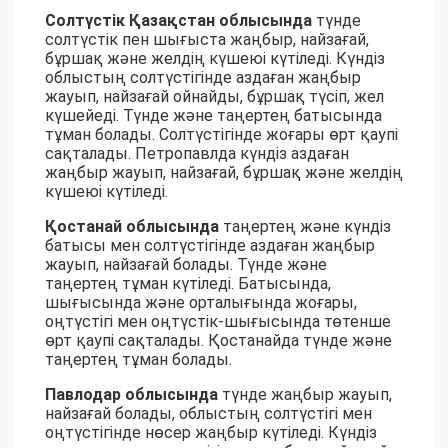
Солтүстік Қазақстан облысында
түнде
солтүстік пен шығыста жаңбыр, найзағай,
бұршақ және желдің күшеюі күтіледі. Күндіз
облыстың солтүстігінде аздаған жаңбыр
жауып, найзағай ойнайды, бұршақ түсіп, жел
күшейеді. Түнде және таңертең батысында
тұман болады. Солтүстігінде жоғары өрт қаупі
сақталады. Петропавлда күндіз аздаған
жаңбыр жауып, найзағай, бұршақ және желдің
күшеюі күтіледі.
Қостанай облысында
таңертең және күндіз
батысы мен солтүстігінде аздаған жаңбыр
жауып, найзағай болады. Түнде және
таңертең тұман күтіледі. Батысында,
шығысында және орталығында жоғары,
оңтүстігі мен оңтүстік-шығысында төтенше
өрт қаупі сақталады. Қостанайда түнде және
таңертең тұман болады.
Павлодар облысында
түнде жаңбыр жауып,
найзағай болады, облыстың солтүстігі мен
оңтүстігінде нөсер жаңбыр күтіледі. Күндіз