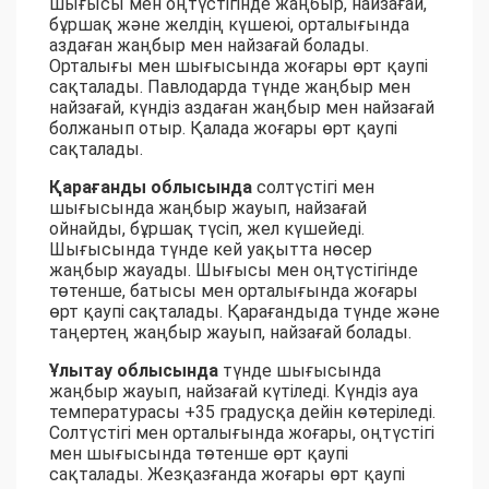
шығысы мен оңтүстігінде жаңбыр, найзағай,
бұршақ және желдің күшеюі, орталығында
аздаған жаңбыр мен найзағай болады.
Орталығы мен шығысында жоғары өрт қаупі
сақталады. Павлодарда түнде жаңбыр мен
найзағай, күндіз аздаған жаңбыр мен найзағай
болжанып отыр. Қалада жоғары өрт қаупі
сақталады.
Қарағанды облысында
солтүстігі мен
шығысында жаңбыр жауып, найзағай
ойнайды, бұршақ түсіп, жел күшейеді.
Шығысында түнде кей уақытта нөсер
жаңбыр жауады. Шығысы мен оңтүстігінде
төтенше, батысы мен орталығында жоғары
өрт қаупі сақталады. Қарағандыда түнде және
таңертең жаңбыр жауып, найзағай болады.
Ұлытау облысында
түнде шығысында
жаңбыр жауып, найзағай күтіледі. Күндіз ауа
температурасы +35 градусқа дейін көтеріледі.
Солтүстігі мен орталығында жоғары, оңтүстігі
мен шығысында төтенше өрт қаупі
сақталады. Жезқазғанда жоғары өрт қаупі