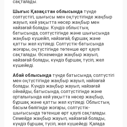
сақталады.
Шығыс Қазақстан облысында
түнде
солтүстігі, шығысы мен оңтүстігінде жаңбыр
жауып, кей уақытта нөсер жаңбыр мен
найзағай болады. Күндіз облыстың
батысында, солтүстігінде және шығысында
жаңбыр күшейіп, найзағай, бұршақ және
қатты жел күтіледі. Солтүстік-батысында
жоғары, оңтүстігінде төтенше өрт қаупі
сақталады. Өскеменде жаңбыр жауып,
найзағай болады, күндіз бұршақ түсіп, жел
күшейеді.
Абай облысында
түнде батысында, солтүстігі
мен оңтүстігінде жаңбыр жауып, найзағай
болады. Күндіз жаңбыр жауып, найзағай
ойнайды, батысында, солтүстігінде және
орталығында кей уақытта нөсер жаңбыр,
бұршақ және қатты жел күтіледі. Облыстың
басым бөлігінде жоғары, солтүстік-
шығысында төтенше өрт қаупі сақталады.
Семейде жаңбыр жауып, найзағай болады,
күндіз бұршақ түсіп, жел күшейеді. Қалада