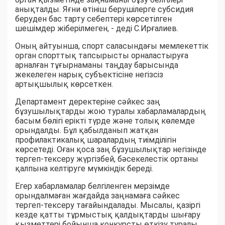
анықталды. Яғни өтініш берушілерге субсидия
беруден бас тарту себептері көрсетілген
шешімдер жіберілмеген, - деді С.Ирғалиев.
Оның айтуынша, спорт саласындағы мемлекеттік
орган спорттық тапсырысты орналастыруға
арналған тұғырнаманы таңдау барысында
жекелеген нарық субъектісіне негізсіз
артықшылық көрсеткен.
Департамент деректеріне сәйкес заң
бұзушылықтарды жою туралы хабарламалардың
басым бөлігі ерікті түрде және толық көлемде
орындалды. Бұл қабылданып жатқан
профилактикалық шаралардың тиімділігін
көрсетеді. Оған қоса заң бұзушылықтар негізінде
тергеп-тексеру жүргізбей, бәсекелестік ортаны
қалпына келтіруге мүмкіндік береді.
Егер хабарламалар белгіленген мерзімде
орындалмаған жағдайда заңнамаға сәйкес
тергеп-тексеру тағайындалады. Мысалы, қазіргі
кезде қатты тұрмыстық қалдықтарды шығару
қызметтері бойынша конкурсты өткізу туралы