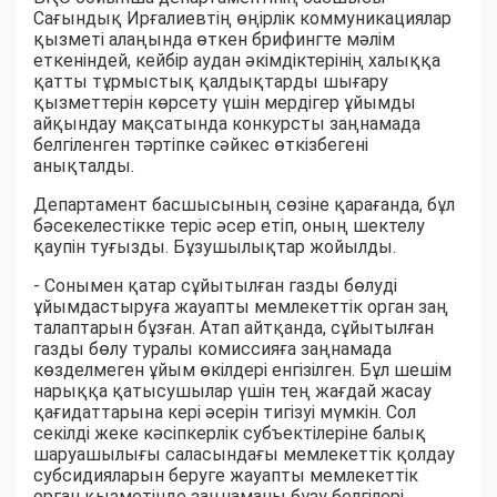
Сағындық Ирғалиевтің өңірлік коммуникациялар
қызметі алаңында өткен брифингте мәлім
еткеніндей, кейбір аудан әкімдіктерінің халыққа
қатты тұрмыстық қалдықтарды шығару
қызметтерін көрсету үшін мердігер ұйымды
айқындау мақсатында конкурсты заңнамада
белгіленген тәртіпке сәйкес өткізбегені
анықталды.
Департамент басшысының сөзіне қарағанда, бұл
бәсекелестікке теріс әсер етіп, оның шектелу
қаупін туғызды. Бұзушылықтар жойылды.
- Сонымен қатар сұйытылған газды бөлуді
ұйымдастыруға жауапты мемлекеттік орган заң
талаптарын бұзған. Атап айтқанда, сұйытылған
газды бөлу туралы комиссияға заңнамада
көзделмеген ұйым өкілдері енгізілген. Бұл шешім
нарыққа қатысушылар үшін тең жағдай жасау
қағидаттарына кері әсерін тигізуі мүмкін. Сол
секілді жеке кәсіпкерлік субъектілеріне балық
шаруашылығы саласындағы мемлекеттік қолдау
субсидияларын беруге жауапты мемлекеттік
орган қызметінде заңнаманы бұзу белгілері