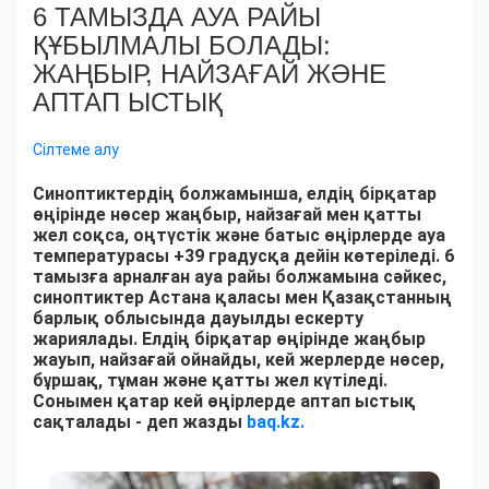
6 ТАМЫЗДА АУА РАЙЫ
ҚҰБЫЛМАЛЫ БОЛАДЫ:
ЖАҢБЫР, НАЙЗАҒАЙ ЖӘНЕ
АПТАП ЫСТЫҚ
Сілтеме алу
Синоптиктердің болжамынша, елдің бірқатар
өңірінде нөсер жаңбыр, найзағай мен қатты
жел соқса, оңтүстік және батыс өңірлерде ауа
температурасы +39 градусқа дейін көтеріледі. 6
тамызға арналған ауа райы болжамына сәйкес,
синоптиктер Астана қаласы мен Қазақстанның
барлық облысында дауылды ескерту
жариялады. Елдің бірқатар өңірінде жаңбыр
жауып, найзағай ойнайды, кей жерлерде нөсер,
бұршақ, тұман және қатты жел күтіледі.
Сонымен қатар кей өңірлерде аптап ыстық
сақталады - деп жазды
baq.kz.