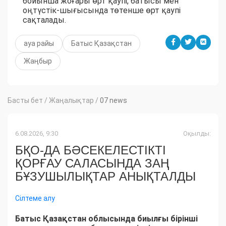
бойынша жоғары өрт қаупі, батысы мен
оңтүстік-шығысында төтенше өрт қаупі
сақталады.
ауа райы
Батыс Қазақстан
Жаңбыр
Басты бет
/
Жаңалықтар
/
07 news
6.08.2026, 9:30
Оқылды:
БҚО-ДА БӘСЕКЕЛЕСТІКТІ
ҚОРҒАУ САЛАСЫНДА ЗАҢ
БҰЗУШЫЛЫҚТАР АНЫҚТАЛДЫ
Сілтеме алу
Батыс Қазақстан облысында биылғы бірінші