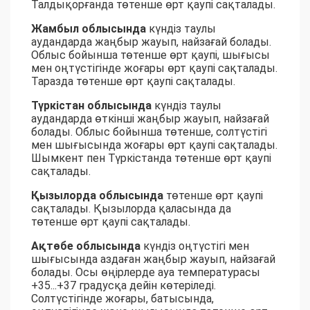
Талдықорғанда төтенше өрт қаупі сақталады.
Жамбыл облысында
күндіз таулы
аудандарда жаңбыр жауып, найзағай болады.
Облыс бойынша төтенше өрт қаупі, шығысы
мен оңтүстігінде жоғары өрт қаупі сақталады.
Таразда төтенше өрт қаупі сақталады.
Түркістан облысында
күндіз таулы
аудандарда өткінші жаңбыр жауып, найзағай
болады. Облыс бойынша төтенше, солтүстігі
мен шығысында жоғары өрт қаупі сақталады.
Шымкент пен Түркістанда төтенше өрт қаупі
сақталады.
Қызылорда облысында
төтенше өрт қаупі
сақталады. Қызылорда қаласында да
төтенше өрт қаупі сақталады.
Ақтөбе облысында
күндіз оңтүстігі мен
шығысында аздаған жаңбыр жауып, найзағай
болады. Осы өңірлерде ауа температурасы
+35...+37 градусқа дейін көтеріледі.
Солтүстігінде жоғары, батысында,