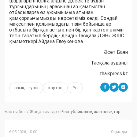
шараларын қолға алдық. Десек те аудан
тұрғындарының арасынан аз қамтылған
отбасыларға өз ұжымымыз атынан
қамқорлығымызды көрсеткіміз келді. Сондай
мақсатпен қолымыздағы тізім бойынша әр
отбасыға бір қап астық пен бір қап картоп өнімін
тегін таратып бердік,- дейді «Тасқала ДЭН» ЖШС
қызметкері Айдана Елеукенова.
Әсет Б
аян
Тасқала ауданы
zhaikpress.kz
азық--түлік
картоп
Ұн
Басты бет
/
Жаңалықтар
/
Республикалық жаңалықтар
6.08.2026, 10:00
Оқылды: