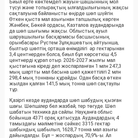
Биыл ерте көктемдегі жауын-шашынның мол
түсуі және топырақтың ылғалдылығының жақсы
сақталуына байланысты өңірде шөп шүйгін.
Өткен қыста мал азығынан тапшылық көрген
Жәнібек, Бөкей ордасы, Казталов аудандарында
да шөп шығымы жақсы. Облыстық ауыл
шаруашылығы басқармасы басшысының
орынбасары Рүстем Зұлқашевтың айтуынша,
былтыр шөптің орташа өнімділігі әр гектарынан
3,4 центнерден болса, биыл бұл көрсеткіш 4,5
центнерді құрап отыр. 2026-2027 жылғы мал
қыстағына кіреді деп жоспарланған 1 млн 247,3
мың шартты мал басына шөп қажеттілігі 2 млн
298,4 мың тоннаны құрайды. Одан басқа өткен
жылдан қалған 141,5 мың тонна шөп сақтаулы
тұр.
Қазіргі кезде аудандарда шөп шабудың қызған
шағы. Шөпшілер бел жазбай, тер төгуде. Шөп
шабатын техника да сайлы. Науқанға облыс
бойынша 4371 орақ қатысуда. Аудандардың 4
тамыздағы мәліметіне сәйкес 3315 гектар
шабындық шабылып, 1628,7 тонна мал азығы
дайындалды. Бұл – жоспардың 70,9%-ы. Ал