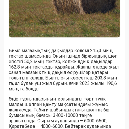
Биыл малазықтық дақылдар көлемі 215,3 мың
гектар шамасында. Оның ішінде біржылдық шөп
егістігі 50,2 мың гектар, көпжылдық дақылдар
162,8 мың гектарды құрайды. Жалпы өңірде жыл
санап малазықтық дақыл өсірушілер қатары
толығып келеді. Былтырғы көрсеткіш 203,8 мың
га, ал бұдан үш жыл бұрын, яғни 2023 жылы 190,6
мың га болды.
Өңір тұрғындарының қолындағы төрт түлік
малды шөппен қамту мақсатындағы жұмыс
жалғасуда. Табиғи шабындықтағы шөптің бір
бумасының бағасы 3400-10000 теңге
аралығында. Сырым ауданында – 6000-6500,
Қаратөбеде – 4000-6000, Бәйтерек ауданында