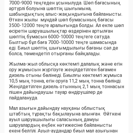
7000-9000 теңгеден ұсынылуда. Шөп бағасының
әртүрлі болуына шөптің шығымына,
шабындықтың алыс-жақындығына байланысты.
Өткен жылы мұндай шөп бумасының бағасы
3500-12000 теңге аралығында болды. Ал екпе шөп
өсіретін шаруашылықтар өздерінен артылған
шөптің бумасын 6000-10000 теңгеге сатуда.
Былтыр бұл баға 7000-10000 теңге шамасында
еді. Биыл шөптің шығымдылығы бағаны сәл де
болса, төмендетіп отырғаны байқалады.
Жылма-жыл облысқа көктемгі далалық және егін
ору жұмысын жүргізуге жеңілдетілген бағамен
дизель отыны бөлінеді. Биылғы көктемгі жұмыса
10,5 мың тонна, егін оруға 11,2 мың тонна бөлінді.
Жеңілдетілген дизель отынның 2,1 мың тоннасын
пішен дайындаушы тауар өндірушілер де
пайдалануда.
Мал азығын дайындау науқаны облыстық
штабтың тұрақты бақылауына алынған. Өйткені
ауыл шаруашылығы саласының дамуы
шаруалардың еңбек нәтижесіне байланысты
екені белгілі. Ауыл-аудандар биыл мал азығынан