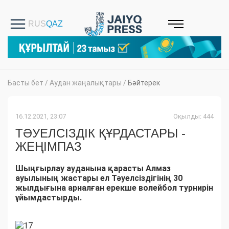
Басты бет
/
Аудан жаңалықтары
/
Бәйтерек
16.12.2021, 23:07
Оқылды: 444
ТӘУЕЛСІЗДІК ҚҰРДАСТАРЫ -
ЖЕҢІМПАЗ
Шыңғырлау ауданына қарасты Алмаз
ауылының жастары ел Тәуелсіздігінің 30
жылдығына арналған ерекше волейбол турнирін
ұйымдастырды.