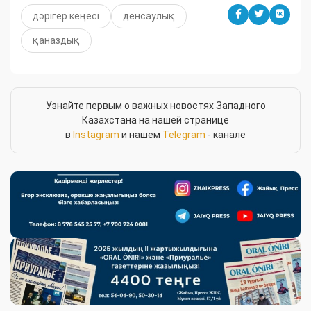
дәрігер кеңесі
денсаулық
қаназдық
Узнайте первым о важных новостях Западного
Казахстана на нашей странице
в
Instagram
и нашем
Telegram
- канале