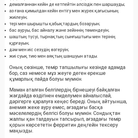
демалғаннан кейін де кетпейтін әлсіздік пен шаршауды;
аз ғана қимылдан кейін ентігу мен жүрек қағысының
жиілеуін;
тері мен шырышты қабықтардың бозаруын;
бас ауруы, бас айналу және зейіннің төмендеуін;
шаштың түсуі, тырнақтың сынғыштығы мен терінің
құрғауын;
дәм мен иіс сезудің өзгеруін;
жиі суық тию мен аяқтың шаншуын атады.
Оның сөзінше, темір тапшылығы кезінде адамда
бор, саз немесе мұз жеуге деген ерекше
құмарлық пайда болуы мүмкін.
Маман аталған белгілердің бірнешеуі байқалған
жағдайда өздігінен емделумен айналыспай,
дәрігерге қаралуға кеңес береді. Оның айтуынша,
анемия жеке ауру емес, ағзадағы басқа
мәселелердің белгісі болуы мүмкін. Сондықтан
жалпы қан талдауын тапсырып, ағзадағы темір
қорын көрсететін ферритин деңгейін тексеру
маңызды.