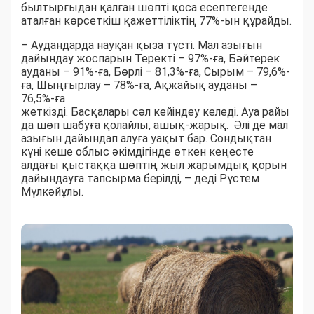
былтырғыдан қалған шөпті қоса есептегенде
аталған көрсеткіш қажеттіліктің 77%-ын құрайды.
– Аудандарда науқан қыза түсті. Мал азығын
дайындау жоспарын Теректі – 97%-ға, Бәйтерек
ауданы – 91%-ға, Бөрлі – 81,3%-ға, Сырым – 79,6%-
ға, Шыңғырлау – 78%-ға, Ақжайық ауданы –
76,5%-ға
жеткізді. Басқалары сәл кейіндеу келеді. Ауа райы
да шөп шабуға қолайлы, ашық-жарық. Әлі де мал
азығын дайындап алуға уақыт бар. Сондықтан
күні кеше облыс әкімдігінде өткен кеңесте
алдағы қыстаққа шөптің жыл жарымдық қорын
дайындауға тапсырма берілді, – деді Рүстем
Мүлкәйұлы.