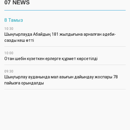
07 NEWS
8 Тамыз
10:30
Шыңғырлауда Абайдың 181 жылдығына арналған әдеби-
сазды кеш өтті
10:00
Отан шебін күзеткен ерлерге құрмет көрсетілді
09:30
​Шыңғырлау ауданында мал азығын дайындау жоспары 78
пайызға орындалды
09:00
​Теректіде жас отбасыларға арналған тренинг өтті
7 Тамыз
16:45
Балалардың жазғы кезеңдегі қауіпсіздігін қамтамасыз ету –