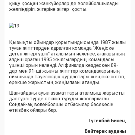
қиқу қосқан жанкүйерлер де волейболшылады
желпіндіріп, жігеріне жігер қосты.
Қызықты ойындар қорытындысында 1987 жылы
туған жігіттерден құралған команда "Жеңіске
деген жігері үшін" аталымын иеленсе, ағаларының
алдын ораған 1995 жылғылардың командасы
үшінші орын иеленді. Ал финалда кездескен 89-
дар мен 91-ші жылғы жігіттер командаларының
ойынында Тәуелсіздік құрдастары жеңіске жетіп,
ерекше жарыстың жеңімпазы атанды.
Шалғайдағы ауыл азаматтары аталмыш жарысты
дәстүрлі түрде өткізіп тұруды жоспарлаған.
Сондай-ақ волейболшы отбасылар бәсекесін
өткізбек ойлары бар.
Түгелбай Бисен,
Бәйтерек ауданы