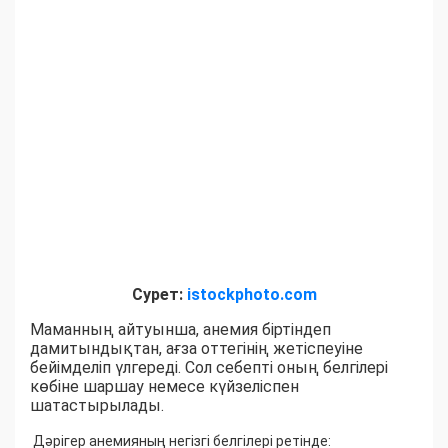
Сурет:
istockphoto.com
Маманның айтуынша, анемия біртіндеп
дамитындықтан, ағза оттегінің жетіспеуіне
бейімделіп үлгереді. Сол себепті оның белгілері
көбіне шаршау немесе күйзеліспен
шатастырылады.
Дәрігер анемияның негізгі белгілері ретінде: