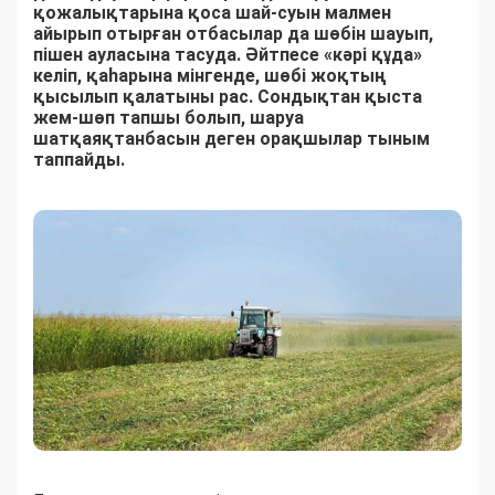
қожалықтарына қоса шай-суын малмен
айырып отырған отбасылар да шөбін шауып,
пішен ауласына тасуда. Әйтпесе «кәрі құда»
келіп, қаһарына мінгенде, шөбі жоқтың
қысылып қалатыны рас. Сондықтан қыста
жем-шөп тапшы болып, шаруа
шатқаяқтанбасын деген орақшылар тыным
таппайды.