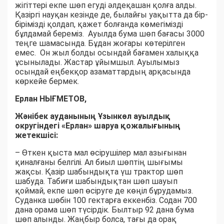
жігіттері екпе шөп егуді әлдеқашан қолға алды.
Қазіргі науқан кезінде де, былайғы уақытта да бір-
бірімізді қолдап, қажет болғанда көмегімізді
бұлдамай береміз. Ауылда бума шөп бағасы 3000
теңге шамасында. Бұдан жоғары көтерілген
емес. Он жыл болды осындай бағамен халыққа
ұсынылады. Жастар ұйымшыл. Ауылымыз
осындай еңбекқор азаматтардың арқасында
көркейе бермек.
Ерлан НЫҒМЕТОВ,
Жәнібек ауданының Ұзынкөл ауылдық
округіндегі «Ерлан» шаруа қожалығының
жетекшісі:
– Өткен қыста мал өсірушілер мал азығынан
қиналғаны белгілі. Ал биыл шөптің шығымы
жақсы. Қазір шабындықта үш трактор шөп
шабуда. Табиғи шабындықтан шөп шауып
қоймай, екпе шөп өсіруге де көңіл бұрудамыз.
Суданка шөбін 100 гектарға еккенбіз. Содан 700
дана орама шөп түсірдік. Былтыр 92 дана бума
шөп алынды. Жаңбыр болса, тағы да орақ