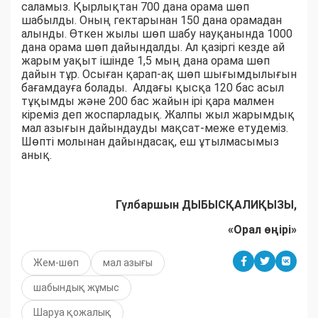
саламыз. Қырлықтан 700 дана орама шөп
шабылды. Оның гектарынан 150 дана орамадан
алынды. Өткен жылы шөп шабу науқанында 1000
дана орама шөп дайындалды. Ал қазіргі кезде ай
жарым уақыт ішінде 1,5 мың дана орама шөп
дайын тұр. Осыған қарап-ақ шөп шығымдылығын
бағамдауға болады. Алдағы қысқа 120 бас асыл
тұқымды және 200 бас жайын ірі қара малмен
кіреміз деп жоспарладық. Жалпы жыл жарымдық
мал азығын дайындауды мақсат-меже етудеміз.
Шөпті молынан дайындасақ, еш ұтылмасымыз
анық.
Гүлбаршын ДЫБЫСҚАЛИҚЫЗЫ,
«Орал өңірі»
Жем-шөп
мал азығы
шабындық жұмыс
Шаруа қожалық