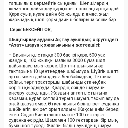
тапшылық көрмейтін сыңайлы. Шөпшілердің
жем-шөп дайындау қарқыны соны аңғартқандай.
Қара суық күзге дейін бір жылдық емес, жыл
жарымдық шөп қоры дайын боларына сенім бар.
Серік БЕКСЕЙІТОВ,
Шыңғырлау ауданы Ақтау ауылдық округіндегі
«Азат» шаруа қожалығының жетекшісі:
– Биылғы қыстаққа 300 бас ірі қара, 500 уақ
жандық, 100 жылқы малына 3000 бума шөп
дайындауымыз керек. Шөптің шығымы әр
гектарына 10 центнерден шабылуда. Шүйгін шөпті
артығымен дайындауға бел байладық. Техника
сайлы, төрт тракторшы шабындықта еңбек
көрігін қыздыруда. Қазірдің өзінде шаруаны
еңсеру қарқынды. Жаздың аптап ыстығына
қарамай, қурап кетпей тұрып шауып, тасып алу да
оңай шаруа емес. Өткен жылы бірінші рет суданка
шөбін егіп, екі рет орып алдым. Жақсы өнім береді
екен. Содан биыл екінші мәрте 100 гектарға
суданка өсірдім. Шамамен 100 гектардан бір мың
бума шөп түседі. Жалпы біздің ауылдың шаруа