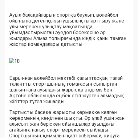
Ауыл балақайларын спортқа баулып, волейбол
ойынына деген қызығушылықты арттыру және
ұлы мерекені ұлықтау мақсатында
ұйымдастырылған әуедоп бәсекесіне әр
жылдары Алмаз топырағында кіндік қаны тамған
жастар командалары қатысты.
Бұрыннан волейбол мектебі қалыптасқан, талай
талантты спортшының томағасын сыпырған
шағын ғана ауылдағы жарысқа өңіріміз бен
Ақтөбе облысында еңбек етіп жүрген алмаздық
жігіттер түгел жиналды.
Тартысты басеке жарысты көрмекке келген
көрерменнің көңілінен шықты. Әр ұпай үшін жан
алысып, жан беріскен ойыншылар ауылдағы
ағайынға нағыз спорт мерекесін сыйлады.
Спортшының қимылын қалт жібермей, қиқуға