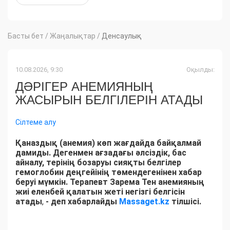
Басты бет
/
Жаңалықтар
/
Денсаулық
10.08.2026, 9:30
Оқылды:
ДӘРІГЕР АНЕМИЯНЫҢ
ЖАСЫРЫН БЕЛГІЛЕРІН АТАДЫ
Сілтеме алу
Қаназдық (анемия) көп жағдайда байқалмай
дамиды. Дегенмен ағзадағы әлсіздік, бас
айналу, терінің бозаруы сияқты белгілер
гемоглобин деңгейінің төмендегенінен хабар
беруі мүмкін. Терапевт Зарема Тен анемияның
жиі еленбей қалатын жеті негізгі белгісін
атады
,
- деп хабарлайды
Massaget.kz
тілшісі.