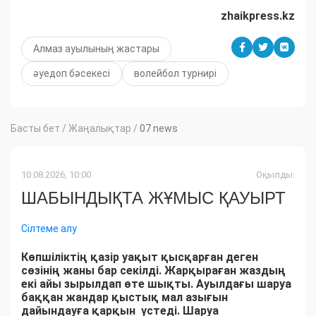
zhaikpress.kz
Алмаз ауылының жастары
әуедоп бәсекесі
волейбол турнирі
Басты бет
/
Жаңалықтар
/
07 news
10.08.2026, 10:00
Оқылды:
ШАБЫНДЫҚТА ЖҰМЫС ҚАУЫРТ
Сілтеме алу
Көпшіліктің қазір уақыт қысқарған деген
сөзінің жаны бар секілді. Жарқыраған жаздың
екі айы зырылдап өте шықты. Ауылдағы шаруа
баққан жандар қыстық мал азығын
дайындауға қарқын үстеді. Шаруа