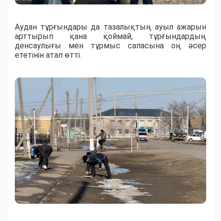
Аудан тұрғындары да тазалықтың ауыл ажарын
арттырып қана қоймай, тұрғындардың
денсаулығы мен тұрмыс сапасына оң әсер
ететінін атап өтті.