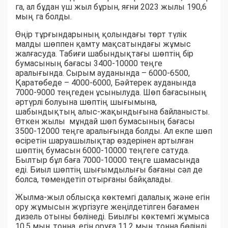
га, ал бұдан үш жыл бұрын, яғни 2023 жылы 190,6
мың га болды.
Өңір тұрғындарының қолындағы төрт түлік
малды шөппен қамту мақсатындағы жұмыс
жалғасуда. Табиғи шабындықтағы шөптің бір
бумасының бағасы 3400-10000 теңге
аралығында. Сырым ауданында – 6000-6500,
Қаратөбеде – 4000-6000, Бәйтерек ауданында
7000-9000 теңгеден ұсынылуда. Шөп бағасының
әртүрлі болуына шөптің шығымына,
шабындықтың алыс-жақындығына байланысты.
Өткен жылы мұндай шөп бумасының бағасы
3500-12000 теңге аралығында болды. Ал екпе шөп
өсіретін шаруашылықтар өздерінен артылған
шөптің бумасын 6000-10000 теңгеге сатуда.
Былтыр бұл баға 7000-10000 теңге шамасында
еді. Биыл шөптің шығымдылығы бағаны сәл де
болса, төмендетіп отырғаны байқалады.
Жылма-жыл облысқа көктемгі далалық және егін
ору жұмысын жүргізуге жеңілдетілген бағамен
дизель отыны бөлінеді. Биылғы көктемгі жұмыса
10,5 мың тонна, егін оруға 11,2 мың тонна бөлінді.