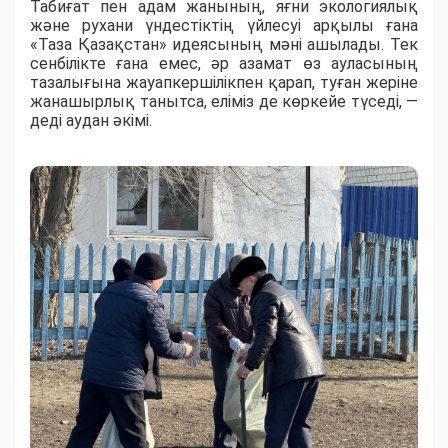
Табиғат пен адам жанының, яғни экологиялық
және рухани үндестіктің үйлесуі арқылы ғана
«Таза Қазақстан» идеясының мәні ашылады. Тек
сенбілікте ғана емес, әр азамат өз ауласының
тазалығына жауапкершілікпен қарап, туған жеріне
жанашырлық танытса, еліміз де көркейе түседі, —
деді аудан әкімі.