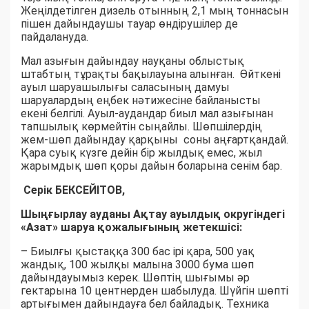
Жеңілдетілген дизель отынның 2,1 мың тоннасын
пішен дайындаушы тауар өндірушілер де
пайдалануда.
Мал азығын дайындау науқаны облыстық
штабтың тұрақты бақылауына алынған. Өйткені
ауыл шаруашылығы саласының дамуы
шаруалардың еңбек нәтижесіне байланысты
екені белгілі. Ауыл-аудандар биыл мал азығынан
тапшылық көрмейтін сыңайлы. Шөпшілердің
жем-шөп дайындау қарқыны соны аңғартқандай.
Қара суық күзге дейін бір жылдық емес, жыл
жарымдық шөп қоры дайын боларына сенім бар.
Серік БЕКСЕЙІТОВ,
Шыңғырлау ауданы Ақтау ауылдық округіндегі
«Азат» шаруа қожалығының жетекшісі:
– Биылғы қыстаққа 300 бас ірі қара, 500 уақ
жандық, 100 жылқы малына 3000 бума шөп
дайындауымыз керек. Шөптің шығымы әр
гектарына 10 центнерден шабылуда. Шүйгін шөпті
артығымен дайындауға бел байладық. Техника