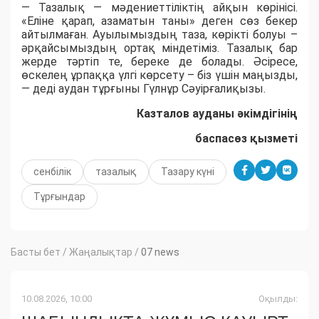
— Тазалық — мәдениеттіліктің айқын көрінісі.
«Еліне қарап, азаматын таны» деген сөз бекер
айтылмаған. Ауылымыздың таза, көрікті болуы –
әрқайсымыздың ортақ міндетіміз. Тазалық бар
жерде тәртіп те, береке де болады. Әсіресе,
өскелең ұрпаққа үлгі көрсету – біз үшін маңызды,
— деді аудан тұрғыны Гүлнұр Сәуірғалиқызы.
Казталов ауданы әкімдігінің
баспасөз қызметі
сенбілік
тазалық
Тазару күні
Тұрғындар
Басты бет
/
Жаңалықтар
/
07 news
10.08.2026, 10:00
Оқылды: