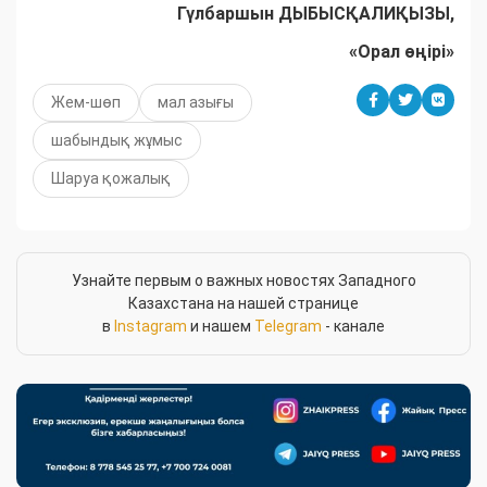
Гүлбаршын ДЫБЫСҚАЛИҚЫЗЫ,
«Орал өңірі»
Жем-шөп
мал азығы
шабындық жұмыс
Шаруа қожалық
Узнайте первым о важных новостях Западного
Казахстана на нашей странице
в
Instagram
и нашем
Telegram
- канале