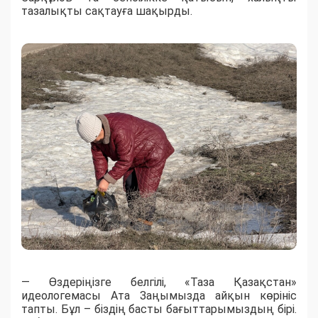
тазалықты сақтауға шақырды.
— Өздеріңізге белгілі, «Таза Қазақстан»
идеологемасы Ата Заңымызда айқын көрініс
тапты. Бұл – біздің басты бағыттарымыздың бірі.