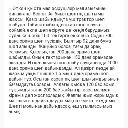
– Өткен қыста мал өсірушілер мал азығынан
қиналғаны белгілі. Ал биыл шөптің шығымы
жақсы. Қазір шабындықта үш трактор шөп
шабуда. Табиғи шабындықтан шөп шауып
қоймай, екпе шөп өсіруге де көңіл бұрудамыз.
Суданка шөбін 100 гектарға еккенбіз. Содан 700
дана орама шөп түсірдік. Былтыр 92 дана бума
шөп алынды. Жаңбыр болса, тағы да орақ
саламыз. Қырлықтан 700 дана орама шөп
шабылды. Оның гектарынан 150 дана орамадан
алынды. Өткен жылы шөп шабу науқанында 1000
дана орама шөп дайындалды. Ал қазіргі кезде ай
жарым уақыт ішінде 1,5 мың дана орама шөп
дайын тұр. Осыған қарап-ақ шөп шығымдылығын
бағамдауға болады. Алдағы қысқа 120 бас асыл
тұқымды және 200 бас жайын ірі қара малмен
кіреміз деп жоспарладық. Жалпы жыл жарымдық
мал азығын дайындауды мақсат-меже етудеміз.
Шөпті молынан дайындасақ, еш ұтылмасымыз
анық.