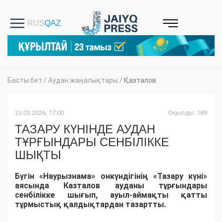
Басты бет
/
Аудан жаңалықтары
/
Қазталов
23.03.2026, 17:00
Оқылды: 189
ТАЗАРУ КҮНІНДЕ АУДАН
ТҰРҒЫНДАРЫ СЕНБІЛІККЕ
ШЫҚТЫ
Бүгін «Наурызнама» онкүндігінің «Тазару күні»
аясында Казталов ауданы тұрғындары
сенбілікке шығып, ауыл-аймақты қатты
тұрмыстық қалдықтардан тазартты.