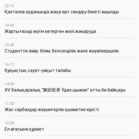
20:15
Қазталов ауданында жаңа өрт сөндіру бекеті ашылды
18:00
Жарты ғасыр жүгін көтерген желі жаңаруда
16:45
Студенттік өмір: білім, белсенділік және жауапкершілік
16:17
Құқықтық сауат-уақыт талабы
14:30
XV Халықаралық “舞蹈世界 Удао шыжие” атты би байқауы
11:30
Жас сарбаздар жауынгерлік қызметке кірісті
10:30
Ел ағасына құрмет