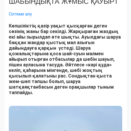
ШАБЫНДЫҚТА ЖҰМЫС ҚАУЫРТ
Сілтеме алу
Көпшіліктің қазір уақыт қысқарған деген
сөзінің жаны бар секілді. Жарқыраған жаздың
екі айы зырылдап өте шықты. Ауылдағы шаруа
баққан жандар қыстық мал азығын
дайындауға қарқын үстеді. Шаруа
қожалықтарына қоса шай-суын малмен
айырып отырған отбасылар да шөбін шауып,
пішен ауласына тасуда. Әйтпесе «кәрі құда»
келіп, қаһарына мінгенде, шөбі жоқтың
қысылып қалатыны рас. Сондықтан қыста
жем-шөп тапшы болып, шаруа
шатқаяқтанбасын деген орақшылар тыным
таппайды.