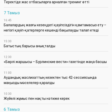
​Теректіде жас отбасыларға арналған тренинг өтті
7 Тамыз
16:45
Балалардың жазғы кезеңдегі қауіпсіздігін қамтамасыз ету –
негізгі қауіп-қатерлерге кешенді бақылауды талап етеді
15:30
Батыстың барысы анықталды
12:30
«Бөрлі жаршысы – Бурлинские вести» газетінде жаңа басшы
11:00
Аудандық мәслихаттың кезектен тыс 42-сессиясында
маңызды мәселелер қаралды
10:30
Жүйелі жұмыс пен нақты нәтиже керек
6 Тамыз