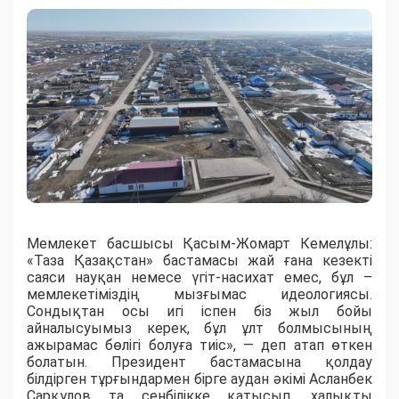
Мемлекет басшысы Қасым-Жомарт Кемелұлы:
«Таза Қазақстан» бастамасы жай ғана кезекті
саяси науқан немесе үгіт-насихат емес, бұл –
мемлекетіміздің мызғымас идеологиясы.
Сондықтан осы игі іспен біз жыл бойы
айналысуымыз керек, бұл ұлт болмысының
ажырамас бөлігі болуға тиіс», — деп атап өткен
болатын. Президент бастамасына қолдау
білдірген тұрғындармен бірге аудан әкімі Асланбек
Сарқұлов та сенбілікке қатысып, халықты