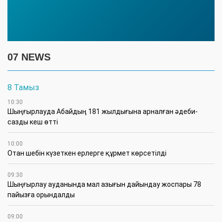
07 NEWS
8 Тамыз
10:30
Шыңғырлауда Абайдың 181 жылдығына арналған әдеби-
сазды кеш өтті
10:00
Отан шебін күзеткен ерлерге құрмет көрсетілді
09:30
​Шыңғырлау ауданында мал азығын дайындау жоспары 78
пайызға орындалды
09:00