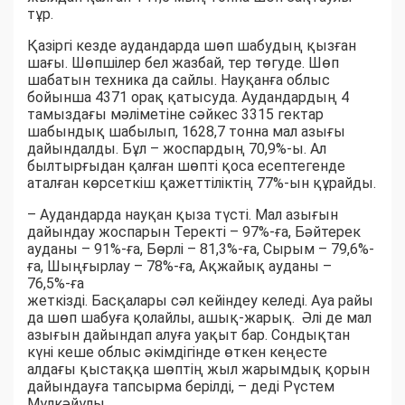
тұр.
Қазіргі кезде аудандарда шөп шабудың қызған
шағы. Шөпшілер бел жазбай, тер төгуде. Шөп
шабатын техника да сайлы. Науқанға облыс
бойынша 4371 орақ қатысуда. Аудандардың 4
тамыздағы мәліметіне сәйкес 3315 гектар
шабындық шабылып, 1628,7 тонна мал азығы
дайындалды. Бұл – жоспардың 70,9%-ы. Ал
былтырғыдан қалған шөпті қоса есептегенде
аталған көрсеткіш қажеттіліктің 77%-ын құрайды.
– Аудандарда науқан қыза түсті. Мал азығын
дайындау жоспарын Теректі – 97%-ға, Бәйтерек
ауданы – 91%-ға, Бөрлі – 81,3%-ға, Сырым – 79,6%-
ға, Шыңғырлау – 78%-ға, Ақжайық ауданы –
76,5%-ға
жеткізді. Басқалары сәл кейіндеу келеді. Ауа райы
да шөп шабуға қолайлы, ашық-жарық. Әлі де мал
азығын дайындап алуға уақыт бар. Сондықтан
күні кеше облыс әкімдігінде өткен кеңесте
алдағы қыстаққа шөптің жыл жарымдық қорын
дайындауға тапсырма берілді, – деді Рүстем
Мүлкәйұлы.