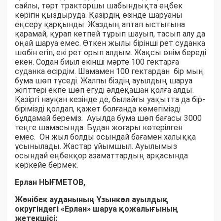
сайлы, төрт тракторшы шабындықта еңбек
көрігін қыздыруда. Қазірдің өзінде шаруаны
еңсеру қарқынды. Жаздың аптап ыстығына
қарамай, қурап кетпей тұрып шауып, тасып алу да
оңай шаруа емес. Өткен жылы бірінші рет суданка
шөбін егіп, екі рет орып алдым. Жақсы өнім береді
екен. Содан биыл екінші мәрте 100 гектарға
суданка өсірдім. Шамамен 100 гектардан бір мың
бума шөп түседі. Жалпы біздің ауылдың шаруа
жігіттері екпе шөп егуді әлдеқашан қолға алды.
Қазіргі науқан кезінде де, былайғы уақытта да бір-
бірімізді қолдап, қажет болғанда көмегімізді
бұлдамай береміз. Ауылда бума шөп бағасы 3000
теңге шамасында. Бұдан жоғары көтерілген
емес. Он жыл болды осындай бағамен халыққа
ұсынылады. Жастар ұйымшыл. Ауылымыз
осындай еңбекқор азаматтардың арқасында
көркейе бермек.
Ерлан НЫҒМЕТОВ,
Жәнібек ауданының Ұзынкөл ауылдық
округіндегі «Ерлан» шаруа қожалығының
жетекшісі: