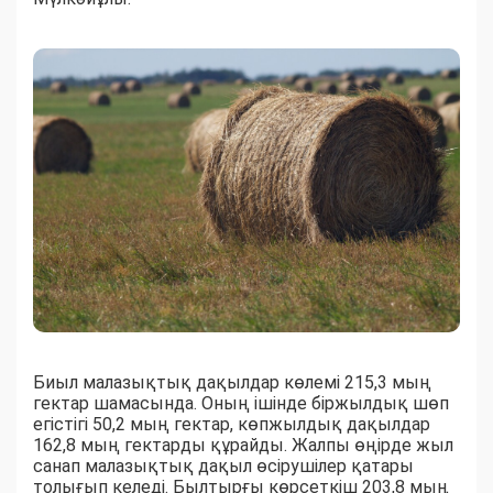
Биыл малазықтық дақылдар көлемі 215,3 мың
гектар шамасында. Оның ішінде біржылдық шөп
егістігі 50,2 мың гектар, көпжылдық дақылдар
162,8 мың гектарды құрайды. Жалпы өңірде жыл
санап малазықтық дақыл өсірушілер қатары
толығып келеді. Былтырғы көрсеткіш 203,8 мың