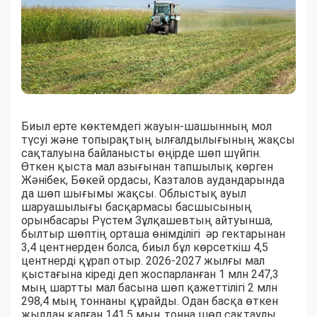
Биыл ерте көктемдегі жауын-шашынның мол
түсуі және топырақтың ылғалдылығының жақсы
сақталуына байланысты өңірде шөп шүйгін.
Өткен қыста мал азығынан тапшылық көрген
Жәнібек, Бөкей ордасы, Казталов аудандарында
да шөп шығымы жақсы. Облыстық ауыл
шаруашылығы басқармасы басшысының
орынбасары Рүстем Зұлқашевтың айтуынша,
былтыр шөптің орташа өнімділігі әр гектарынан
3,4 центнерден болса, биыл бұл көрсеткіш 4,5
центнерді құрап отыр. 2026-2027 жылғы мал
қыстағына кіреді деп жоспарланған 1 млн 247,3
мың шартты мал басына шөп қажеттілігі 2 млн
298,4 мың тоннаны құрайды. Одан басқа өткен
жылдан қалған 141,5 мың тонна шөп сақтаулы