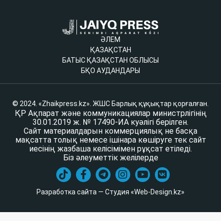
ӘЛЕМ
ҚАЗАҚСТАН
БАТЫС ҚАЗАҚСТАН ОБЛЫСЫ
БҚО АУДАНДАРЫ
© 2024. «Zhaikpress.kz». ЖШС Барлық құқықтар қорғалған.
ҚР Ақпарат және коммуникациялар министрлігінің
30.01.2019 ж. № 17490-ИА куәлігі берілген.
Сайт материалдарын коммерциялық не басқа
мақсатта толық немесе ішінара көшіруге тек сайт
иесінің жазбаша келісімімен рұқсат етіледі.
Біз әлеуметтік желілерде
Разработка сайта — Студия «Web-Design.kz»