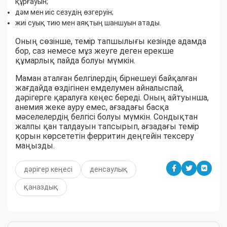
құрғауын;
дәм мен иіс сезудің өзгеруін;
жиі суық тию мен аяқтың шаншуын атады.
Оның сөзінше, темір тапшылығы кезінде адамда
бор, саз немесе мұз жеуге деген ерекше
құмарлық пайда болуы мүмкін.
Маман аталған белгілердің бірнешеуі байқалған
жағдайда өздігінен емделумен айналыспай,
дәрігерге қаралуға кеңес береді. Оның айтуынша,
анемия жеке ауру емес, ағзадағы басқа
мәселелердің белгісі болуы мүмкін. Сондықтан
жалпы қан талдауын тапсырып, ағзадағы темір
қорын көрсететін ферритин деңгейін тексеру
маңызды.
дәрігер кеңесі
денсаулық
қаназдық