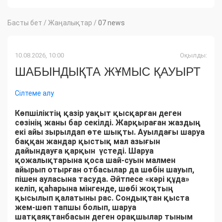
Басты бет
/
Жаңалықтар
/
07 news
10.08.2026, 10:00
Оқылды:
ШАБЫНДЫҚТА ЖҰМЫС ҚАУЫРТ
Сілтеме алу
Көпшіліктің қазір уақыт қысқарған деген
сөзінің жаны бар секілді. Жарқыраған жаздың
екі айы зырылдап өте шықты. Ауылдағы шаруа
баққан жандар қыстық мал азығын
дайындауға қарқын үстеді. Шаруа
қожалықтарына қоса шай-суын малмен
айырып отырған отбасылар да шөбін шауып,
пішен ауласына тасуда. Әйтпесе «кәрі құда»
келіп, қаһарына мінгенде, шөбі жоқтың
қысылып қалатыны рас. Сондықтан қыста
жем-шөп тапшы болып, шаруа
шатқаяқтанбасын деген орақшылар тыным