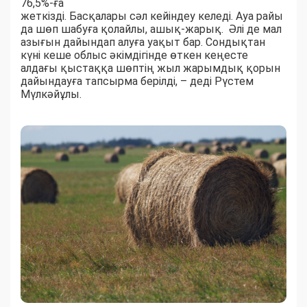
76,5%-ға
жеткізді. Басқалары сәл кейіндеу келеді. Ауа райы
да шөп шабуға қолайлы, ашық-жарық. Әлі де мал
азығын дайындап алуға уақыт бар. Сондықтан
күні кеше облыс әкімдігінде өткен кеңесте
алдағы қыстаққа шөптің жыл жарымдық қорын
дайындауға тапсырма берілді, – деді Рүстем
Мүлкәйұлы.