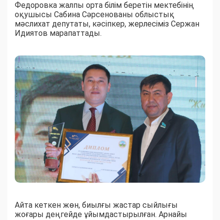
Федоровка жалпы орта білім беретін мектебінің
оқушысы Сабина Сәрсенованы облыстық
мәслихат депутаты, кәсіпкер, жерлесіміз Сержан
Идиятов марапаттады.
Айта кеткен жөн, биылғы жастар сыйлығы
жоғары деңгейде ұйымдастырылған. Арнайы