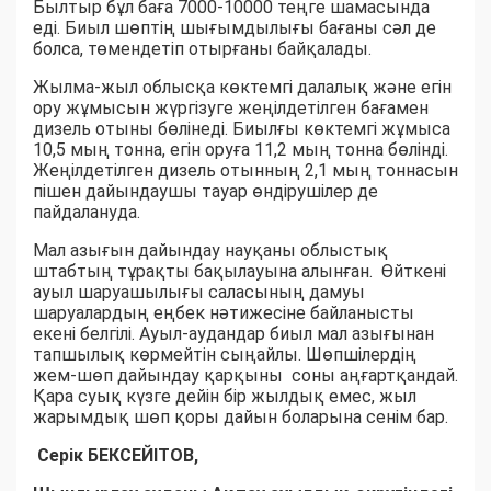
Былтыр бұл баға 7000-10000 теңге шамасында
еді. Биыл шөптің шығымдылығы бағаны сәл де
болса, төмендетіп отырғаны байқалады.
Жылма-жыл облысқа көктемгі далалық және егін
ору жұмысын жүргізуге жеңілдетілген бағамен
дизель отыны бөлінеді. Биылғы көктемгі жұмыса
10,5 мың тонна, егін оруға 11,2 мың тонна бөлінді.
Жеңілдетілген дизель отынның 2,1 мың тоннасын
пішен дайындаушы тауар өндірушілер де
пайдалануда.
Мал азығын дайындау науқаны облыстық
штабтың тұрақты бақылауына алынған. Өйткені
ауыл шаруашылығы саласының дамуы
шаруалардың еңбек нәтижесіне байланысты
екені белгілі. Ауыл-аудандар биыл мал азығынан
тапшылық көрмейтін сыңайлы. Шөпшілердің
жем-шөп дайындау қарқыны соны аңғартқандай.
Қара суық күзге дейін бір жылдық емес, жыл
жарымдық шөп қоры дайын боларына сенім бар.
Серік БЕКСЕЙІТОВ,