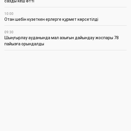
сазды кеш өтті
10:00
Отан шебін күзеткен ерлерге құрмет көрсетілді
09:30
​Шыңғырлау ауданында мал азығын дайындау жоспары 78
пайызға орындалды
09:00
​Теректіде жас отбасыларға арналған тренинг өтті
7 Тамыз
16:45
Балалардың жазғы кезеңдегі қауіпсіздігін қамтамасыз ету –
негізгі қауіп-қатерлерге кешенді бақылауды талап етеді
15:30
Батыстың барысы анықталды
12:30