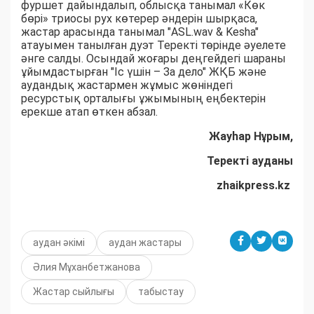
фуршет дайындалып, облысқа танымал «Көк
бөрі» триосы рух көтерер әндерін шырқаса,
жастар арасында танымал "ASL.wav & Kesha"
атауымен танылған дуэт Теректі төрінде әуелете
әнге салды. Осындай жоғары деңгейдегі шараны
ұйымдастырған "Іс үшін – За дело" ЖҚБ және
аудандық жастармен жұмыс жөніндегі
ресурстық орталығы ұжымының еңбектерін
ерекше атап өткен абзал.
Жауһар Нұрым,
Теректі ауданы
zhaikpress.kz
аудан әкімі
аудан жастары
Әлия Мұханбетжанова
Жастар сыйлығы
табыстау