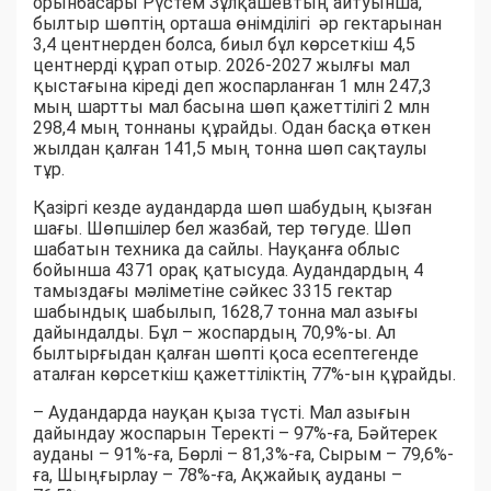
орынбасары Рүстем Зұлқашевтың айтуынша,
былтыр шөптің орташа өнімділігі әр гектарынан
3,4 центнерден болса, биыл бұл көрсеткіш 4,5
центнерді құрап отыр. 2026-2027 жылғы мал
қыстағына кіреді деп жоспарланған 1 млн 247,3
мың шартты мал басына шөп қажеттілігі 2 млн
298,4 мың тоннаны құрайды. Одан басқа өткен
жылдан қалған 141,5 мың тонна шөп сақтаулы
тұр.
Қазіргі кезде аудандарда шөп шабудың қызған
шағы. Шөпшілер бел жазбай, тер төгуде. Шөп
шабатын техника да сайлы. Науқанға облыс
бойынша 4371 орақ қатысуда. Аудандардың 4
тамыздағы мәліметіне сәйкес 3315 гектар
шабындық шабылып, 1628,7 тонна мал азығы
дайындалды. Бұл – жоспардың 70,9%-ы. Ал
былтырғыдан қалған шөпті қоса есептегенде
аталған көрсеткіш қажеттіліктің 77%-ын құрайды.
– Аудандарда науқан қыза түсті. Мал азығын
дайындау жоспарын Теректі – 97%-ға, Бәйтерек
ауданы – 91%-ға, Бөрлі – 81,3%-ға, Сырым – 79,6%-
ға, Шыңғырлау – 78%-ға, Ақжайық ауданы –