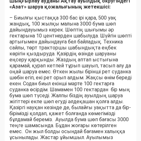
Шыңғырлау ауданы Ақтау ауылдық округіндегі
«Азат» шаруа қожалығының жетекшісі:
– Биылғы қыстаққа 300 бас ірі қара, 500 уақ
жандық, 100 жылқы малына 3000 бума шөп
дайындауымыз керек. Шөптің шығымы әр
гектарына 10 центнерден шабылуда. Шүйгін шөпті
артығымен дайындауға бел байладық. Техника
сайлы, төрт тракторшы шабындықта еңбек
көрігін қыздыруда. Қазірдің өзінде шаруаны
еңсеру қарқынды. Жаздың аптап ыстығына
қарамай, қурап кетпей тұрып шауып, тасып алу да
оңай шаруа емес. Өткен жылы бірінші рет суданка
шөбін егіп, екі рет орып алдым. Жақсы өнім береді
екен. Содан биыл екінші мәрте 100 гектарға
суданка өсірдім. Шамамен 100 гектардан бір мың
бума шөп түседі. Жалпы біздің ауылдың шаруа
жігіттері екпе шөп егуді әлдеқашан қолға алды.
Қазіргі науқан кезінде де, былайғы уақытта да бір-
бірімізді қолдап, қажет болғанда көмегімізді
бұлдамай береміз. Ауылда бума шөп бағасы 3000
теңге шамасында. Бұдан жоғары көтерілген
емес. Он жыл болды осындай бағамен халыққа
ұсынылады. Жастар ұйымшыл. Ауылымыз