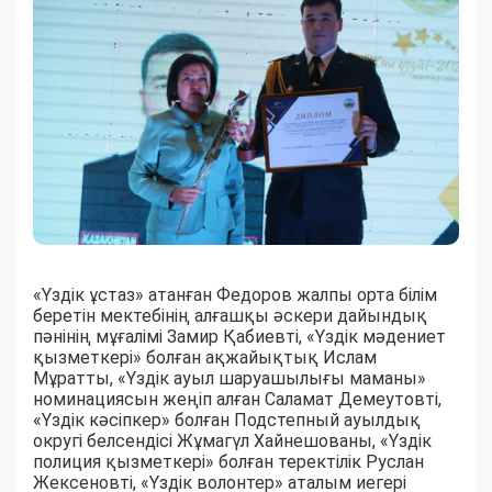
«Үздік ұстаз» атанған Федоров жалпы орта білім
беретін мектебінің алғашқы әскери дайындық
пәнінің мұғалімі Замир Қабиевті, «Үздік мәдениет
қызметкері» болған ақжайықтық Ислам
Мұратты, «Үздік ауыл шаруашылығы маманы»
номинациясын жеңіп алған Саламат Демеутовті,
«Үздік кәсіпкер» болған Подстепный ауылдық
округі белсендісі Жұмагүл Хайнешованы, «Үздік
полиция қызметкері» болған теректілік Руслан
Жексеновті, «Үздік волонтер» аталым иегері