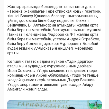
Жастар арасында белсенділік танытып жүрген
«Теректі жаңалығы-Теректинская новь» газетінің
тілшісі Балнұр Қанаева, балалар шығармашылық
үйінің қосымша білім беру педагогы Еламан
Зейнуллин, Ы. Алтынсарин атындағы жалпы орта
білім беретін мектебінің бастауыш сынып мұғалімі
Пакизат Төлендиева, Федоровка №1 жалпы орта
білім беретін мектебінің ұстазы Андрей Стребков,
білім беру бөлімінің әдіскері Нұрперзент Бөлебай
аудан әкімінің Алғысхатын еншілеп, мерейлері
артты.
Көпшілік тағатсыздана күткен «Үздік дәрігер»
аталымын аудандық ауруханасынын дәрігері
Иван Хохлачев, «Үздік мемлекеттік қызметкер»
номинациясын Айбек Әбілқалым, «Үздік төтенше
жағдай қызметкері» аталымын Дидар Баяшев,
«Үздік спортшы» аталымын ұзынкөлдік Айару
Аманғали жеңіп алды.