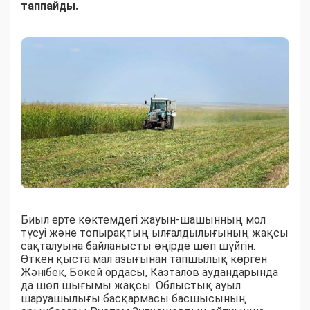
таппайды.
Биыл ерте көктемдегі жауын-шашынның мол
түсуі және топырақтың ылғалдылығының жақсы
сақталуына байланысты өңірде шөп шүйгін.
Өткен қыста мал азығынан тапшылық көрген
Жәнібек, Бөкей ордасы, Казталов аудандарында
да шөп шығымы жақсы. Облыстық ауыл
шаруашылығы басқармасы басшысының