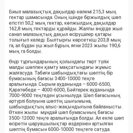
Биыл малазықтық дақылдар көлемі 215,3 мың
гектар шамасында. Оның ішінде біржылдық шөп
егістігі 50,2 мың гектар, көпжылдық дақылдар
162,8 мың гектарды құрайды. Жалпы өңірде жыл
санап малазықтық дақыл өсірушілер қатары
толығып келеді. Былтырғы көрсеткіш 203,8 мың
га, ал бұдан үш жыл бұрын, яғни 2023 жылы 190,6
мың га болды.
Өңір тұрғындарының қолындағы төрт түлік
малды шөппен қамту мақсатындағы жұмыс
жалғасуда. Табиғи шабындықтағы шөптің бір
бумасының бағасы 3400-10000 теңге
аралығында. Сырым ауданында – 6000-6500,
Қаратөбеде – 4000-6000, Бәйтерек ауданында
7000-9000 теңгеден ұсынылуда. Шөп бағасының
әртүрлі болуына шөптің шығымына,
шабындықтың алыс-жақындығына байланысты.
Өткен жылы мұндай шөп бумасының бағасы
3500-12000 теңге аралығында болды. Ал екпе шөп
өсіретін шаруашылықтар өздерінен артылған
шөптің бумасын 6000-10000 теңгеге сатуда.