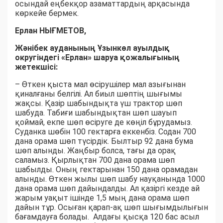
осындай еңбекқор азаматтардың арқасында
көркейе бермек.
Ерлан НЫҒМЕТОВ,
Жәнібек ауданының Ұзынкөл ауылдық
округіндегі «Ерлан» шаруа қожалығының
жетекшісі:
– Өткен қыста мал өсірушілер мал азығынан
қиналғаны белгілі. Ал биыл шөптің шығымы
жақсы. Қазір шабындықта үш трактор шөп
шабуда. Табиғи шабындықтан шөп шауып
қоймай, екпе шөп өсіруге де көңіл бұрудамыз.
Суданка шөбін 100 гектарға еккенбіз. Содан 700
дана орама шөп түсірдік. Былтыр 92 дана бума
шөп алынды. Жаңбыр болса, тағы да орақ
саламыз. Қырлықтан 700 дана орама шөп
шабылды. Оның гектарынан 150 дана орамадан
алынды. Өткен жылы шөп шабу науқанында 1000
дана орама шөп дайындалды. Ал қазіргі кезде ай
жарым уақыт ішінде 1,5 мың дана орама шөп
дайын тұр. Осыған қарап-ақ шөп шығымдылығын
бағамдауға болады. Алдағы қысқа 120 бас асыл