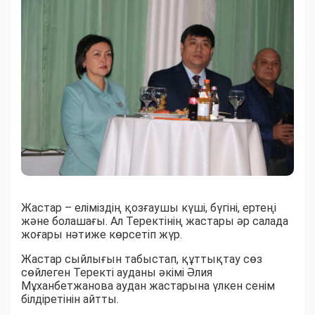
Жастар – еліміздің қозғаушы күші, бүгіні, ертеңі
және болашағы. Ал Теректінің жастары әр салада
жоғары нәтиже көрсетіп жүр.
Жастар сыйлығын табыстап, құттықтау сөз
сөйлеген Теректі ауданы әкімі Әлия
Мұханбетжанова аудан жастарына үлкен сенім
білдіретінін айтты.