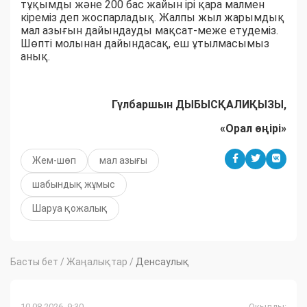
тұқымды және 200 бас жайын ірі қара малмен
кіреміз деп жоспарладық. Жалпы жыл жарымдық
мал азығын дайындауды мақсат-меже етудеміз.
Шөпті молынан дайындасақ, еш ұтылмасымыз
анық.
Гүлбаршын ДЫБЫСҚАЛИҚЫЗЫ,
«Орал өңірі»
Жем-шөп
мал азығы
шабындық жұмыс
Шаруа қожалық
Басты бет
/
Жаңалықтар
/
Денсаулық
10.08.2026, 9:30
Оқылды: