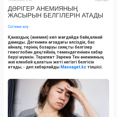
ДӘРІГЕР АНЕМИЯНЫҢ
ЖАСЫРЫН БЕЛГІЛЕРІН АТАДЫ
Сілтеме алу
Қаназдық (анемия) көп жағдайда байқалмай
дамиды. Дегенмен ағзадағы әлсіздік, бас
айналу, терінің бозаруы сияқты белгілер
гемоглобин деңгейінің төмендегенінен хабар
беруі мүмкін. Терапевт Зарема Тен анемияның
жиі еленбей қалатын жеті негізгі белгісін
атады
,
- деп хабарлайды
Massaget.kz
тілшісі.