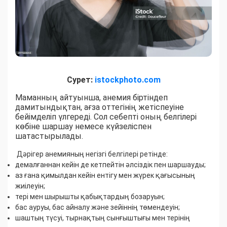
Сурет:
istockphoto.com
Маманның айтуынша, анемия біртіндеп
дамитындықтан, ағза оттегінің жетіспеуіне
бейімделіп үлгереді. Сол себепті оның белгілері
көбіне шаршау немесе күйзеліспен
шатастырылады.
Дәрігер анемияның негізгі белгілері ретінде:
демалғаннан кейін де кетпейтін әлсіздік пен шаршауды;
аз ғана қимылдан кейін ентігу мен жүрек қағысының
жиілеуін;
тері мен шырышты қабықтардың бозаруын;
бас ауруы, бас айналу және зейіннің төмендеуін;
шаштың түсуі, тырнақтың сынғыштығы мен терінің