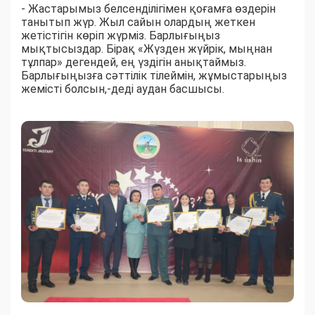
- Жастарымыз белсенділігімен қоғамға өздерін
танытып жүр. Жыл сайын олардың жеткен
жетістігін көріп жүрміз. Барлығыңыз
мықтысыздар. Бірақ «Жүзден жүйрік, мыңнан
тұлпар» дегендей, ең үздігін анықтаймыз.
Барлығыңызға сәттілік тілеймін, жұмыстарыңыз
жемісті болсын,-деді аудан басшысы.