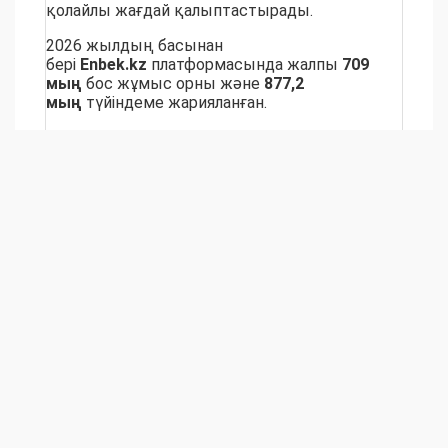
қолайлы жағдай қалыптастырады.
2026 жылдың басынан
бері
Enbek.kz
платформасында жалпы
709
мың
бос жұмыс орны және
877,2
мың
түйіндеме жарияланған.
бос жұмыс орны
еңбек биржасы
Узнайте первым о важных новостях Западного
Казахстана на нашей странице
в
Instagram
и нашем
Telegram
- канале