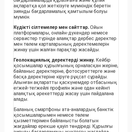
бағдарламаларда құрылғыға және құпия
ақпаратқа қол жеткізуге мүмкіндік беретін
зиянды бағдарламалық қамтылым болуы
мүмкін.
Күдікті сілтемелер мен сайттар.
Ойын
платформалары, онлайн-дүкендер немесе
сервистер түрінде алаяқтар дербес деректер
мен төлем карталарының деректемелерін
жинау үшін жалған парақтар жасайды.
Геолокациялық деректерді жинау.
Кейбір
қосымшалар құрылғының орналасқан жеріне,
байланыс деректеріне, фотосуреттерге және
басқа деректеріне кіруге рұқсат сұрайды.
Алынған ақпаратты қаскүнемдер отбасының
егжей-тегжейлі профилін және одан кейінгі
алаяқтық әрекеттерді жасау үшін пайдалана
алады.
Баланың смартфоны ата-аналардың банктік
қосымшаларымен немесе төлем
қызметтерімен байланысты болатын
жағдайлар ерекше қауіп төндіреді. Құрылғы
зиянды бағдарламаны жүктеген жағдайда,