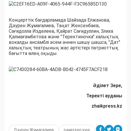
Концерттік бағдарламада Шайзада Елжанова,
Дәурен Жұмағалиев, Таңат Жексенбаев,
Сағидолла Изделеев, Қайрат Сағидуллин, Злиха
Қалмағамбетова және "Теректиночка" халықтық
вокалды ансамблі әсем әннен шашу шашса, "Дат"
халықтық театрының жас әртістері патриоттық
бағытта өлең оқыды.
Әділет Зере,
Теректі ауданы
zhaikpress.kz
Дәурен Жұмағалиев
рәміздер күні