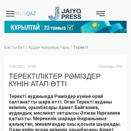
Басты бет
/
Аудан жаңалықтары
/
Теректі
4.06.2021, 12:00
Оқылды: 299
ТЕРЕКТІЛІКТЕР РӘМІЗДЕР
КҮНІН АТАП ӨТТІ
Теректі ауданында Рәміздер күніне орай
салтанатты шара өтті. Оған Теректі ауданы
әкімінің орынбасары Армат Байғазиев,
аудандық мәслихат хатшысы Әлжан Нұрғалиев
қатысты.
Мерекелік шарада Әнұранымыз
қалықтап, жиналғандар оны қосыла шырқады.
Одан кейін аудан әкімінің орынбасары Армат