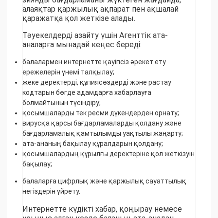
алаяқтар қаржылық ақпарат пен ақшалай
қаражатқа қол жеткізе алады.
Тәуекелдерді азайту үшін Агенттік ата-
аналарға мынадай кеңес береді:
балалармен интернетте қауіпсіз әрекет ету
ережелерін үнемі талқылау;
жеке деректерді, құпиясөздерді және растау
кодтарын бөгде адамдарға хабарлауға
болмайтынын түсіндіру;
қосымшаларды тек ресми дүкендерден орнату;
вирусқа қарсы бағдарламаларды қолдану және
бағдарламалық қамтылымды уақтылы жаңарту;
ата-ананың бақылау құралдарын қолдану;
қосымшалардың құрылғы деректеріне қол жеткізуін
бақылау;
балаларға цифрлық және қаржылық сауаттылық
негіздерін үйрету.
Интернетте күдікті хабар, қоңырау немесе