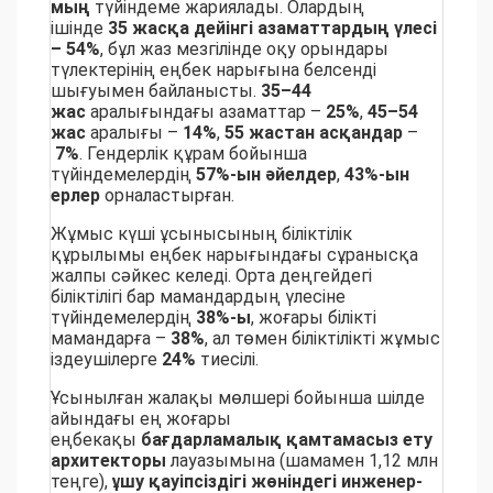
мың
түйіндеме жариялады. Олардың
ішінде
35 жасқа дейінгі азаматтардың үлесі
– 54%
, бұл жаз мезгілінде оқу орындары
түлектерінің еңбек нарығына белсенді
шығуымен байланысты.
35–44
жас
аралығындағы азаматтар –
25%
,
45–54
жас
аралығы –
14%
,
55 жастан асқандар
–
7%
. Гендерлік құрам бойынша
түйіндемелердің
57%-ын әйелдер
,
43%-ын
ерлер
орналастырған.
Жұмыс күші ұсынысының біліктілік
құрылымы еңбек нарығындағы сұранысқа
жалпы сәйкес келеді. Орта деңгейдегі
біліктілігі бар мамандардың үлесіне
түйіндемелердің
38%-ы
, жоғары білікті
мамандарға –
38%
, ал төмен біліктілікті жұмыс
іздеушілерге
24%
тиесілі.
Ұсынылған жалақы мөлшері бойынша шілде
айындағы ең жоғары
еңбекақы
бағдарламалық қамтамасыз ету
архитекторы
лауазымына (шамамен 1,12 млн
теңге),
ұшу қауіпсіздігі жөніндегі инженер-