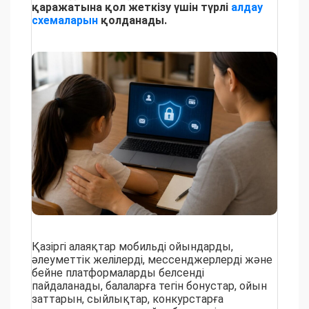
қаражатына қол жеткізу үшін түрлі
алдау
схемаларын
қолданады.
Қазіргі алаяқтар мобильді ойындарды,
әлеуметтік желілерді, мессенджерлерді және
бейне платформаларды белсенді
пайдаланады, балаларға тегін бонустар, ойын
заттарын, сыйлықтар, конкурстарға