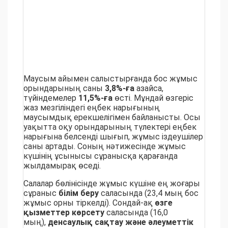
Маусым айымен салыстырғанда бос жұмыс
орындарының саны
3,8%-ға
азайса,
түйіндемелер
11,5%-ға
өсті. Мұндай өзгеріс
жаз мезгіліндегі еңбек нарығының
маусымдық ерекшелігімен байланысты. Осы
уақытта оқу орындарының түлектері еңбек
нарығына белсенді шығып, жұмыс іздеушілер
саны артады. Соның нәтижесінде жұмыс
күшінің ұсынысы сұранысқа қарағанда
жылдамырақ өседі.
Салалар бөлінісінде жұмыс күшіне ең жоғары
сұраныс
білім беру
саласында (23,4 мың бос
жұмыс орны тіркелді). Сондай-ақ
өзге
қызметтер көрсету
саласында (16,0
мың),
денсаулық сақтау және әлеуметтік