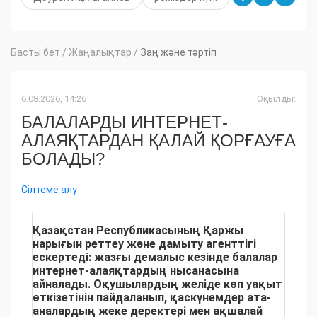
Басты бет
/
Жаңалықтар
/
Заң және тәртіп
6.08.2026, 14:26
Оқылды:
БАЛАЛАРДЫ ИНТЕРНЕТ-
АЛАЯҚТАРДАН ҚАЛАЙ ҚОРҒАУҒА
БОЛАДЫ?
Сілтеме алу
Қазақстан Республикасының Қаржы
нарығын реттеу және дамыту агенттігі
ескертеді: жазғы демалыс кезінде балалар
интернет-алаяқтардың нысанасына
айналады. Оқушылардың желіде көп уақыт
өткізетінін пайдаланып, қаскүнемдер ата-
аналардың жеке деректері мен ақшалай