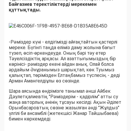
Байғазиев теректіліктерді мерекемен
құттықтады.
-Рәміздер күні - елдігімізді айғақтайтын қастерлі
мереке. Бүгінгі таңда еліміз даму жолына бағыт
түзеп, өсіп-өркендеуде. Оның бәрі тәу етер
Тәуелсіздіктің арқасы. Ал азаттығымыздың бір
көрінісі- рәміздер екені айдан анық. Олай болса
әрдайым Әнұранымыз шарықтап, көк Туымыз
қалықтап, төрімізден Елтаңбамыз түспесін, - деді
Арман Амангелдіұлы өз сөзінде.
Шара аясында өңірімізге танымал әнші Айбек
Дәулетқалиевтің "Рәміздерім - қадірлім" атты су
жаңа авторлық әнінің тұсауы кесілді. Ақын Әділет
Орынбасаровтың сөзіне жазылған әнді "Жұлдыз"
үлгілі би ансамблі (жетекшісі Жанар Тайшыбаева)
бимен көркемдеді.