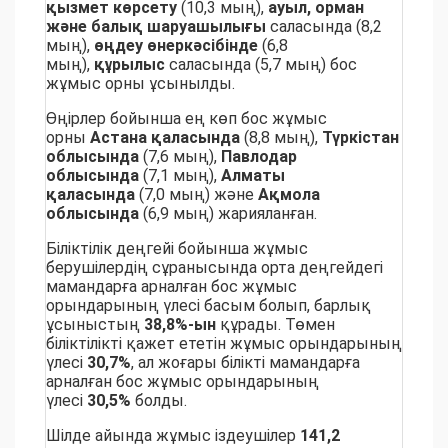
қызмет көрсету
(10,3 мың),
ауыл, орман
және балық шаруашылығы
саласында (8,2
мың),
өңдеу өнеркәсібінде
(6,8
мың),
құрылыс
саласында (5,7 мың) бос
жұмыс орны ұсынылды.
Өңірлер бойынша ең көп бос жұмыс
орны
Астана қаласында
(8,8 мың),
Түркістан
облысында
(7,6 мың),
Павлодар
облысында
(7,1 мың),
Алматы
қаласында
(7,0 мың) және
Ақмола
облысында
(6,9 мың) жарияланған.
Біліктілік деңгейі бойынша жұмыс
берушілердің сұранысында орта деңгейдегі
мамандарға арналған бос жұмыс
орындарының үлесі басым болып, барлық
ұсыныстың
38,8%-ын
құрады. Төмен
біліктілікті қажет ететін жұмыс орындарының
үлесі
30,7%
, ал жоғары білікті мамандарға
арналған бос жұмыс орындарының
үлесі
30,5%
болды.
Шілде айында жұмыс іздеушілер
141,2