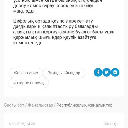
ұсыныс алған кезде баланың ата-анадан
дереу көмек сұрау керек екенін білуі
маңызды.
Цифрлық ортада қауіпсіз әрекет ету
дағдыларын қалыптастыру балаларды
алаяқтықтан қорғауға және бүкіл отбасы үшін
қаржылық шығындар қаупін азайтуға
көмектеседі.
Жалған ұтыс
Зиянды ойындар
интернет алаяқ
Басты бет
/
Жаңалықтар
/
Республикалық жаңалықтар
6.08.2026, 14:20
Оқылды: