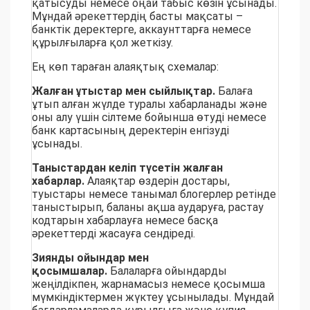
қатысуды немесе оңай табыс көзін ұсынады.
Мұндай әрекеттердің басты мақсаты –
банктік деректерге, аккаунттарға немесе
құрылғыларға қол жеткізу.
Ең көп тараған алаяқтық схемалар:
Жалған ұтыстар мен сыйлықтар.
Балаға
ұтып алған жүлде туралы хабарланады және
оны алу үшін сілтеме бойынша өтуді немесе
банк картасының деректерін енгізуді
ұсынады.
Таныстардан келіп түсетін жалған
хабарлар.
Алаяқтар өздерін достары,
туыстары немесе танымал блогерлер ретінде
таныстырып, баланы ақша аударуға, растау
кодтарын хабарлауға немесе басқа
әрекеттерді жасауға сендіреді.
Зиянды ойындар мен
қосымшалар.
Балаларға ойындарды
жеңілдікпен, жарнамасыз немесе қосымша
мүмкіндіктермен жүктеу ұсынылады. Мұндай