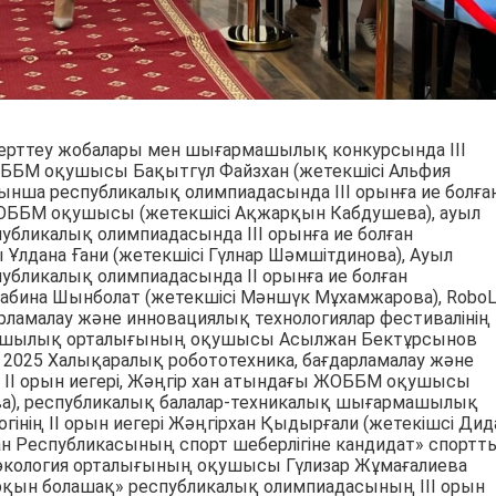
зерттеу жобалары мен шығармашылық конкурсында ІІІ
ЖОББМ оқушысы Бақытгүл Файзхан (жетекшісі Альфия
йынша республикалық олимпиадасында ІІІ орынға ие болға
ОББМ оқушысы (жетекшісі Ақжарқын Кабдушева), ауыл
убликалық олимпиадасында ІІІ орынға ие болған
дана Ғани (жетекшісі Гүлнар Шәмшітдинова), Ауыл
убликалық олимпиадасында ІІ орынға ие болған
бина Шынболат (жетекшісі Мәншүк Мұхамжарова), RoboL
рламалау және инновациялық технологиялар фестивалінің 
рмашылық орталығының оқушысы Асылжан Бектұрсынов
– 2025 Халықаралық робототехника, бағдарламалау және
ң ІІ орын иегері, Жәңгір хан атындағы ЖОББМ оқушысы
ва), республикалық балалар-техникалық шығармашылық
гінің ІІ орын иегері Жәңгірхан Қыдырғали (жетекішсі Дид
ан Республикасының спорт шеберлігіне кандидат» спортт
е экология орталығының оқушысы Гүлизар Жұмағалиева
рқын болашақ» республикалық олимпиадасының ІІІ орын