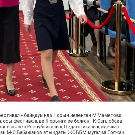
естивалі» байқауында І орын иеленген М.Мәметова
, осы фестивальде ІІ орынға ие болған Қ.Сағырбаев
анов және «Республикалық Педагогикалық идеялар
лған М-С.Бабажанов атындағы ЖОББМ мұғалімі Тоғжан