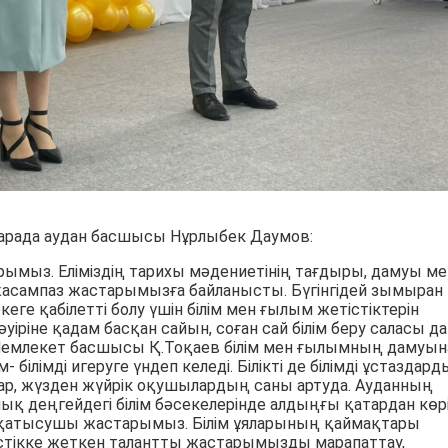
рада аудан басшысы Нұрлыбек Даумов:
арымыз. Еліміздің тарихы мәдениетінің тағдыры, дамуы ме
 жасампаз жастарымызға байланысты. Бүгінгідей зымыран
кеге қабілетті болу үшін білім мен ғылым жетістіктерін
ріне қадам басқан сайын, соған сай білім беру саласы да
. Мемлекет басшысы Қ.Тоқаев білім мен ғылымның дамуын
 білімді игеруге үндеп келеді. Білікті де білімді ұстаздар
пар, жүзден жүйрік оқушылардың саны артуда. Ауданның
ық деңгейдегі білім бәсекелерінде алдыңғы қатардан көрі
ға қатысушы жастарымыз. Білім ұяларының қаймақтары
етістікке жеткен талантты жастарымызды марапаттау,