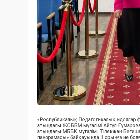
«Республикалық Педагогикалық идеялар ф
атындағы ЖОББМ мұғалімі Айгүл Ғұмарова
атындағы МББК мұғалімі Тілекжан Бегиш
панорамасы» байқауында ІІ орынға ие бо