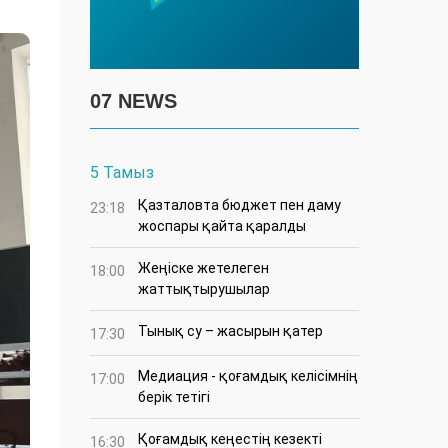
07 NEWS
5 Тамыз
Қазталовта бюджет пен даму
23:18
жоспары қайта қаралды
Жеңіске жетелеген
18:00
жаттықтырушылар
Тынық су – жасырын қатер
17:30
Медиация - қоғамдық келісімнің
17:00
берік тетігі
Қоғамдық кеңестің кезекті
16:30