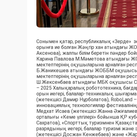
Сонымен қатар, республикалық «Зерде» 
орынға ие болған Жәңгір хан атындағы 
Аксенова), жалпы білім беретін пәндер бо
Карина Павлова М.Мәметова атындағы Ж
мектептерінің оқушыларына арналған респ
Б.Жаникешев атындағы ЖОББМ оқушысы Ұл
мектептерінің оқушыларына арналған респ
Ш.Жексенбаев атындағы МБК оқушысы Са
– 2025 Халықаралық робототехника, бағда
орын иегері, балалар-техникалық шыға
(жетекшісі Дамир Нұрболатов), RoboLand 
инновациялық технологиялар фестиваліні
Медхат Исаев (жетекшісі Жанна Әжіғалие
орталығы «Кеме үлгілері» бойынша ҚР кубо
Сахратов), «Спорттық туризмнен Қазақст
разрядының иегері, балалар туризмі жән
(жетекшісі Досжан Кенжебаев) және «Жа