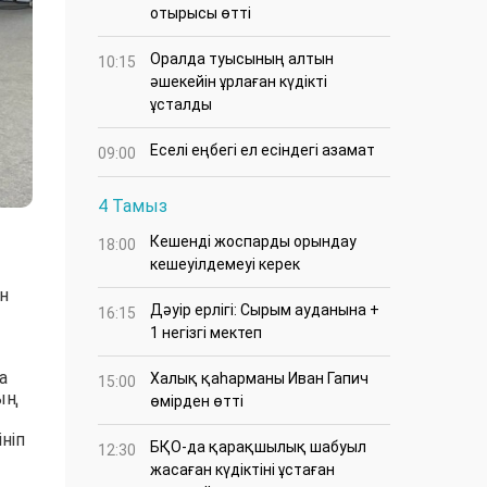
отырысы өтті
Оралда туысының алтын
10:15
әшекейін ұрлаған күдікті
ұсталды
Еселі еңбегі ел есіндегі азамат
09:00
4 Тамыз
Кешенді жоспарды орындау
18:00
кешеуілдемеуі керек
н
Дәуір ерлігі: Сырым ауданына +
16:15
1 негізгі мектеп
а
Халық қаһарманы Иван Гапич
15:00
дың
өмірден өтті
ніп
БҚО-да қарақшылық шабуыл
12:30
жасаған күдіктіні ұстаған