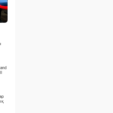
н
and
ІІ
ар
ық