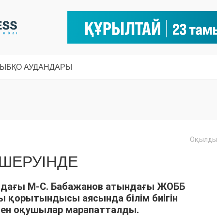
СЫ
БҚО АУДАНДАРЫ
Оқылды:
 ШЕРУІНДЕ
ндағы М-С. Бабажанов атындағы ЖОББ
ы қорытындысы аясында білім биігін
 мен оқушылар марапатталды.