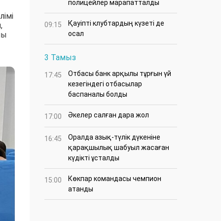
полицейлер марапатталды
лімі
Қауіпті клубтардың күзеті де
,
09:15
осал
лы
3 Тамыз
Отбасы банк арқылы тұрғын үй
17:45
кезегіндегі отбасылар
баспаналы болды
Әкелер салған дара жол
17:00
Оралда азық-түлік дүкеніне
16:45
қарақшылық шабуыл жасаған
күдікті ұсталды
Көкпар командасы чемпион
15:00
атанды