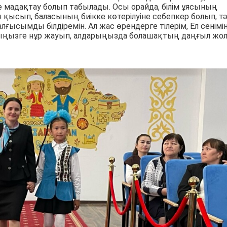
де мадақтау болып табылады. Осы орайда, білім ұясының
қысып, баласының биікке көтерілуіне себепкер болып, тә
лғысымды білдіремін. Ал жас өрендерге тілерім, Ел сенімін
арыңызге нұр жауып, алдарыңызда болашақтың даңғыл жо