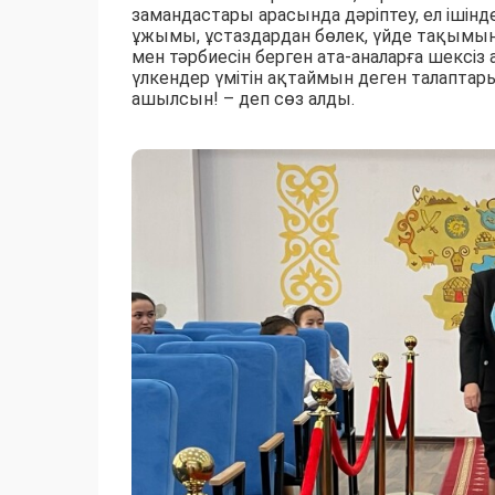
замандастары арасында дәріптеу, ел ішін
ұжымы, ұстаздардан бөлек, үйде тақымын 
мен тәрбиесін берген ата-аналарға шексіз а
үлкендер үмітін ақтаймын деген талапт
ашылсын! – деп сөз алды.