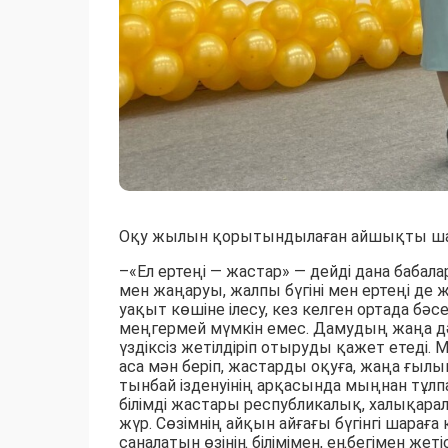
Оқу жылын қорытындылаған айшықты ша
–«Ел ертеңі — жастар» — дейді дана бабал
мен жаңаруы, жалпы бүгіні мен ертеңі де
уақыт көшіне ілесу, кез келген ортада бәсе
меңгермей мүмкін емес. Дамудың жаңа дәуі
үздіксіз жетілдіріп отыруды қажет етеді
аса мән беріп, жастарды оқуға, жаңа ғылым-
тынбай ізденуінің арқасында мыңнан тұл
білімді жастары республикалық, халықарал
жүр. Сөзімнің айқын айғағы бүгінгі шара
саналатын өзінің білімімен, еңбегімен ж