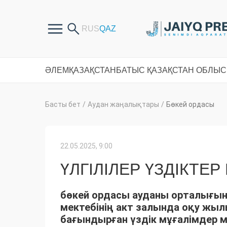
ӘЛЕМ
ҚАЗАҚСТАН
БАТЫС ҚАЗАҚСТАН ОБЛЫ
Басты бет
/
Аудан жаңалықтары
/
Бөкей ордасы
22.05.2025, 9:00
ҮЛГІЛІЛЕР ҮЗДІКТЕР
бөкей ордасы ауданы орталығы
мектебінің акт залында оқу жыл
бағындырған үздік мұғалімдер