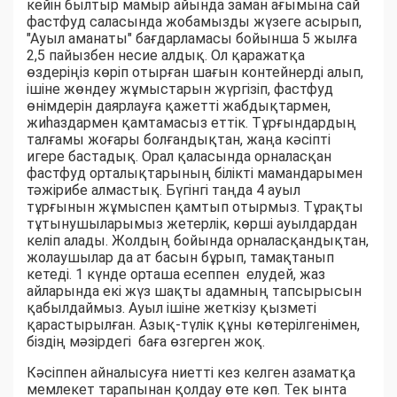
кейін былтыр мамыр айында заман ағымына сай
фастфуд саласында жобамызды жүзеге асырып,
"Ауыл аманаты" бағдарламасы бойынша 5 жылға
2,5 пайызбен несие алдық. Ол қаражатқа
өздеріңіз көріп отырған шағын контейнерді алып,
ішіне жөндеу жұмыстарын жүргізіп, фастфуд
өнімдерін даярлауға қажетті жабдықтармен,
жиһаздармен қамтамасыз еттік. Тұрғындардың
талғамы жоғары болғандықтан, жаңа кәсіпті
игере бастадық. Орал қаласында орналасқан
фастфуд орталықтарының білікті мамандарымен
тәжірибе алмастық. Бүгінгі таңда 4 ауыл
тұрғынын жұмыспен қамтып отырмыз. Тұрақты
тұтынушыларымыз жетерлік, көрші ауылдардан
келіп алады. Жолдың бойында орналасқандықтан,
жолаушылар да ат басын бұрып, тамақтанып
кетеді. 1 күнде орташа есеппен елудей, жаз
айларында екі жүз шақты адамның тапсырысын
қабылдаймыз. Ауыл ішіне жеткізу қызметі
қарастырылған. Азық-түлік құны көтерілгенімен,
біздің мәзірдегі баға өзгерген жоқ.
Кәсіппен айналысуға ниетті кез келген азаматқа
мемлекет тарапынан қолдау өте көп. Тек ынта