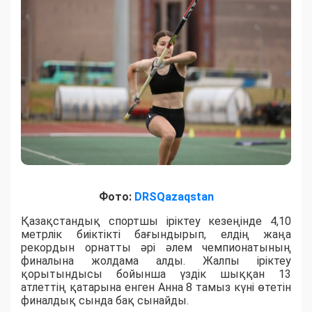
Фото:
DRSQazaqstan
Қазақстандық спортшы іріктеу кезеңінде 4,10
метрлік биіктікті бағындырып, елдің жаңа
рекордын орнатты әрі әлем чемпионатының
финалына жолдама алды. Жалпы іріктеу
қорытындысы бойынша үздік шыққан 13
атлеттің қатарына енген Анна 8 тамыз күні өтетін
финалдық сында бақ сынайды.