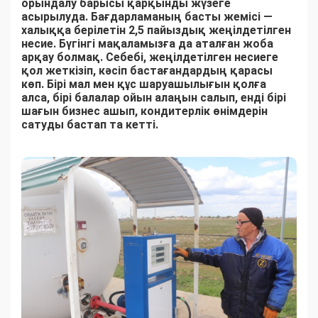
орындалу барысы қарқынды жүзеге
асырылуда. Бағдарламаның басты жемісі —
халыққа берілетін 2,5 пайыздық жеңілдетілген
несие. Бүгінгі мақаламызға да аталған жоба
арқау болмақ. Себебі, жеңілдетілген несиеге
қол жеткізіп, кәсіп бастағандардың қарасы
көп. Бірі мал мен құс шаруашылығын қолға
алса, бірі балалар ойын алаңын салып, енді бірі
шағын бизнес ашып, кондитерлік өнімдерін
сатуды бастап та кетті.