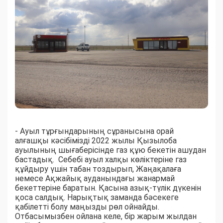
- Ауыл тұрғындарының сұранысына орай
алғашқы кәсібімізді 2022 жылы Қызылоба
ауылының шығаберісінде газ құю бекетін ашудан
бастадық. Себебі ауыл халқы көліктеріне газ
құйдыру үшін табан тоздырып, Жаңақалаға
немесе Ақжайық ауданындағы жанармай
бекеттеріне баратын. Қасына азық-түлік дүкенін
қоса салдық. Нарықтық заманда бәсекеге
қабілетті болу маңызды рөл ойнайды.
Отбасымызбен ойлана келе, бір жарым жылдан