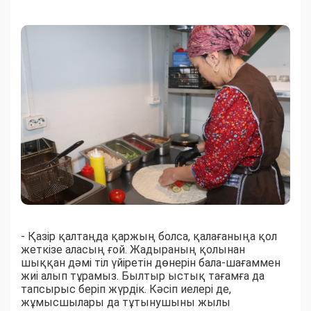
- Қазір қалтаңда қаржың болса, қалағаныңа қол
жеткізе аласың ғой. Жадыраның қолынан
шыққан дәмі тіл үйіретін дөнерін бала-шағаммен
жиі алып тұрамыз. Былтыр ыстық тағамға да
тапсырыс беріп жүрдік. Кәсіп иелері де,
жұмысшылары да тұтынушыны жылы