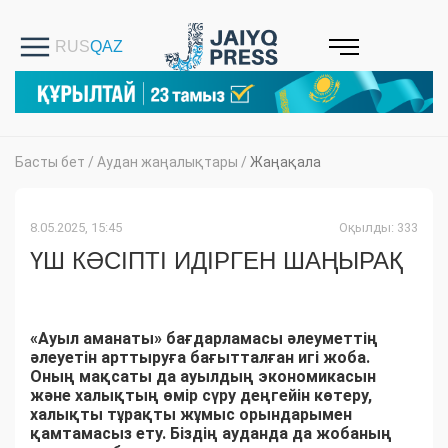
Басты бет
/
Аудан жаңалықтары
/
Жаңақала
8.05.2025, 15:45
Оқылды: 333
ҮШ КӘСІПТІ ИДІРГЕН ШАҢЫРАҚ
«Ауыл аманаты» бағдарламасы әлеуметтің
әлеуетін арттыруға бағытталған игі жоба.
Оның мақсаты да ауылдың экономикасын
және халықтың өмір сүру деңгейін көтеру,
халықты тұрақты жұмыс орындарымен
қамтамасыз ету. Біздің ауданда да жобаның