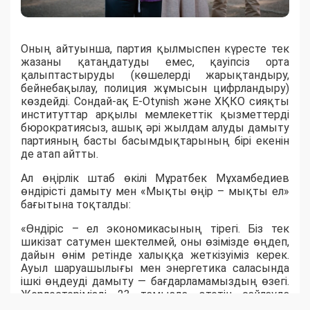
Оның айтуынша, партия қылмыспен күресте тек
жазаны қатаңдатуды емес, қауіпсіз орта
қалыптастыруды (көшелерді жарықтандыру,
бейнебақылау, полиция жұмысын цифрландыру)
көздейді. Сондай-ақ E-Otynish және ХҚКО сияқты
институттар арқылы мемлекеттік қызметтерді
бюрократиясыз, ашық әрі жылдам алуды дамыту
партияның басты басымдықтарының бірі екенін
де атап айтты.
Ал өңірлік штаб өкілі Мұратбек Мұхамбедиев
өндірісті дамыту мен «Мықты өңір – мықты ел»
бағытына тоқталды:
«Өндіріс – ел экономикасының тірегі. Біз тек
шикізат сатумен шектелмей, оны өзімізде өңдеп,
дайын өнім ретінде халыққа жеткізуіміз керек.
Ауыл шаруашылығы мен энергетика саласында
ішкі өңдеуді дамыту — бағдарламамыздың өзегі.
Жерлестерімізді 23 тамызда өтетін сайлауда
белсенділік танытып, "Әділет" партиясын қолдауға