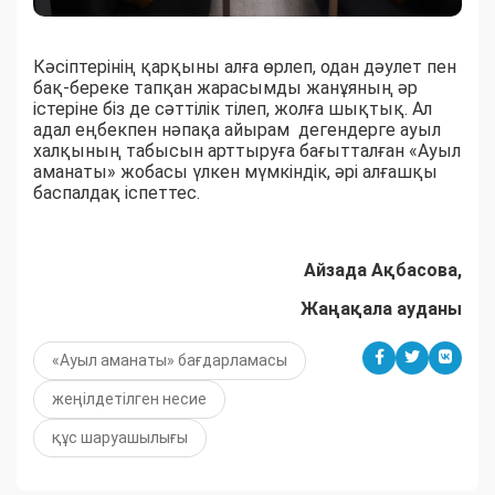
Кәсіптерінің қарқыны алға өрлеп, одан дәулет пен
бақ-береке тапқан жарасымды жанұяның әр
істеріне біз де сәттілік тілеп, жолға шықтық. Ал
адал еңбекпен нәпақа айырам дегендерге ауыл
халқының табысын арттыруға бағытталған «Ауыл
аманаты» жобасы үлкен мүмкіндік, әрі алғашқы
баспалдақ іспеттес.
Айзада Ақбасова,
Жаңақала ауданы
«Ауыл аманаты» бағдарламасы
жеңілдетілген несие
құс шаруашылығы