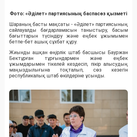
Фото: «Әділет» партиясының баспасөз қызметі
Шараның басты мақсаты - «Әділет» партиясының
сайлауалды бағдарламасын таныстыру, басым
бағыттарын түсіндіру және еңбек ұжымымен
бетпе-бет ашық сұхбат құру.
Жиынды ашқан өңірлік штаб басшысы Бауржан
Бектұрған тұрғындармен және еңбек
ұжымдарымен тікелей кездесіп, пікір алысудың
маңыздылығына тоқталып, сөз кезегін
республикалық штаб өкілдеріне ұсынды.