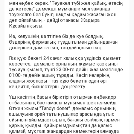
мен еңбек керек. "Тәуекел түбі жел қайық, өтесің
де кетесің" демекші, мүмкіндік мол заманда
тәуекелге бел буып, нақты қадам жасаған жөн
деп ойлаймын, - дейді отанасы Жадыра
Құсайынқызы.
Иә, келушінің көптігіне біз де куә болдық.
Өздерінің фирмалық тұздығымен дайындалған
дөнерінен дәм татып, таңдай қағыстық.
Газ құю бекеті 24 сағат халыққа үздіксіз қызмет
көрсетсе, демалыс орнының жұмыс қарқыны
түс ауа қызып, түнгі 23:00-ге дейін, жаз мезгілінде
01:00-ге дейін ашық тұрады. Кәсіп иелерінің
алдағы жоспары - газ құю бекетін одан әрі
кеңейтіп, бизнестерін дөңгелету.
Үш кәсіптің басын біріктіріп отырған еңбекқор
отбасының бастамасы мұнымен шектелмейді.
Өткен жылы "Tandyr doner" демалыс орнының
ашылуына орай тұтынушылар арасында ұтыс
ойынын ұйымдастырып, бағалы сыйлықтармен
қарық қылды. Қайырымдылықтан да қалыс
қалмай, мұқтаж жандардан көмектерін аямауда.