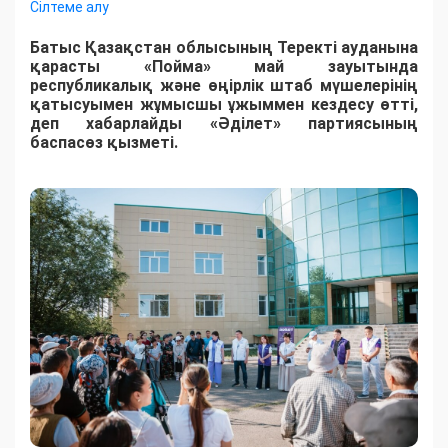
Сілтеме алу
Батыс Қазақстан облысының Теректі ауданына
қарасты «Пойма» май зауытында
республикалық және өңірлік штаб мүшелерінің
қатысуымен жұмысшы ұжыммен кездесу өтті,
деп хабарлайды «Әділет» партиясының
баспасөз қызметі.