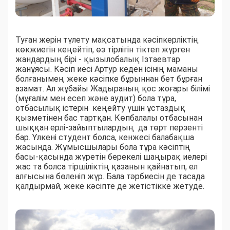
Туған жерін түлету мақсатында кәсіпкерліктің
көкжиегін кеңейтіп, өз тірлігін тіктеп жүрген
жандардың бірі - қызылобалық Ізтаевтар
жанұясы. Кәсіп иесі Артур кеден ісінің маманы
болғанымен, жеке кәсіпке бұрыннан бет бұрған
азамат. Ал жұбайы Жадыраның қос жоғары білімі
(мұғалім мен есеп және аудит) бола тұра,
отбасылық істерін кеңейту үшін ұстаздық
қызметінен бас тартқан. Көпбалалы отбасынан
шыққан ерлі-зайыптылардың да төрт перзенті
бар. Үлкені студент болса, кенжесі балабақша
жасында. Жұмысшылары бола тұра кәсіптің
басы-қасында жүретін берекелі шаңырақ иелері
жас та болса тіршіліктің қазанын қайнатып, ел
алғысына бөленіп жүр. Бала тәрбиесін де тасада
қалдырмай, жеке кәсіпте де жетістікке жетуде.