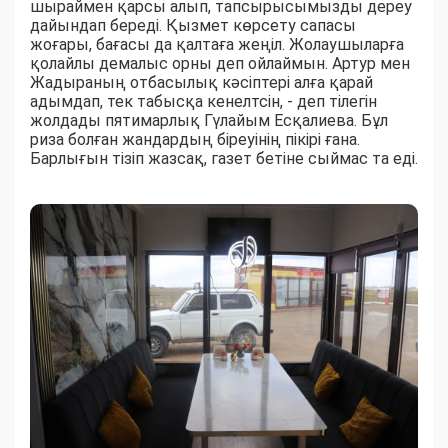
шыраймен қарсы алып, тапсырысымызды дереу
дайындап береді. Қызмет көрсету сапасы
жоғары, бағасы да қалтаға жеңіл. Жолаушыларға
қолайлы демалыс орны деп ойлаймын. Артур мен
Жадыраның отбасылық кәсіптері алға қарай
адымдап, тек табысқа кенелтсін, - деп тілегін
жолдады пятимарлық Гүлайым Есқалиева. Бұл
риза болған жандардың біреуінің пікірі ғана.
Барлығын тізіп жазсақ, газет бетіне сыймас та еді.