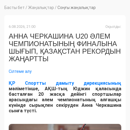
Басты бет
/
Жаңалықтар
/
Соңғы жаңалықтар
6.08.2026, 21:00
Оқылды:
АННА ЧЕРКАШИНА U20 ӘЛЕМ
ЧЕМПИОНАТЫНЫҢ ФИНАЛЫНА
ШЫҒЫП, ҚАЗАҚСТАН РЕКОРДЫН
ЖАҢАРТТЫ
Сілтеме алу
ҚР Спортты дамыту дирекциясының
мәліметінше, АҚШ-тың Юджин қаласында
басталған 20 жасқа дейінгі спортшылар
арасындағы әлем чемпионатының алғашқы
күнінде сырықпен секіруден Анна Черкашина
сынға түсті.