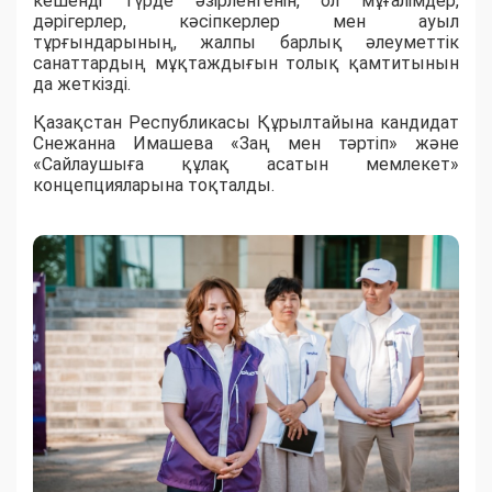
кешенді түрде әзірленгенін, ол мұғалімдер,
дәрігерлер, кәсіпкерлер мен ауыл
тұрғындарының, жалпы барлық әлеуметтік
санаттардың мұқтаждығын толық қамтитынын
да жеткізді.
Қазақстан Республикасы Құрылтайына кандидат
Снежанна Имашева «Заң мен тәртіп» және
«Сайлаушыға құлақ асатын мемлекет»
концепцияларына тоқталды.