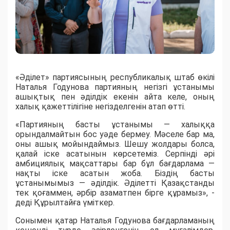
«Әділет» партиясының республикалық штаб өкілі
Наталья Годунова партияның негізгі ұстанымы
ашықтық пен әділдік екенін айта келе, оның
халық қажеттілігіне негізделгенін атап өтті.
«Партияның басты ұстанымы — халыққа
орындалмайтын бос уәде бермеу. Мәселе бар ма,
оны ашық мойындаймыз. Шешу жолдары болса,
қалай іске асатынын көрсетеміз. Серпінді әрі
амбициялық мақсаттары бар бұл бағдарлама —
нақты іске асатын жоба. Біздің басты
ұстанымымыз — әділдік. Әділетті Қазақстанды
тек қоғаммен, әрбір азаматпен бірге құрамыз», -
деді Құрылтайға үміткер.
Сонымен қатар Наталья Годунова бағдарламаның