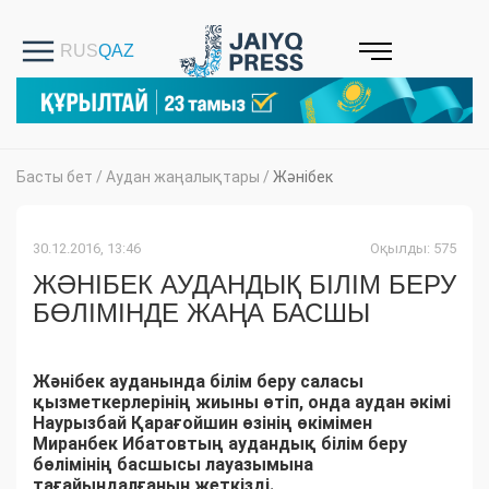
Басты бет
/
Аудан жаңалықтары
/
Жәнібек
30.12.2016, 13:46
Оқылды: 575
ЖӘНІБЕК АУДАНДЫҚ БІЛІМ БЕРУ
БӨЛІМІНДЕ ЖАҢА БАСШЫ
Жәнібек ауданында білім беру саласы
қызметкерлерінің жиыны өтіп, онда аудан әкімі
Наурызбай Қарағойшин өзінің өкімімен
Миранбек Ибатовтың аудандық білім беру
бөлімінің басшысы лауазымына
тағайындалғанын жеткізді.