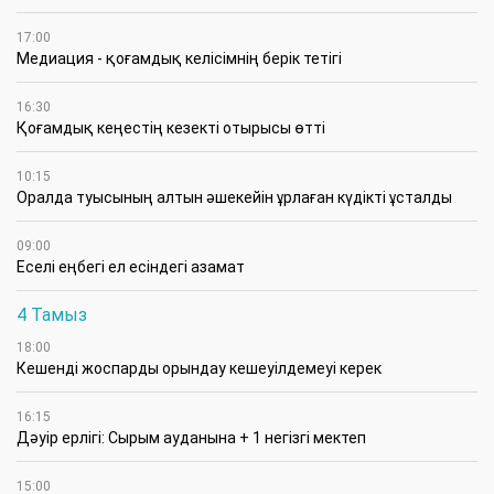
17:00
Медиация - қоғамдық келісімнің берік тетігі
16:30
Қоғамдық кеңестің кезекті отырысы өтті
10:15
Оралда туысының алтын әшекейін ұрлаған күдікті ұсталды
09:00
Еселі еңбегі ел есіндегі азамат
4 Тамыз
18:00
Кешенді жоспарды орындау кешеуілдемеуі керек
16:15
Дәуір ерлігі: Сырым ауданына + 1 негізгі мектеп
15:00