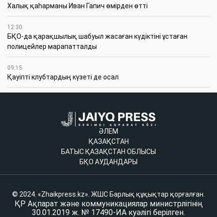
Халық қаһарманы Иван Гапич өмірден өтті
12:30
БҚО-да қарақшылық шабуыл жасаған күдіктіні ұстаған
полицейлер марапатталды
09:15
Қауіпті клубтардың күзеті де осал
ӘЛЕМ
ҚАЗАҚСТАН
БАТЫС ҚАЗАҚСТАН ОБЛЫСЫ
БҚО АУДАНДАРЫ
© 2024. «Zhaikpress.kz». ЖШС Барлық құқықтар қорғалған.
ҚР Ақпарат және коммуникациялар министрлігінің
30.01.2019 ж. № 17490-ИА куәлігі берілген.