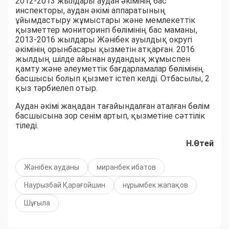
2012-2013 жылдары аудан әкімінің бас
инспекторы, аудан әкімі аппаратының
ұйымдастыру жұмыстары және мемлекеттік
қызметтер мониторингі бөлімінің бас маманы,
2013-2016 жылдары Жәнібек ауылдық округі
әкімінің орынбасары қызметін атқарған. 2016
жылдың шілде айынан аудандық жұмыспен
қамту және әлеуметтік бағдарламалар бөлімінің
басшысы болып қызмет істеп келді. Отбасылы, 2
қыз тәрбиелеп отыр.
Аудан әкімі жаңадан тағайындалған аталған бөлім
басшысына зор сенім артып, қызметіне сәттілік
тіледі.
Н.Өтей
Жәнібек ауданы
миранбек ибатов
Наурызбай Қарағойшин
нұрымбек жапақов
Шұғыла