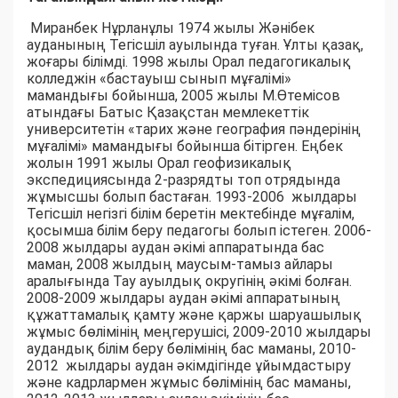
Миранбек Нұрланұлы 1974 жылы Жәнібек
ауданының Тегісшіл ауылында туған. Ұлты қазақ,
жоғары білімді. 1998 жылы Орал педагогикалық
колледжін «бастауыш сынып мұғалімі»
мамандығы бойынша, 2005 жылы М.Өтемісов
атындағы Батыс Қазақстан мемлекеттік
университетін «тарих және география пәндерінің
мұғалімі» мамандығы бойынша бітірген. Еңбек
жолын 1991 жылы Орал геофизикалық
экспедициясында 2-разрядты топ отрядында
жұмысшы болып бастаған. 1993-2006 жылдары
Тегісшіл негізгі білім беретін мектебінде мұғалім,
қосымша білім беру педагогы болып істеген. 2006-
2008 жылдары аудан әкімі аппаратында бас
маман, 2008 жылдың маусым-тамыз айлары
аралығында Тау ауылдық округінің әкімі болған.
2008-2009 жылдары аудан әкімі аппаратының
құжаттамалық қамту және қаржы шаруашылық
жұмыс бөлімінің меңгерушісі, 2009-2010 жылдары
аудандық білім беру бөлімінің бас маманы, 2010-
2012 жылдары аудан әкімдігінде ұйымдастыру
және кадрлармен жұмыс бөлімінің бас маманы,