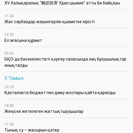
XV Халықаралық “舞蹈世界 Удао шыжие” атты би байқауы
11:30
Жас сарбаздар жауынгерлік қызметке кірісті
10:30
Ел ағасына құрмет
09:30
БҚО-да бәсекелестікті қорғау саласында заң бұзушылықтар
анықталды
5 Тамыз
23:18
Қазталовта бюджет пен даму жоспары қайта қаралды
18:00
Жеңіске жетелеген жаттықтырушылар
17:30
Тынық су – жасырын қатер