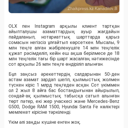
OLX пен Instagram арқылы клиент тартқан
айыпталушы азаматтардың ауыр жағдайын
пайдаланып, нотариаттық шарттарда қарыз
сомасын негізсіз ұлғайтып көрсеткен. Мысалы, 9
млн теңге алған жәбірленушіге 14 млн теңгелік
құжат рәсімделіп, кейін еш ақша берілмесе де 18
млн теңгелік тағы бір шарт жасалған, нәтижесінде
сот арқылы 26 млн теңге өндіріліп алынған.
Бұл заңсыз әрекеттердің салдарынан 50-ден
астам азамат зардап шегіп, қылмыстық жолмен
түскен кіріс 1 млрд теңгеден асқан. Сот үкімімен
ол 2 жыл 8 айға бас бостандығынан айырылып,
сондай-ақ қылмыстық табысқа сатып алынған
төрт пәтер, екі жер учаскесі және Mercedes-Benz
G500, Dodge RAM 1500, Hyundai Santa Fe көліктері
мемлекет кірісіне тәркіленді.
Үкім әлі заңды күшіне енген жоқ.