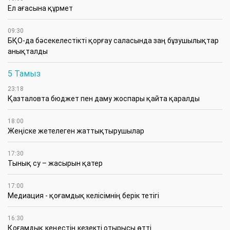
Ел ағасына құрмет
09:30
БҚО-да бәсекелестікті қорғау саласында заң бұзушылықтар
анықталды
5 Тамыз
23:18
Қазталовта бюджет пен даму жоспары қайта қаралды
18:00
Жеңіске жетелеген жаттықтырушылар
17:30
Тынық су – жасырын қатер
17:00
Медиация - қоғамдық келісімнің берік тетігі
16:30
Қоғамдық кеңестің кезекті отырысы өтті