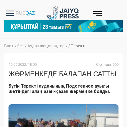
Басты бет
/
Аудан жаңалықтары
/
Теректі
16.05.2022, 18:00
Оқылды: 600
ЖӘРМЕҢКЕДЕ БАЛАПАН САТТЫ
Бүгін Теректі ауданының Подстепное ауылы
шетіндегі алаң азан-қазан жәрмеңке болды.