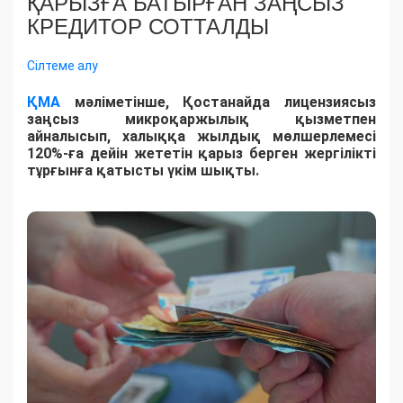
ҚАРЫЗҒА БАТЫРҒАН ЗАҢСЫЗ
КРЕДИТОР СОТТАЛДЫ
Сілтеме алу
ҚМА
мәліметінше, Қостанайда лицензиясыз
заңсыз микроқаржылық қызметпен
айналысып, халыққа жылдық мөлшерлемесі
120%-ға дейін жететін қарыз берген жергілікті
тұрғынға қатысты үкім шықты.