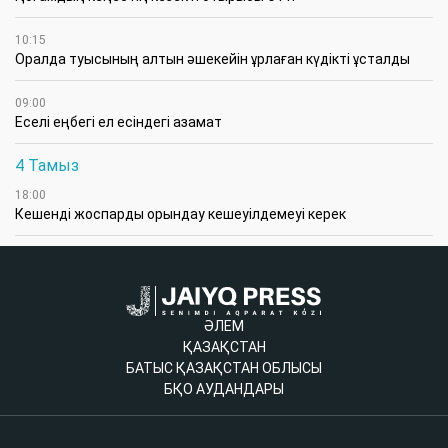
10:15
Оралда туысының алтын әшекейін ұрлаған күдікті ұсталды
09:00
Еселі еңбегі ел есіндегі азамат
4 Тамыз
18:00
Кешенді жоспарды орындау кешеуілдемеуі керек
ӘЛЕМ
ҚАЗАҚСТАН
БАТЫС ҚАЗАҚСТАН ОБЛЫСЫ
БҚО АУДАНДАРЫ