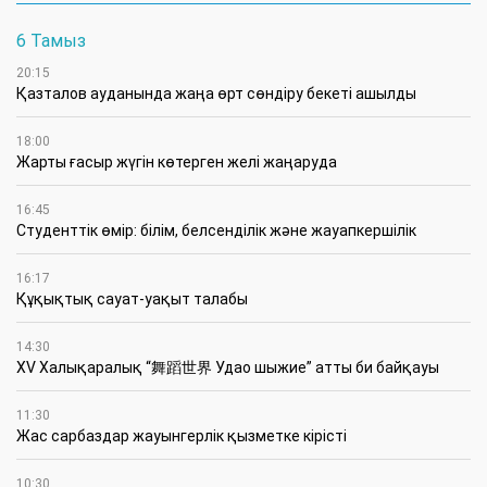
6 Тамыз
20:15
Қазталов ауданында жаңа өрт сөндіру бекеті ашылды
18:00
Жарты ғасыр жүгін көтерген желі жаңаруда
16:45
Студенттік өмір: білім, белсенділік және жауапкершілік
16:17
Құқықтық сауат-уақыт талабы
14:30
XV Халықаралық “舞蹈世界 Удао шыжие” атты би байқауы
11:30
Жас сарбаздар жауынгерлік қызметке кірісті
10:30