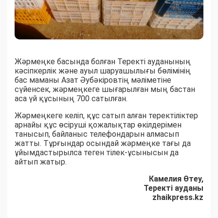
Жәрмеңке басында болған Теректі ауданының
кәсіпкерлік және ауыл шаруашылығы бөлімінің
бас маманы Азат Әубәкіровтің мәліметіне
сүйенсек, жәрмеңкеге шығарылған мың бастан
аса үй құсының 700 сатылған.
Жәрмеңкеге келіп, құс сатып алған теректіліктер
арнайы құс өсіруші қожалықтар өкілдерімен
танысып, байланыс телефондарын алмасып
жатты. Тұрғындар осындай жәрмеңке тағы да
ұйымдастырылса теген тілек-ұсынысын да
айтып жатыр.
Камелия Өтеу,
Теректі ауданы
zhaikpress.kz