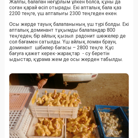
Жалпы, балапан неғұрлым ұлкен болса, құны да
соған қарай өсіп отырады. Екі апталық бала қаз
2200 теңге, үш апталығы 2300 теңгеден екен.
Осы жерде тауық балапанының үш түрі болды. Екі
апталық доминант тұқымды балапандар 800
теңгеден, бір айлық қызыл радонит шөжелер де
сол бағамен сатылды. Үш айлық ломан браун,
доминант шібилер бағасы – 2800 теңге. Құс
бағуға қажет керек-жарақтар - су беретін
ыдыстар, құрама жем де осы жерден табылды.