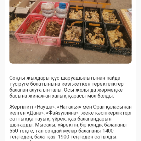
Соңғы жылдары құс шаруашылығынан пайда
түсіруге болатынына көзі жеткен теректіліктер
балапан алуға ынталы. Осы жолы да жәрмеңке
басына жиналған халық қарасы мол болды.
Жергілікті «Науша», «Наталья» мен Орал қаласынан
келген «Дана», «Файзуллина» жеке кәсіпкерліктері
саттыққа тауық, үйрек, қаз балапандарын
шығарды. Мысалы, үйректің бір күндік балапаны
550 теңге, тап сондай мулар балапаны 1400
теңгеден, бала қаз 1900 теңгеден сатылды.