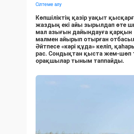
Сілтеме алу
Көпшіліктің қазір уақыт қысқарғ
жаздың екі айы зырылдап өте 
мал азығын дайындауға қарқын 
малмен айырып отырған отбасыла
Әйтпесе «кәрі құда» келіп, қаһ
рас. Сондықтан қыста жем-шөп 
орақшылар тыным таппайды.