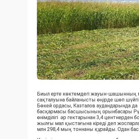
Биыл ерте көктемдегі жауын-шашынның 
сақталуына байланысты өңірде шөп шүйгі
Бөкей ордасы, Казталов аудандарында 
басқармасы басшысының орынбасары Рү
өнімділігі әр гектарынан 3,4 центнерден б
жылғы мал қыстағына кіреді деп жоспарла
млн 298,4 мың тоннаны құрайды. Одан бас