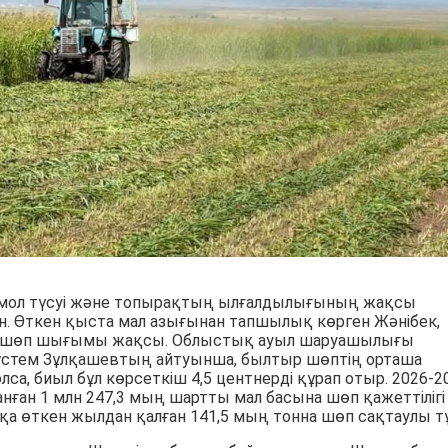
мол түсуі және топырақтың ылғалдылығының жақсы
н. Өткен қыста мал азығынан тапшылық көрген Жәнібек,
да шөп шығымы жақсы. Облыстық ауыл шаруашылығы
стем Зұлқашевтың айтуынша, былтыр шөптің орташа
олса, биыл бұл көрсеткіш 4,5 центнерді құрап отыр. 2026-2
нған 1 млн 247,3 мың шартты мал басына шөп қажеттілігі
қа өткен жылдан қалған 141,5 мың тонна шөп сақтаулы тұ