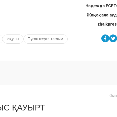
Надежда ЕСЕТ
Жаңақала ау
zhaikpres
оқушы
Туған жерге тағзым
Оқы
С ҚАУЫРТ