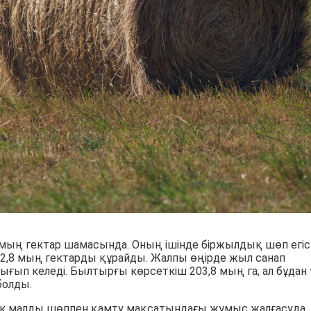
мың гектар шамасында. Оның ішінде біржылдық шөп егіст
2,8 мың гектарды құрайды. Жалпы өңірде жыл санап
ғып келеді. Былтырғы көрсеткіш 203,8 мың га, ал бұдан
болды.
ік малды шөппен қамту мақсатындағы жұмыс жалғасуда.