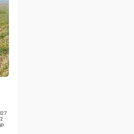
027
 2
р.