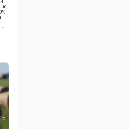
ын
іне
9%-
.
 –