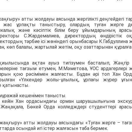
ңғыру» атты жолдауы аясында жергілікті деңгейдегі та
ы жас ұрпақты таныстыру, олардың туған жерге д
хникалық және кәсіптік білім беру ұйымдарының арас
екторы С.Жардемалиев, директордың өндірістік о
ектордың тәрбие ісі жөніндегі орынбасары К.Габдуллина 
ған, көп балалы, жартылай жетім, оқу озаттарынан құралға
ысында ақтан ауыз тигізумен басталып, Жәңгір 
елеріне тағзым етумен, М.Мәметова, ҰОС ардагерлері 
арын қою рәсімімен жалғасты. Бұдан әрі топ Хан Ор
рылған «Үлкендер жолы-ұлылық, ұрпағы жүрер ұғы
е қатынасты.
мұражай кешенімен танысты.
н кейін Хан ордасындағы орман шаруашылығына экску
Жаңақала, Бөкей Орда колледждері студенттері арас
жаңғыру» атты жолдауы аясындағы «Туған жерге – тағ
ттарда осындай игі істер жалғасын таба бермек.