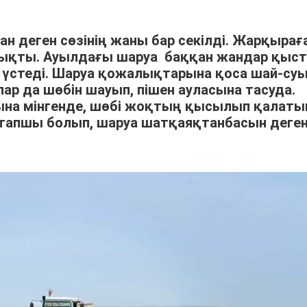
ан деген сөзінің жаны бар секілді. Жарқырағ
шықты. Ауылдағы шаруа баққан жандар қыс
үстеді. Шаруа қожалықтарына қоса шай-су
р да шөбін шауып, пішен ауласына тасуда.
арына мінгенде, шөбі жоқтың қысылып қалат
тапшы болып, шаруа шатқаяқтанбасын деге