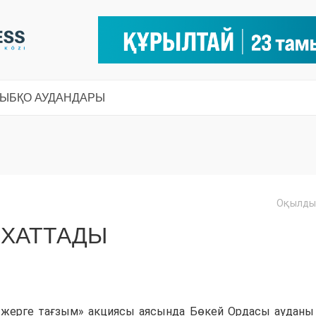
СЫ
БҚО АУДАНДАРЫ
Оқылды:
ЯХАТТАДЫ
жерге тағзым» акциясы аясында Бөкей Ордасы ауданы