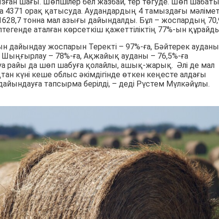
зған шағы. Шөпшілер бел жазбай, тер төгуде. Шөп шабат
а 4371 орақ қатысуда. Аудандардың 4 тамыздағы мәлімет
628,7 тонна мал азығы дайындалды. Бұл – жоспардың 70,
птегенде аталған көрсеткіш қажеттіліктің 77%-ын құрайды
ғын дайындау жоспарын Теректі – 97%-ға, Бәйтерек ауданы
а, Шыңғырлау – 78%-ға, Ақжайық ауданы – 76,5%-ға
 Ауа райы да шөп шабуға қолайлы, ашық-жарық. Әлі де мал
тан күні кеше облыс әкімдігінде өткен кеңесте алдағы
ындауға тапсырма берілді, – деді Рүстем Мүлкәйұлы.