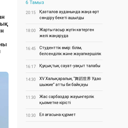
6 Тамыз
Қазталов ауданында жаңа өрт
20:15
ан
сөндіру бекеті ашылды
тық
ын
Жарты ғасыр жүгін көтерген
18:00
желі жаңаруда
ыны
Студенттік өмір: білім,
16:45
н
белсенділік және жауапкершілік
Құқықтық сауат-уақыт талабы
16:17
XV Халықаралық “舞蹈世界 Удао
14:30
шыжие” атты би байқауы
Жас сарбаздар жауынгерлік
11:30
қызметке кірісті
Ел ағасына құрмет
10:30