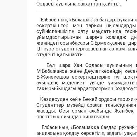
Ордасы ауылына саяхаттап қайтты.
Елбасының «Болашаққа бағдар: рухани жа
ескерткіштер мен тарихи нысандард
сүйініспеншілігін ояту мақсатында те
ұйымдастырылған шараға колледж дир
жөніндегі орынбасары С.Ермекқалиев, дир
І,ІІ курс студенттері арасынан аз қамтыл
студент қатынасты.
Бұл шара Хан Ордасы ауылының қиыл
М.Бабажанов және Дәулеткерейдің кесен
Б.Жәнекешов ескерткіштеріне гүл шоқт
ауылдық мәдениет үйінде ұйымдасты
тақырыбындағы ардагерлермен кездесуг
Кездесуден кейін Бөкей ордасы тарихи-
Студенттер музейді аралап танысқанна
жасады. Осы орман алабында Жәнібек, 
спорттық ойындар ойнатылды.
Елбасының «Болашаққа бағдар: рухани 
акциясына қолдау көрсетіліп, алдағы уақы