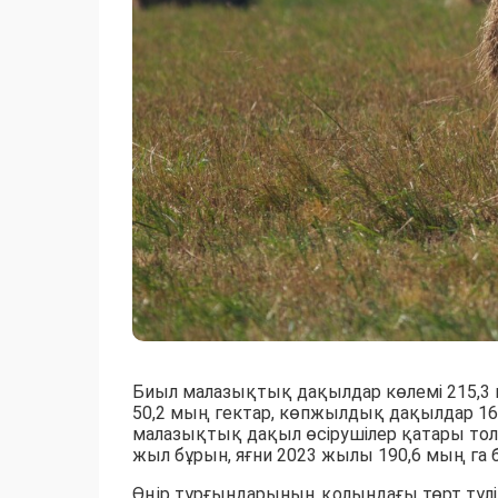
Биыл малазықтық дақылдар көлемі 215,3 
50,2 мың гектар, көпжылдық дақылдар 16
малазықтық дақыл өсірушілер қатары толы
жыл бұрын, яғни 2023 жылы 190,6 мың га 
Өңір тұрғындарының қолындағы төрт түл