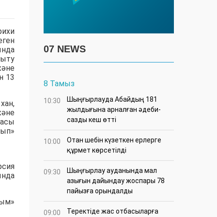
рихи
еген
07 NEWS
ында
қыту
және
н 13
8 Тамыз
Шыңғырлауда Абайдың 181
10:30
хан,
жылдығына арналған әдеби-
және
сазды кеш өтті
дасы
нып»
Отан шебін күзеткен ерлерге
10:00
құрмет көрсетілді
рсия
​Шыңғырлау ауданында мал
09:30
ында
азығын дайындау жоспары 78
пайызға орындалды
зым»
​Теректіде жас отбасыларға
09:00