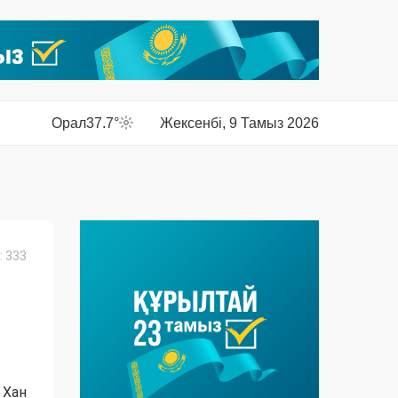
Орал
37.7°
Жексенбі, 9 Тамыз 2026
 333
 Хан