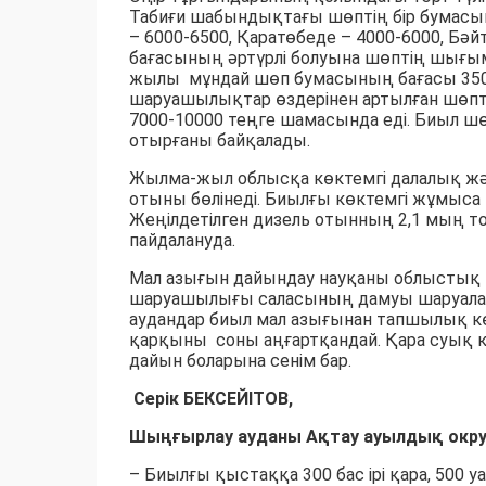
Табиғи шабындықтағы шөптің бір бумасы
– 6000-6500, Қаратөбеде – 4000-6000, Бә
бағасының әртүрлі болуына шөптің шығ
жылы мұндай шөп бумасының бағасы 3500-
шаруашылықтар өздерінен артылған шөпті
7000-10000 теңге шамасында еді. Биыл ш
отырғаны байқалады.
Жылма-жыл облысқа көктемгі далалық жән
отыны бөлінеді. Биылғы көктемгі жұмыса 10
Жеңілдетілген дизель отынның 2,1 мың т
пайдалануда.
Мал азығын дайындау науқаны облыстық 
шаруашылығы саласының дамуы шаруаларды
аудандар биыл мал азығынан тапшылық к
қарқыны соны аңғартқандай. Қара суық 
дайын боларына сенім бар.
Серік БЕКСЕЙІТОВ,
Шыңғырлау ауданы Ақтау ауылдық округ
– Биылғы қыстаққа 300 бас ірі қара, 50