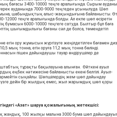
ның бағасы 3400-10000 теңге аралығында. Сырым аудан
йтерек ауданында 7000-9000 теңгеден ұсынылуда. Шөп
ымына, шабындықтың алыс-жақындығына байланысты. Ө
12000 теңге аралығында болды. Ал екпе шөп өсіретін
ң бумасын 6000-10000 теңгеге сатуда. Былтыр бұл баға
өптің шығымдылығы бағаны сәл де болса, төмендетіп
е егін ору жұмысын жүргізуге жеңілдетілген бағамен ди
,5 мың тонна, егін оруға 11,2 мың тонна бөлінді.
оннасын пішен дайындаушы тауар өндірушілер де
штабтың тұрақты бақылауына алынған. Өйткені ауыл
ң еңбек нәтижесіне байланысты екені белгілі. Ауыл-
өрмейтін сыңайлы. Шөпшілердің жем-шөп дайындау
күзге дейін бір жылдық емес, жыл жарымдық шөп қоры
індегі «Азат» шаруа қожалығының жетекшісі:
0 уақ жандық, 100 жылқы малына 3000 бума шөп дайындау