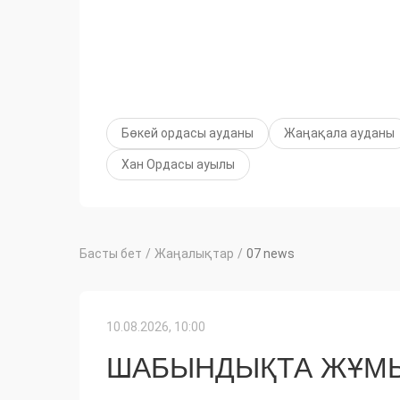
Бөкей ордасы ауданы
Жаңақала ауданы
Хан Ордасы ауылы
Басты бет
/
Жаңалықтар
/
07 news
10.08.2026, 10:00
ШАБЫНДЫҚТА ЖҰМЫ