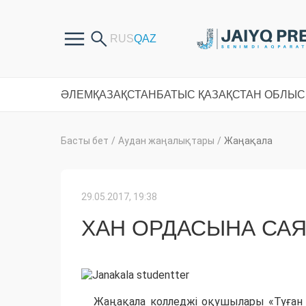
ӘЛЕМ
ҚАЗАҚСТАН
БАТЫС ҚАЗАҚСТАН ОБЛЫ
Басты бет
/
Аудан жаңалықтары
/
Жаңақала
29.05.2017, 19:38
ХАН ОРДАСЫНА СА
Жаңақала колледжі оқушылары «Туған 