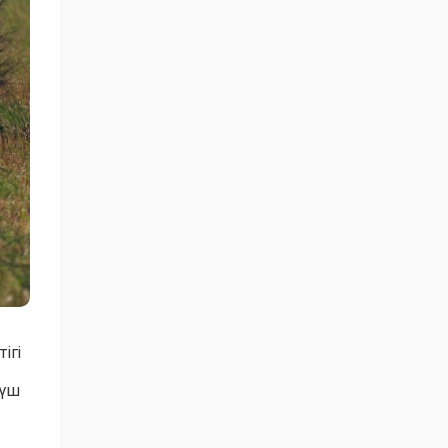
ігі
 үш