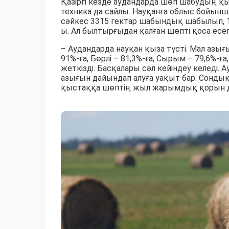
Қазіргі кезде аудандарда шөп шабудың қы
техника да сайлы. Науқанға облыс бойынш
сәйкес 3315 гектар шабындық шабылып, 1
ы. Ал былтырғыдан қалған шөпті қоса есе
– Аудандарда науқан қыза түсті. Мал азы
91%-ға, Бөрлі – 81,3%-ға, Сырым – 79,6%-ғ
жеткізді. Басқалары сәл кейіндеу келеді.
азығын дайындап алуға уақыт бар. Сондық
қыстаққа шөптің жыл жарымдық қорын дай