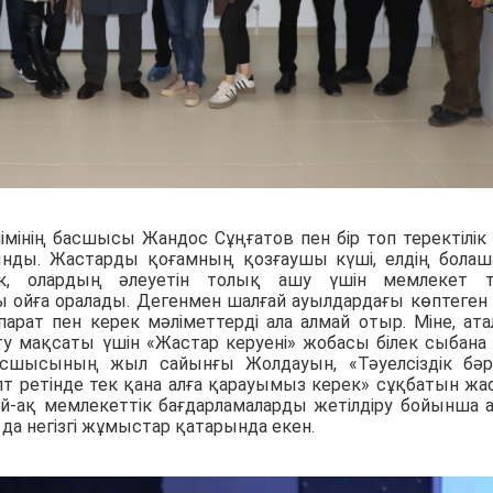
імінің басшысы Жандос Сұңғатов пен бір топ теректілік
нды. Жастарды қоғамның қозғаушы күші, елдің болаш
ек, олардың әлеуетін толық ашу үшін мемлекет т
 ойға оралады. Дегенмен шалғай ауылдардағы көптеген
рат пен керек мәліметтерді ала алмай отыр. Міне, ата
у мақсаты үшін «Жастар керуені» жобасы білек сыбана 
басшысының жыл сайынғы Жолдауын, «Тәуелсіздік бәр
т ретінде тек қана алға қарауымыз керек» сұқбатын жа
ай-ақ мемлекеттік бағдарламаларды жетілдіру бойынша 
а негізгі жұмыстар қатарында екен.