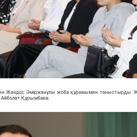
дірген Жандос Әміржанұлы жоба құрамымен таныстырды. 
 Айболат Құрымбаев: