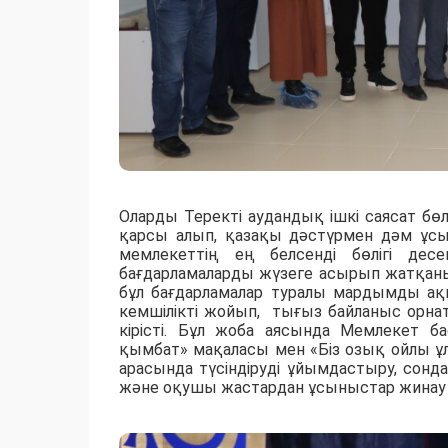
Оларды Теректі аудандық ішкі саясат бөл
қарсы алып, қазақы дәстүрмен дәм ұсы
мемлекеттің ең белсенді бөлігі дес
бағдарламаларды жүзеге асырып жатқаны
бұл бағдарламалар туралы мардымды ақпа
кемшілікті жойып, тығыз байланыс орнат
кірісті. Бұл жоба аясында Мемлекет 
қымбат» мақаласы мен «Біз озық ойлы ұл
арасында түсіндіруді ұйымдастыру, сонд
және оқушы жастардан ұсыныстар жинау д