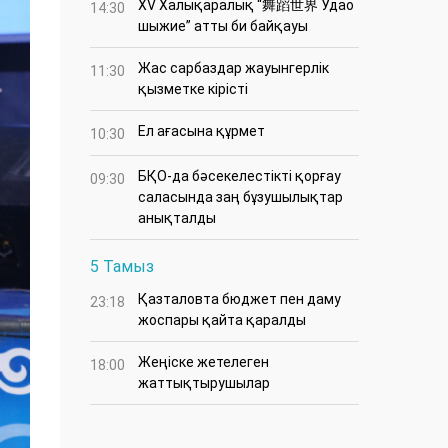
XV Халықаралық “舞蹈世界 Удао
14:30
шыжие” атты би байқауы
Жас сарбаздар жауынгерлік
11:30
қызметке кірісті
Ел ағасына құрмет
10:30
БҚО-да бәсекелестікті қорғау
09:30
саласында заң бұзушылықтар
анықталды
5 Тамыз
Қазталовта бюджет пен даму
23:18
жоспары қайта қаралды
Жеңіске жетелеген
18:00
жаттықтырушылар