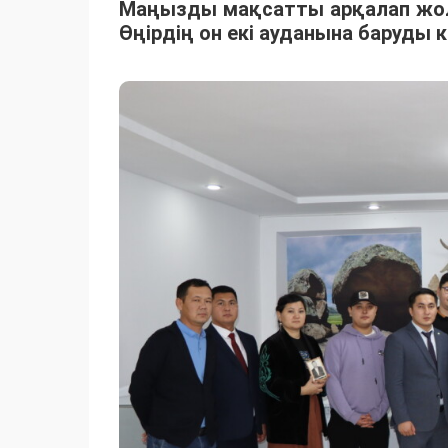
Маңызды мақсатты арқалап жолғ
Өңірдің он екі ауданына баруды 