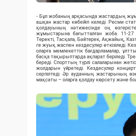
- Бұл жобаның арқасында жастардың жұм
ашқан жастар көбейіп келеді. Ресми ста
қолдауының нәтижесінде оң өзгерісте
жұмыстарына бағытталған жоба. 11-27
Теректі, Тасқала, Бәйтерек, Ақжайық, Ка
ге жуық жаспен кездесулер өткізіледі. К
оларға мемлекеттік бағдарламалар, ұлтт
басқа тақырыптарда ақпарат беріледі. Тр
береді. Спорттың түрлі салаларынан жеті
жолдарын үйретеді. Кездесулер концерт
серпілтеді. Әр ауданның жастарының өзе
мақсаты – оларға қолдау көрсету және бола