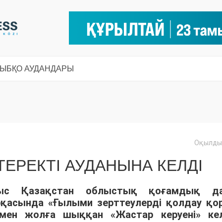
СЫ
БҚО АУДАНДАРЫ
Оқылды:
ТЕРЕКТІ АУДАНЫНА КЕЛДІ
атыс Қазақстан облыстық қоғамдық д
қасында «Ғылыми зерттеулерді қолдау қо
ен жолға шыққан «Жастар керуені» кел