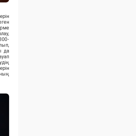
ерін
еген
ірме
лау,
300-
лып,
ы да
ауап
удің
ерін
аның