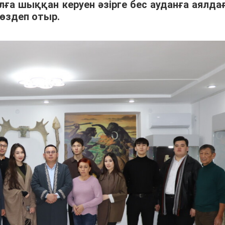
а шыққан керуен әзірге бес ауданға аялдағ
көздеп отыр.