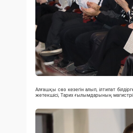
Алғашқы сөз кезегін алып, ілтипат біл
жетекшісі, Тарих ғылымдарының магистрі