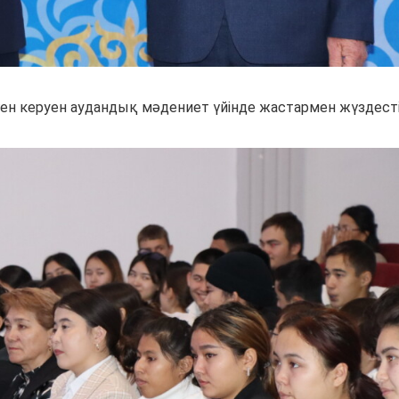
ген керуен аудандық мәдениет үйінде жастармен жүздесті