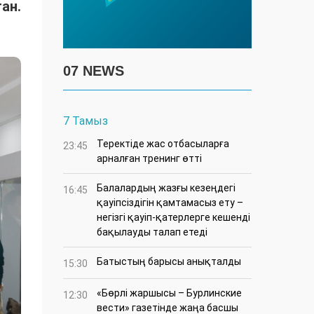
ан.
07 NEWS
7 Тамыз
​Теректіде жас отбасыларға
23:45
арналған тренинг өтті
Балалардың жазғы кезеңдегі
16:45
қауіпсіздігін қамтамасыз ету –
негізгі қауіп-қатерлерге кешенді
бақылауды талап етеді
Батыстың барысы анықталды
15:30
«Бөрлі жаршысы – Бурлинские
12:30
вести» газетінде жаңа басшы