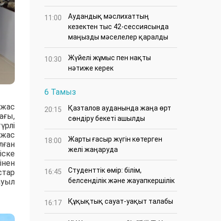
Аудандық мәслихаттың
11:00
кезектен тыс 42-сессиясында
маңызды мәселелер қаралды
Жүйелі жұмыс пен нақты
10:30
нәтиже керек
6 Тамыз
 жас
Қазталов ауданында жаңа өрт
20:15
ағы,
сөндіру бекеті ашылды
үрлі
 жас
Жарты ғасыр жүгін көтерген
18:00
лған
желі жаңаруда
іске
інен
Студенттік өмір: білім,
стар
16:45
белсенділік және жауапкершілік
ауыл
Құқықтық сауат-уақыт талабы
16:17