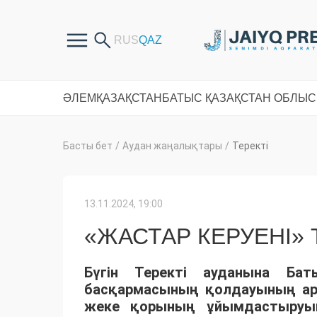
ӘЛЕМ
ҚАЗАҚСТАН
БАТЫС ҚАЗАҚСТАН ОБЛЫ
Басты бет
/
Аудан жаңалықтары
/
Теректі
13.11.2024, 19:00
«ЖАСТАР КЕРУЕНІ» 
Бүгін Теректі ауданына Б
басқармасының қолдауының ар
жеке қорының ұйымдастыруым