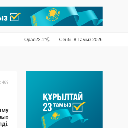
Орал
22.1°
Сенбі, 8 Тамыз 2026
 469
аму
ры»
ді.