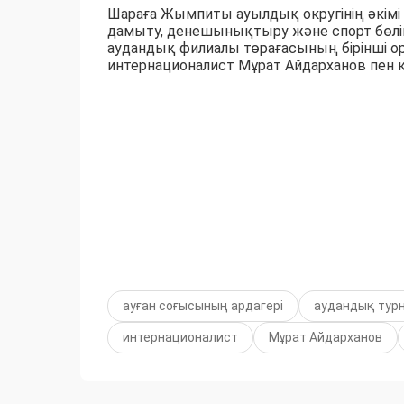
Шараға Жымпиты ауылдық округінің әкімі
дамыту, денешынықтыру және спорт бөлім
аудандық филиалы төрағасының бірінші о
интернационалист Мұрат Айдарханов пен қ
ауған соғысының ардагері
аудандық тур
интернационалист
Мұрат Айдарханов