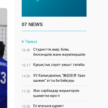
07 NEWS
6 Тамыз
Студенттік өмір: білім,
16:45
белсенділік және жауапкершілік
Құқықтық сауат-уақыт талабы
16:17
XV Халықаралық “舞蹈世界 Удао
14:30
шыжие” атты би байқауы
Жас сарбаздар жауынгерлік
11:30
қызметке кірісті
Ел ағасына құрмет
10:30