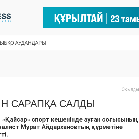
СЫ
БҚО АУДАНДАРЫ
Оқылды:
ІН САРАПҚА САЛДЫ
«Қайсар» спорт кешенінде ауған соғысының
оналист Мұрат Айдархановтың құрметіне
ті.