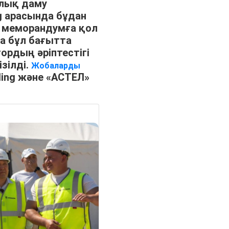
лық даму
ng арасында бұдан
 меморандумға қол
да бұл бағытта
ордың әріптестігі
зілді.
Жобаларды
ding және «АСТЕЛ»