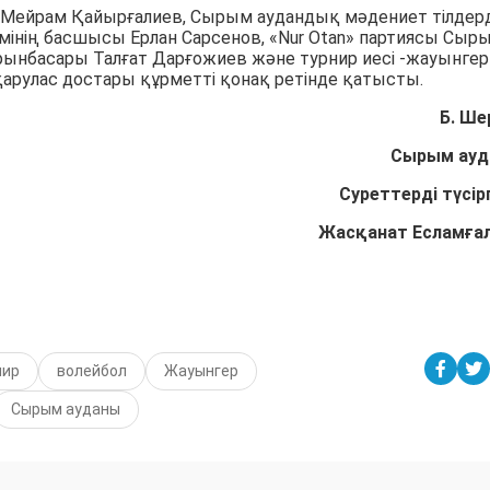
 Мейрам Қайырғалиев, Сырым аудандық мәдениет тілдерд
інің басшысы Ерлан Сарсенов, «Nur Otan» партиясы Сыр
рынбасары Талғат Дарғожиев және турнир иесі -жауынгер
арулас достары құрметті қонақ ретінде қатысты.
Б. Ше
Сырым ауд
Суреттерді түсір
Жасқанат Есламға
нир
волейбол
Жауынгер
Сырым ауданы