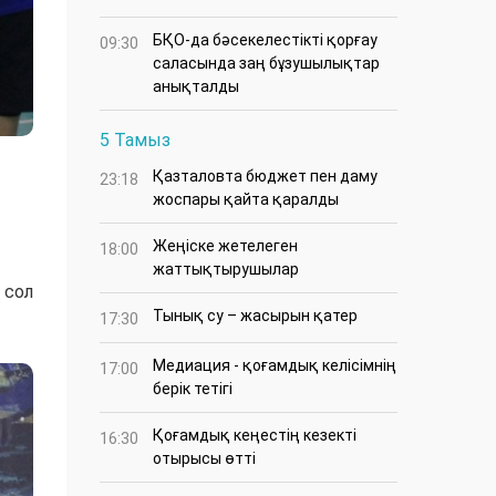
БҚО-да бәсекелестікті қорғау
09:30
саласында заң бұзушылықтар
анықталды
5 Тамыз
Қазталовта бюджет пен даму
23:18
жоспары қайта қаралды
Жеңіске жетелеген
18:00
жаттықтырушылар
 сол
Тынық су – жасырын қатер
17:30
Медиация - қоғамдық келісімнің
17:00
берік тетігі
Қоғамдық кеңестің кезекті
16:30
отырысы өтті