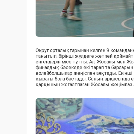
Округ орталықтарынан келген 9 командан
танытып, бірінші жүлдеге жетпей қоймай
енгендерін місе тұтты. Ал, Жосалы мен 
финалдық бәсекеде екі тарап та барлары
волейболшылар жеңіспен аяқтады. Екінші
қырағы бола бастады. Соның арқасында е
қарқынын жоғалтпаған Жосалы жеңімпаз 