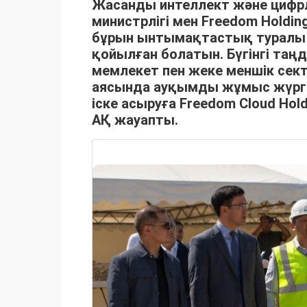
Жасанды интеллект және цифр
министрлігі мен Freedom Holdi
бұрын ынтымақтастық туралы
қойылған болатын. Бүгінгі таң
мемлекет пен жеке меншік сект
аясында ауқымды жұмыс жүргі
іске асыруға Freedom Cloud Hol
АҚ жауапты.