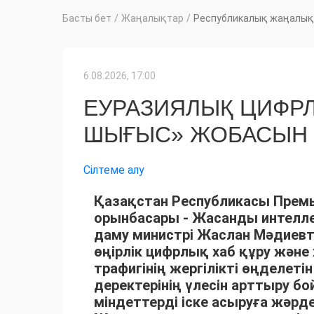
Басты бет
/
Жаңалықтар
/
Республикалық жаңалық
6.08.2026, 17:00
ЕУРАЗИЯЛЫҚ ЦИФРЛЫ
ШЫҒЫС» ЖОБАСЫН І
Сілтеме алу
Қазақстан Республикасы Премь
орынбасары - Жасанды интелл
даму министрі Жаслан Мәдиев
өңірлік цифрлық хаб құру және
трафигінің жергілікті өңделетін
деректерінің үлесін арттыру б
міндеттерді іске асыруға жәр