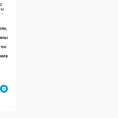
і
ым
 –
рім,
аны
ген:
лиев