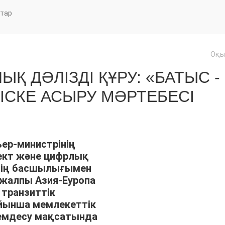
тар
Оқы
Қ ДӘЛІЗДІ ҚҰРУ: «БАТЫС -
СКЕ АСЫРУ МӘРТЕБЕСІ
ер-министрінің
ект және цифрлық
тің басшылығымен
 жалпы Азия-Еуропа
 транзиттік
ойынша мемлекеттік
демдесу мақсатында