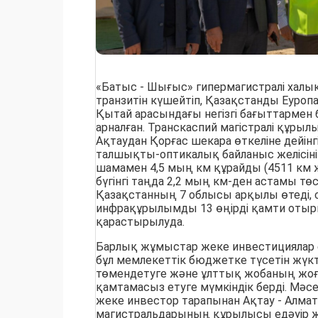
«Батыс - Шығыс» гипермагистралі халы
транзитін күшейтіп, Қазақстанды Еуроп
Қытай арасындағы негізгі бағыттармен
арналған. Транскаспий магістралі құры
Ақтаудан Қорғас шекара өткеліне дейін
талшықты-оптикалық байланыс желісін
шамамен 4,5 мың км құрайды (4511 км 
бүгінгі таңда 2,2 мың км-ден астамы төсе
Қазақстанның 7 облысы арқылы өтеді, 
инфрақұрылымды 13 өңірді қамти отыры
қарастырылуда.
Барлық жұмыстар жеке инвестициялар е
бұл мемлекеттік бюджетке түсетін жүк
төмендетуге және ұлттық жобаның жоға
қамтамасыз етуге мүмкіндік берді. Мәс
жеке инвестор тарапынан Ақтау - Алмат
магистральдарының құрылысы едәуір жел