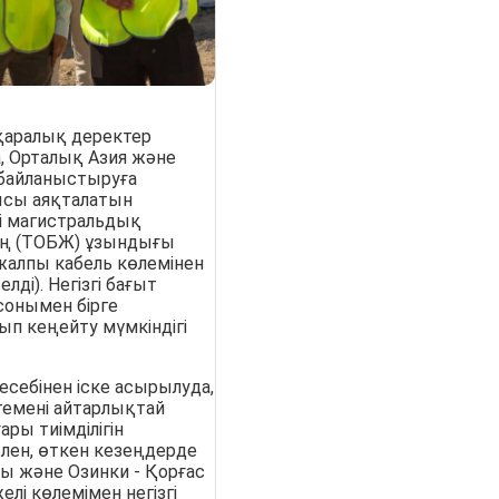
қаралық деректер
а, Орталық Азия және
 байланыстыруға
лысы аяқталатын
гі магистральдық
ің (ТОБЖ) ұзындығы
жалпы кабель көлемінен
лді). Негізгі бағыт
сонымен бірге
п кеңейту мүмкіндігі
себінен іске асырылуда,
темені айтарлықтай
ры тиімділігін
елен, өткен кезеңдерде
ы және Озинки - Қорғас
і көлемімен негізгі