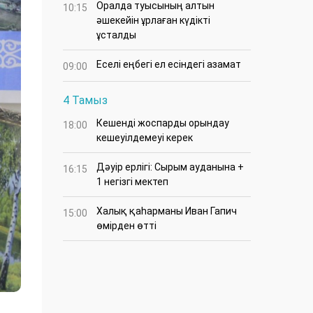
Оралда туысының алтын
10:15
әшекейін ұрлаған күдікті
ұсталды
Еселі еңбегі ел есіндегі азамат
09:00
4 Тамыз
Кешенді жоспарды орындау
18:00
кешеуілдемеуі керек
Дәуір ерлігі: Сырым ауданына +
16:15
1 негізгі мектеп
Халық қаһарманы Иван Гапич
15:00
өмірден өтті