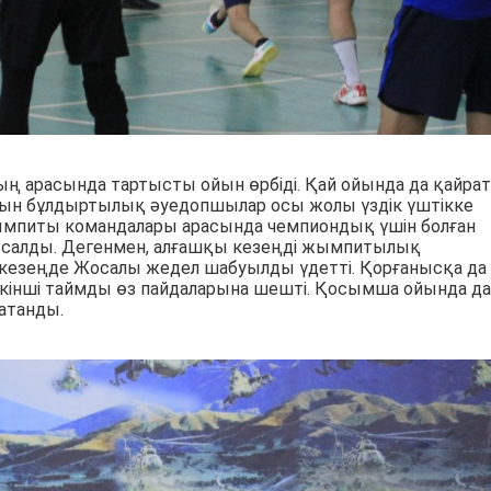
ың арасында тартысты ойын өрбіді. Қай ойында да қайрат
тын бұлдыртылық әуедопшылар осы жолы үздік үштікке
Жымпиты командалары арасында чемпиондық үшін болған
н салды. Дегенмен, алғашқы кезеңді жымпитылық
 кезеңде Жосалы жедел шабуылды үдетті. Қорғанысқа да
кінші таймды өз пайдаларына шешті. Қосымша ойында да
атанды.