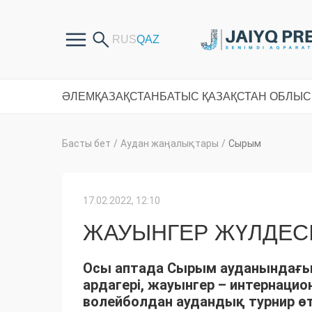
ӘЛЕМ
ҚАЗАҚСТАН
БАТЫС ҚАЗАҚСТАН ОБЛЫ
Басты бет
/
Аудан жаңалықтары
/
Сырым
17.02.2022, 12:10
ЖАУЫНГЕР ЖҮЛДЕС
Осы аптада Сырым ауданындағы 
ардагері, жауынгер – интернаци
волейболдан аудандық турнир өт