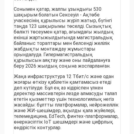
Сонымен қатар, жалпы ұзындығы 530
шақырым болатын Сексеуіл - Ақтөбе
учаскесінің құрылысы жүріп жатыр, бүгінгі
таңда 123 шақырымы төселді. Сызықтық
бөлікті төсеумен қатар, ағымдағы жылдың
екінші жартыжылдығында магистральдық
байланыс тораптары мен белсенді желілік
жабдықты монтаждау жұмыстары
орындалуда. Гипермагистральдың
құрылысын аяқтау және оны пайдалануға
беру 2026 жылдың соңына жоспарланған.
Жаңа инфраструктура 12 Тбит/с және одан
жоғары өткізу қабілетін қамтамасыз етеді
деп күтілуде. Бұл ең аз кідіріспен үлкен
деректер массивтерін лезде алмасуды талап
ететін қызметтер үшін технологиялық негіз
жасайды: бұлтты платформалар, нейрожелілік
және ЖИ-шешімдер, ақылды қала жүйелері,
телемедицина, EdTech, финтех-платформалар,
өнеркәсіптік IoT шешімдері және цифрлық
өндірістік контурлар.