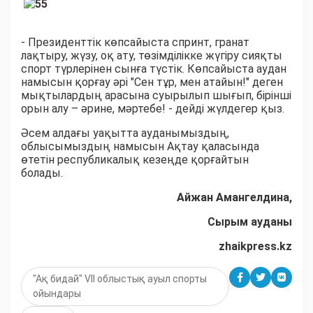
- Президенттік көпсайыста спринт, гранат
лақтыру, жүзу, оқ ату, төзімділікке жүгіру сияқты
спорт түрлерінен сынға түстік. Көпсайыста аудан
намысын қорғау әрі "Сен тұр, мен атайын!" деген
мықтылардың арасына суырылып шығып, бірінші
орын алу – әрине, мәртебе! - дейді жүлдегер қыз.
Әсем алдағы уақытта ауданымыздың,
облысымыздың намысын Ақтау қаласында
өтетін республикалық кезеңде қорғайтын
болады.
Айжан Амангелдина
,
Сырым ауданы
zhaikpress.kz
"Ақ бидай" VII облыстық ауыл спорты
ойындары