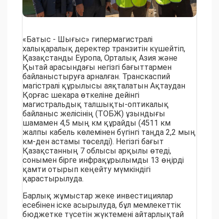
«Батыс - Шығыс» гипермагистралі
халықаралық деректер транзитін күшейтіп,
Қазақстанды Еуропа, Орталық Азия және
Қытай арасындағы негізгі бағыттармен
байланыстыруға арналған. Транскаспий
магістралі құрылысы аяқталатын Ақтаудан
Қорғас шекара өткеліне дейінгі
магистральдық талшықты-оптикалық
байланыс желісінің (ТОБЖ) ұзындығы
шамамен 4,5 мың км құрайды (4511 км
жалпы кабель көлемінен бүгінгі таңда 2,2 мың
км-ден астамы төселді). Негізгі бағыт
Қазақстанның 7 облысы арқылы өтеді,
сонымен бірге инфрақұрылымды 13 өңірді
қамти отырып кеңейту мүмкіндігі
қарастырылуда.
Барлық жұмыстар жеке инвестициялар
есебінен іске асырылуда, бұл мемлекеттік
бюджетке түсетін жүктемені айтарлықтай