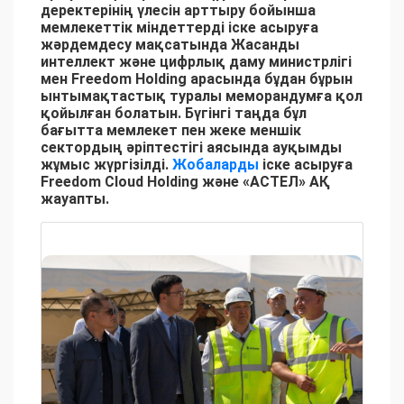
деректерінің үлесін арттыру бойынша
мемлекеттік міндеттерді іске асыруға
жәрдемдесу мақсатында Жасанды
интеллект және цифрлық даму министрлігі
мен Freedom Holding арасында бұдан бұрын
ынтымақтастық туралы меморандумға қол
қойылған болатын. Бүгінгі таңда бұл
бағытта мемлекет пен жеке меншік
сектордың әріптестігі аясында ауқымды
жұмыс жүргізілді.
Жобаларды
іске асыруға
Freedom Cloud Holding және «АСТЕЛ» АҚ
жауапты.