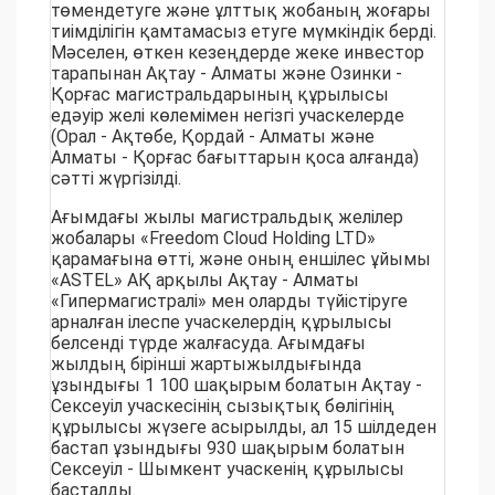
төмендетуге және ұлттық жобаның жоғары
тиімділігін қамтамасыз етуге мүмкіндік берді.
Мәселен, өткен кезеңдерде жеке инвестор
тарапынан Ақтау - Алматы және Озинки -
Қорғас магистральдарының құрылысы
едәуір желі көлемімен негізгі учаскелерде
(Орал - Ақтөбе, Қордай - Алматы және
Алматы - Қорғас бағыттарын қоса алғанда)
сәтті жүргізілді.
Ағымдағы жылы магистральдық желілер
жобалары «Freedom Cloud Holding LTD»
қарамағына өтті, және оның еншілес ұйымы
«ASTEL» АҚ арқылы Ақтау - Алматы
«Гипермагистралі» мен оларды түйістіруге
арналған ілеспе учаскелердің құрылысы
белсенді түрде жалғасуда. Ағымдағы
жылдың бірінші жартыжылдығында
ұзындығы 1 100 шақырым болатын Ақтау -
Сексеуіл учаскесінің сызықтық бөлігінің
құрылысы жүзеге асырылды, ал 15 шілдеден
бастап ұзындығы 930 шақырым болатын
Сексеуіл - Шымкент учаскенің құрылысы
басталды.