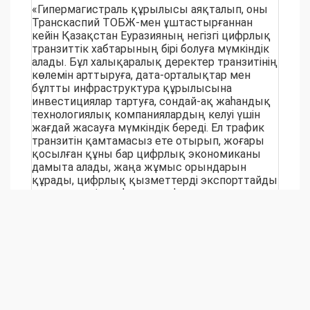
«Гипермагистраль құрылысы аяқталып, оны
Транскаспий ТОБЖ-мен ұштастырғаннан
кейін Қазақстан Еуразияның негізгі цифрлық
транзиттік хабтарының бірі болуға мүмкіндік
алады. Бұл халықаралық деректер транзитінің
көлемін арттыруға, дата-орталықтар мен
бұлтты инфраструктура құрылысына
инвестициялар тартуға, сондай-ақ жаһандық
технологиялық компаниялардың келуі үшін
жағдай жасауға мүмкіндік береді. Ел трафик
транзитін қамтамасыз ете отырып, жоғары
қосылған құны бар цифрлық экономиканы
дамыта алады, жаңа жұмыс орындарын
құрады, цифрлық қызметтерді экспорттайды
және әлемдік цифрлық инфраструктура
нарығындағы өз позицияларын нығайтады», -
деп атап өтті Премьер-министрдің
орынбасары - Жасанды интеллект және
цифрлық даму министрі
Жаслан Мәдиев.
«Батыс - Шығыс» гипермагистралі
халықаралық және өңіраралық деректер
транспорты үшін магистральдық цифрлық
дәлізді қалыптастырса, «3000-нан астам елді