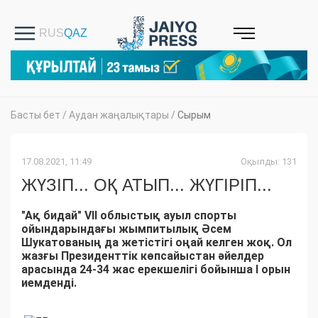
Басты бет
/
Аудан жаңалықтары
/
Сырым
17.08.2021, 11:49
Оқылды: 131
ЖҮЗІП... ОҚ АТЫП... ЖҮГІРІП...
"Ақ бидай" VII облыстық ауыл спорты
ойындарындағы жымпитылық Әсем
Шукатованың да жетістігі оңай келген жоқ. Ол
жазғы Президенттік көпсайыстан әйелдер
арасында 24-34 жас ерекшелігі бойынша І орын
иемденді.