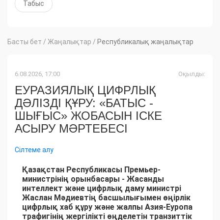
Табыс
Басты бет
/
Жаңалықтар
/
Республикалық жаңалықтар
6.08.2026, 17:00
Оқылды:
ЕУРАЗИЯЛЫҚ ЦИФРЛЫҚ
ДӘЛІЗДІ ҚҰРУ: «БАТЫС -
ШЫҒЫС» ЖОБАСЫН ІСКЕ
АСЫРУ МӘРТЕБЕСІ
Сілтеме алу
Қазақстан Республикасы Премьер-
министрінің орынбасары - Жасанды
интеллект және цифрлық даму министрі
Жаслан Мәдиевтің басшылығымен өңірлік
цифрлық хаб құру және жалпы Азия-Еуропа
трафигінің жергілікті өңделетін транзиттік