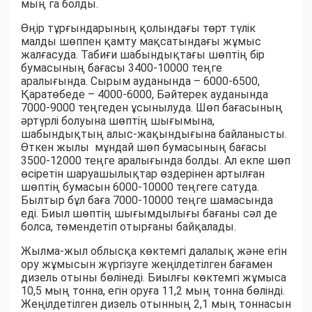
мың га болды.
Өңір тұрғындарының қолындағы төрт түлік
малды шөппен қамту мақсатындағы жұмыс
жалғасуда. Табиғи шабындықтағы шөптің бір
бумасының бағасы 3400-10000 теңге
аралығында. Сырым ауданында – 6000-6500,
Қаратөбеде – 4000-6000, Бәйтерек ауданында
7000-9000 теңгеден ұсынылуда. Шөп бағасының
әртүрлі болуына шөптің шығымына,
шабындықтың алыс-жақындығына байланысты.
Өткен жылы мұндай шөп бумасының бағасы
3500-12000 теңге аралығында болды. Ал екпе шөп
өсіретін шаруашылықтар өздерінен артылған
шөптің бумасын 6000-10000 теңгеге сатуда.
Былтыр бұл баға 7000-10000 теңге шамасында
еді. Биыл шөптің шығымдылығы бағаны сәл де
болса, төмендетіп отырғаны байқалады.
Жылма-жыл облысқа көктемгі далалық және егін
ору жұмысын жүргізуге жеңілдетілген бағамен
дизель отыны бөлінеді. Биылғы көктемгі жұмыса
10,5 мың тонна, егін оруға 11,2 мың тонна бөлінді.
Жеңілдетілген дизель отынның 2,1 мың тоннасын