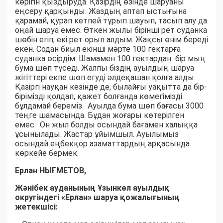
көрігін қыздыруда. Қазірдің өзінде шаруаны
еңсеру қарқынды. Жаздың аптап ыстығына
қарамай, қурап кетпей тұрып шауып, тасып алу да
оңай шаруа емес. Өткен жылы бірінші рет суданка
шөбін егіп, екі рет орып алдым. Жақсы өнім береді
екен. Содан биыл екінші мәрте 100 гектарға
суданка өсірдім. Шамамен 100 гектардан бір мың
бума шөп түседі. Жалпы біздің ауылдың шаруа
жігіттері екпе шөп егуді әлдеқашан қолға алды.
Қазіргі науқан кезінде де, былайғы уақытта да бір-
бірімізді қолдап, қажет болғанда көмегімізді
бұлдамай береміз. Ауылда бума шөп бағасы 3000
теңге шамасында. Бұдан жоғары көтерілген
емес. Он жыл болды осындай бағамен халыққа
ұсынылады. Жастар ұйымшыл. Ауылымыз
осындай еңбекқор азаматтардың арқасында
көркейе бермек.
Ерлан НЫҒМЕТОВ,
Жәнібек ауданының Ұзынкөл ауылдық
округіндегі «Ерлан» шаруа қожалығының
жетекшісі: