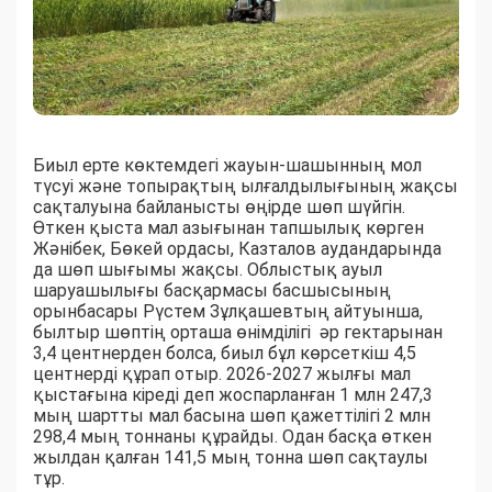
Биыл ерте көктемдегі жауын-шашынның мол
түсуі және топырақтың ылғалдылығының жақсы
сақталуына байланысты өңірде шөп шүйгін.
Өткен қыста мал азығынан тапшылық көрген
Жәнібек, Бөкей ордасы, Казталов аудандарында
да шөп шығымы жақсы. Облыстық ауыл
шаруашылығы басқармасы басшысының
орынбасары Рүстем Зұлқашевтың айтуынша,
былтыр шөптің орташа өнімділігі әр гектарынан
3,4 центнерден болса, биыл бұл көрсеткіш 4,5
центнерді құрап отыр. 2026-2027 жылғы мал
қыстағына кіреді деп жоспарланған 1 млн 247,3
мың шартты мал басына шөп қажеттілігі 2 млн
298,4 мың тоннаны құрайды. Одан басқа өткен
жылдан қалған 141,5 мың тонна шөп сақтаулы
тұр.