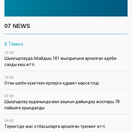
07 NEWS
8 Тамыз
10:30
Шыңғырлауда Абайдың 181 жылдығына арналған әдеби-
сазды кеш өтті
10:00
Отан шебін күзеткен ерлерге құрмет көрсетілді
09:30
​Шыңғырлау ауданында мал азығын дайындау жоспары 78
пайызға орындалды
09:00
​Теректіде жас отбасыларға арналған тренинг өтті