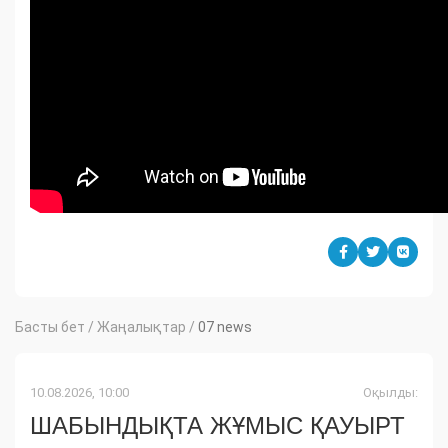
Басты бет
/
Жаңалықтар
/
07 news
10.08.2026, 10:00
Оқылды:
ШАБЫНДЫҚТА ЖҰМЫС ҚАУЫРТ