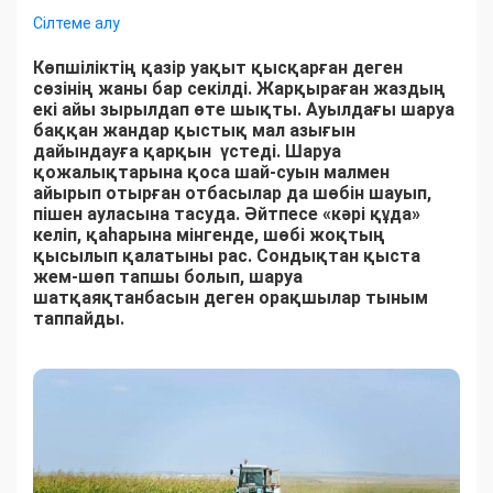
Сілтеме алу
Көпшіліктің қазір уақыт қысқарған деген
сөзінің жаны бар секілді. Жарқыраған жаздың
екі айы зырылдап өте шықты. Ауылдағы шаруа
баққан жандар қыстық мал азығын
дайындауға қарқын үстеді. Шаруа
қожалықтарына қоса шай-суын малмен
айырып отырған отбасылар да шөбін шауып,
пішен ауласына тасуда. Әйтпесе «кәрі құда»
келіп, қаһарына мінгенде, шөбі жоқтың
қысылып қалатыны рас. Сондықтан қыста
жем-шөп тапшы болып, шаруа
шатқаяқтанбасын деген орақшылар тыным
таппайды.