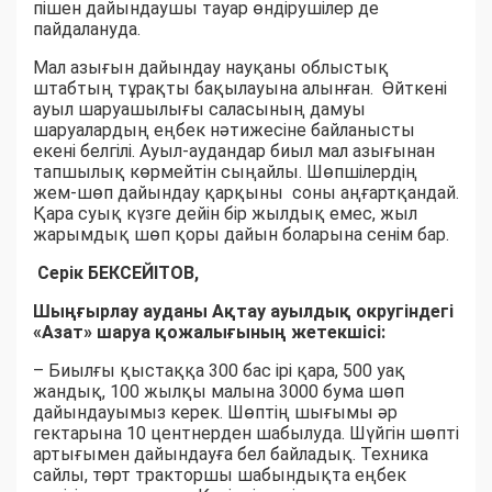
пішен дайындаушы тауар өндірушілер де
пайдалануда.
Мал азығын дайындау науқаны облыстық
штабтың тұрақты бақылауына алынған. Өйткені
ауыл шаруашылығы саласының дамуы
шаруалардың еңбек нәтижесіне байланысты
екені белгілі. Ауыл-аудандар биыл мал азығынан
тапшылық көрмейтін сыңайлы. Шөпшілердің
жем-шөп дайындау қарқыны соны аңғартқандай.
Қара суық күзге дейін бір жылдық емес, жыл
жарымдық шөп қоры дайын боларына сенім бар.
Серік БЕКСЕЙІТОВ,
Шыңғырлау ауданы Ақтау ауылдық округіндегі
«Азат» шаруа қожалығының жетекшісі:
– Биылғы қыстаққа 300 бас ірі қара, 500 уақ
жандық, 100 жылқы малына 3000 бума шөп
дайындауымыз керек. Шөптің шығымы әр
гектарына 10 центнерден шабылуда. Шүйгін шөпті
артығымен дайындауға бел байладық. Техника
сайлы, төрт тракторшы шабындықта еңбек