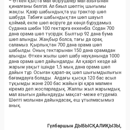
– Өткен қыста мал өсірушілер мал азығынан
қиналғаны белгілі. Ал биыл шөптің шығымы
жақсы. Қазір шабындықта үш трактор шөп
шабуда. Табиғи шабындықтан шөп шауып
қоймай, екпе шөп өсіруге де көңіл бұрудамыз.
Суданка шөбін 100 гектарға еккенбіз. Содан 700
дана орама шөп түсірдік. Былтыр 92 дана бума
шөп алынды. Жаңбыр болса, тағы да орақ
саламыз. Қырлықтан 700 дана орама шөп
шабылды. Оның гектарынан 150 дана орамадан
алынды. Өткен жылы шөп шабу науқанында 1000
дана орама шөп дайындалды. Ал қазіргі кезде ай
жарым уақыт ішінде 1,5 мың дана орама шөп
дайын тұр. Осыған қарап-ақ шөп шығымдылығын
бағамдауға болады. Алдағы қысқа 120 бас асыл
тұқымды және 200 бас жайын ірі қара малмен
кіреміз деп жоспарладық. Жалпы жыл жарымдық
мал азығын дайындауды мақсат-меже етудеміз.
Шөпті молынан дайындасақ, еш ұтылмасымыз
анық.
Гүлбаршын ДЫБЫСҚАЛИҚЫЗЫ,