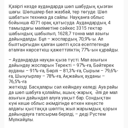
Қазіргі кезде аудандарда шөп шабудың қызған
шағы. Шөпшілер бел жазбай, тер төгуде. Шөп
шабатын техника да сайлы. Науқанға облыс
бойынша 4371 орақ қатысуда. Аудандардың 4
тамыздағы мәліметіне сәйкес 3315 гектар
шабындық шабылып, 1628,7 тонна мал азығы
дайындалды. Бұл – жоспардың 70,9%-ы. Ал
былтырғыдан қалған шөпті қоса есептегенде
аталған көрсеткіш қажеттіліктің 77%-ын құрайды.
– Аудандарда науқан қыза түсті. Мал азығын
дайындау жоспарын Теректі – 97%-ға, Бәйтерек
ауданы – 91%-ға, Бөрлі – 81,3%-ға, Сырым – 79,6%-
ға, Шыңғырлау – 78%-ға, Ақжайық ауданы –
76,5%-ға
жеткізді. Басқалары сәл кейіндеу келеді. Ауа райы
да шөп шабуға қолайлы, ашық-жарық. Әлі де мал
азығын дайындап алуға уақыт бар. Сондықтан
күні кеше облыс әкімдігінде өткен кеңесте
алдағы қыстаққа шөптің жыл жарымдық қорын
дайындауға тапсырма берілді, – деді Рүстем
Мүлкәйұлы.