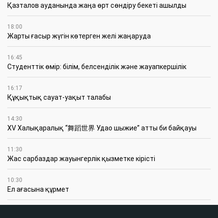
Қазталов ауданында жаңа өрт сөндіру бекеті ашылды
18:00
Жарты ғасыр жүгін көтерген желі жаңаруда
16:45
Студенттік өмір: білім, белсенділік және жауапкершілік
16:17
Құқықтық сауат-уақыт талабы
14:30
XV Халықаралық “舞蹈世界 Удао шыжие” атты би байқауы
11:30
Жас сарбаздар жауынгерлік қызметке кірісті
10:30
Ел ағасына құрмет