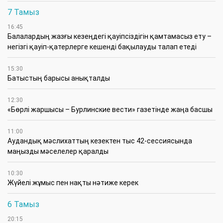
7 Тамыз
16:45
Балалардың жазғы кезеңдегі қауіпсіздігін қамтамасыз ету –
негізгі қауіп-қатерлерге кешенді бақылауды талап етеді
15:30
Батыстың барысы анықталды
12:30
«Бөрлі жаршысы – Бурлинские вести» газетінде жаңа басшы
11:00
Аудандық мәслихаттың кезектен тыс 42-сессиясында
маңызды мәселелер қаралды
10:30
Жүйелі жұмыс пен нақты нәтиже керек
6 Тамыз
20:15