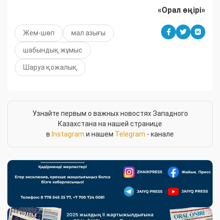
«Орал өңірі»
Жем-шөп
мал азығы
шабындық жұмыс
Шаруа қожалық
Узнайте первым о важных новостях Западного
Казахстана на нашей странице
в
Instagram
и нашем
Telegram
- канале