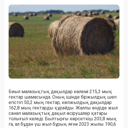
Биыл малазықтық дақылдар көлемі 215,3 мың
гектар шамасында. Оның ішінде біржылдық шөп
егістігі 50,2 мың гектар, көпжылдық дақылдар
162,8 мың гектарды құрайды. Жалпы өңірде жыл
санап малазықтық дақыл өсірушілер қатары
толығып келеді. Былтырғы көрсеткіш 203,8 мың
га, ал бұдан үш жыл бұрын, яғни 2023 жылы 190,6