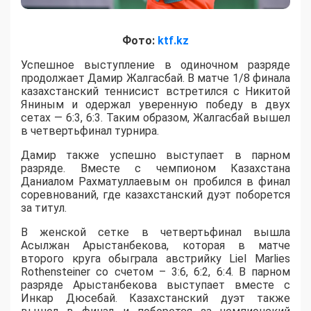
Фото:
ktf.kz
Успешное выступление в одиночном разряде
продолжает Дамир Жалгасбай. В матче 1/8 финала
казахстанский теннисист встретился с Никитой
Яниным и одержал уверенную победу в двух
сетах — 6:3, 6:3. Таким образом, Жалгасбай вышел
в четвертьфинал турнира.
Дамир также успешно выступает в парном
разряде. Вместе с чемпионом Казахстана
Даниалом Рахматуллаевым он пробился в финал
соревнований, где казахстанский дуэт поборется
за титул.
В женской сетке в четвертьфинал вышла
Асылжан Арыстанбекова, которая в матче
второго круга обыграла австрийку Liel Marlies
Rothensteiner со счетом – 3:6, 6:2, 6:4. В парном
разряде Арыстанбекова выступает вместе с
Инкар Дюсебай. Казахстанский дуэт также