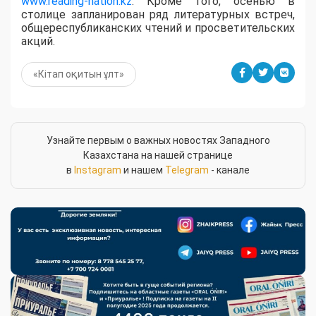
www.reading-nation.kz
. Кроме того, осенью в
столице запланирован ряд литературных встреч,
общереспубликанских чтений и просветительских
акций.
«Кітап оқитын ұлт»
Узнайте первым о важных новостях Западного
Казахстана на нашей странице
в
Instagram
и нашем
Telegram
- канале