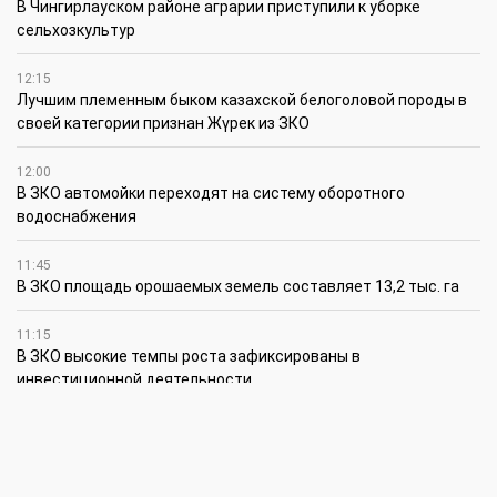
В Чингирлауском районе аграрии приступили к уборке
сельхозкультур
12:15
Лучшим племенным быком казахской белоголовой породы в
своей категории признан Жүрек из ЗКО
12:00
В ЗКО автомойки переходят на систему оборотного
водоснабжения
11:45
В ЗКО площадь орошаемых земель составляет 13,2 тыс. га
11:15
В ЗКО высокие темпы роста зафиксированы в
инвестиционной деятельности
10:30
По итогам первого полугодия предприятия ЗКО произвели
продукции на 166,6 млрд теңге