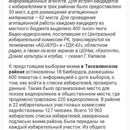
информационных агентств. Для встреч кандидатов
с избирателями в трех районах было предоставлено
50 мест, а для размещения агитационных
материалов – 62 места. Для проведения
агитационной работы каждому кандидату из
местного бюджета выделено 400 тысяч тенге.
Видео-аудиоролики, поступившие от Центральной
избирательной комиссии РК, транслируются на
телеканалах «AQJAIYQ» и «ТДК-42», областном
радио, а также на всех экранах в ЦОНах, «Казпочте»,
Домах культуры и клубах, – сказал Г. Капаков.
К предстоящим выборам акима
в Таскалинском
районе
установлены 18 билбордов, развешаны
600 плакатов с информацией о дате выборов, о
том, как войти в списки избирателей, проверить
данные. Также было организовано место для
показа видеороликов в общественном месте, где
продемонстрировано 220 видеороликов. В районе
в 22 избирательных участковых комиссиях
задействованы 127 человек. Всего 10 963
избирателя, списки избирателей, заверенные
подписью акима района, были переданы на
каждый избирательный участок. Из общего