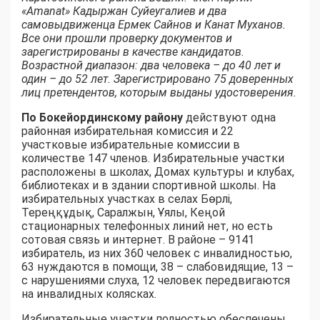
«Amanat» Кадыржан Суйеугалиев и два
самовыдвиженца Ермек Сайнов и Канат Муханов.
Все они прошли проверку документов и
зарегистрированы в качестве кандидатов.
Возрастной диапазон: два человека – до 40 лет и
один – до 52 лет. Зарегистрировано 75 доверенных
лиц претендентов, которым выданы удостоверения.
По Бокейординскому району
действуют одна
районная избирательная комиссия и 22
участковые избирательные комиссии в
количестве 147 членов. Избирательные участки
расположены в школах, Домах культуры и клубах,
библиотеках и в здании спортивной школы. На
избирательных участках в селах Бөрлі,
Тереңқұдық, Саралжын, Ұялы, Кеңой
стационарных телефонных линий нет, но есть
сотовая связь и интернет. В районе – 9141
избиратель, из них 360 человек с инвалидностью,
63 нуждаются в помощи, 38 – слабовидящие, 13 –
с нарушениями слуха, 12 человек передвигаются
на инвалидных колясках.
Избирательные участки полностью обеспечены