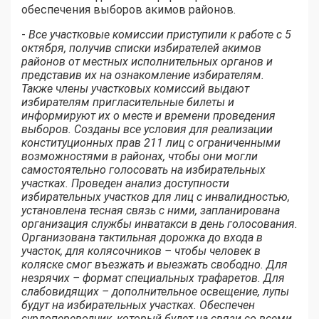
обеспечения выборов акимов районов.
-
Все участковые комиссии приступили к работе с 5
октября, получив списки избирателей акимов
районов от местных исполнительных органов и
представив их на ознакомление избирателям.
Также члены участковых комиссий выдают
избирателям пригласительные билеты и
информируют их о месте и времени проведения
выборов. Созданы все условия для реализации
конституционных прав 211 лиц с ограниченными
возможностями в районах, чтобы они могли
самостоятельно голосовать на избирательных
участках. Проведен анализ доступности
избирательных участков для лиц с инвалидностью,
установлена тесная связь с ними, запланирована
организация службы инватакси в день голосования.
Организована тактильная дорожка до входа в
участок, для колясочников – чтобы человек в
коляске смог въезжать и выезжать свободно. Для
незрячих – формат специальных трафаретов. Для
слабовидящих – дополнительное освещение, лупы
будут на избирательных участках. Обеспечен
сурдопереводчик, который будет на связи со всеми