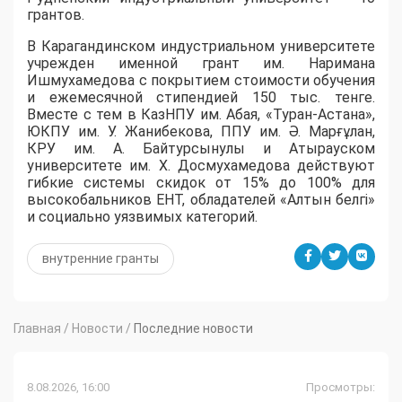
грантов.
​В Карагандинском индустриальном университете
учрежден именной грант им. Наримана
Ишмухамедова с покрытием стоимости обучения
и ежемесячной стипендией 150 тыс. тенге.
Вместе с тем в КазНПУ им. Абая, «Туран-Астана»,
ЮКПУ им. У. Жанибекова, ППУ им. Ә. Марғұлан,
КРУ им. А. Байтурсынулы и Атырауском
университете им. Х. Досмухамедова действуют
гибкие системы скидок от 15% до 100% для
высокобальников ЕНТ, обладателей «Алтын белгі»
и социально уязвимых категорий.
внутренние гранты
Главная
/
Новости
/
Последние новости
8.08.2026, 16:00
Просмотры: