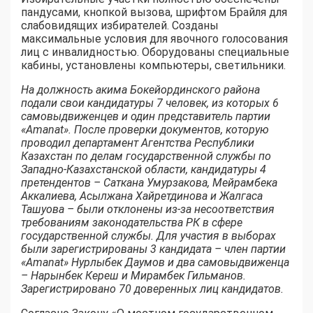
пандусами, кнопкой вызова, шрифтом Брайля для
слабовидящих избирателей. Созданы
максимальные условия для явочного голосования
лиц с инвалидностью. Оборудованы специальные
кабины, установлены компьютеры, светильники.
На должность акима Бокейординского района
подали свои кандидатуры 7 человек, из которых 6
самовыдвиженцев и один представитель партии
«Amanat». После проверки документов, которую
проводил департамент Агентства Республики
Казахстан по делам государственной службы по
Западно-Казахстанской области, кандидатуры 4
претендентов – Саткана Умурзакова, Мейрамбека
Аккалиева, Асылжана Хайретдинова и Жалгаса
Ташуова – были отклонены из-за несоответствия
требованиям законодательства РК в сфере
государственной службы. Для участия в выборах
были зарегистрированы 3 кандидата – член партии
«Amanat» Нурлыбек Даумов и два самовыдвиженца
– Нарынбек Кереш и Мирамбек Гильманов.
Зарегистрировано 70 доверенных лиц кандидатов.