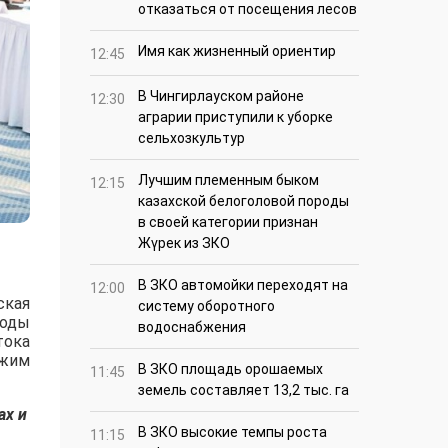
отказаться от посещения лесов
Имя как жизненный ориентир
12:45
В Чингирлауском районе
12:30
аграрии приступили к уборке
сельхозкультур
Лучшим племенным быком
12:15
казахской белоголовой породы
в своей категории признан
Жүрек из ЗКО
В ЗКО автомойки переходят на
12:00
ская
систему оборотного
годы
водоснабжения
тока
ежим
В ЗКО площадь орошаемых
11:45
земель составляет 13,2 тыс. га
ах и
В ЗКО высокие темпы роста
11:15