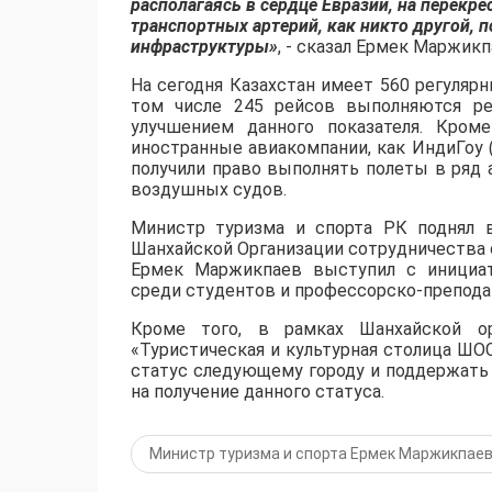
располагаясь в сердце Евразии, на перекр
транспортных артерий, как никто другой,
инфраструктуры»
, - сказал Ермек Маржикп
На сегодня Казахстан имеет 560 регуляр
том числе 245 рейсов выполняются ре
улучшением данного показателя. Кроме
иностранные авиакомпании, как ИндиГоу (In
получили право выполнять полеты в ряд 
воздушных судов.
Министр туризма и спорта РК поднял в
Шанхайской Организации сотрудничества о
Ермек Маржикпаев выступил с инициат
среди студентов и профессорско-препода
Кроме того, в рамках Шанхайской ор
«Туристическая и культурная столица ШО
статус следующему городу и поддержать
на получение данного статуса.
Министр туризма и спорта Ермек Маржикпае