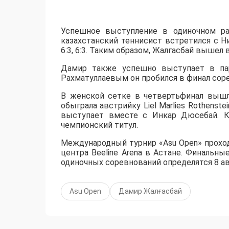
Успешное выступление в одиночном ра
казахстанский теннисист встретился с 
6:3, 6:3. Таким образом, Жалгасбай вышел 
Дамир также успешно выступает в пар
Рахматуллаевым он пробился в финал сорев
В женской сетке в четвертьфинал вышл
обыграла австрийку Liel Marlies Rothenste
выступает вместе с Инкар Дюсебай. К
чемпионский титул.
Международный турнир «Asu Open» прохо
центра Beeline Arena в Астане. Финальны
одиночных соревнований определятся 8 ав
Asu Open
Дамир Жалғасбай