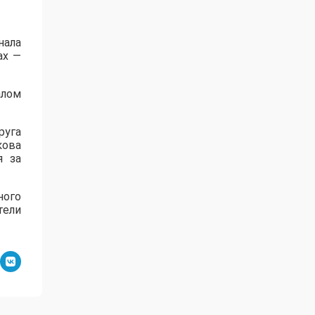
нала
ах —
алом
руга
кова
я за
ного
тели