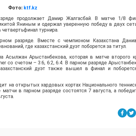
Фото:
ktf.kz
зряде продолжает Дамир Жалгасбай. В матче 1/8 фи
Никитой Яниным и одержал уверенную победу в двух сет
в четвертьфинал турнира.
ном разряде. Вместе с чемпионом Казахстана Дани
нований, где казахстанский дуэт поборется за титул.
а Асылжан Арыстанбекова, которая в матче второго к
iner со счетом – 3:6, 6:2, 6:4. В парном разряде Арыстанбе
азахстанский дуэт также вышел в финал и поборетс
дит на открытых хардовых кортах Национального теннис
е матчи в парном разряде состоятся 7 августа, а победи
густа.