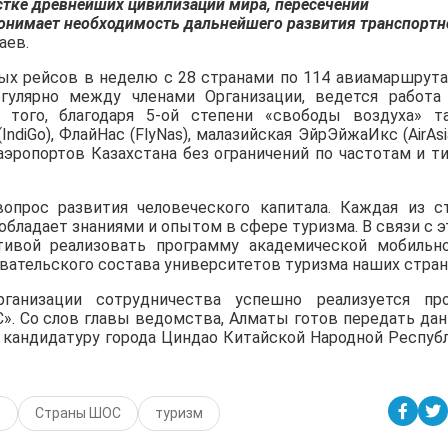
естке древнейших цивилизаций мира, пересечении
 понимает необходимость дальнейшего развития транспортн
аев.
ных рейсов в неделю с 28 странами по 114 авиамаршрута
гулярно между членами Организации, ведется работа
 того, благодаря 5-ой степени «свободы воздуха» т
diGo), ФлайНас (FlyNas), малазийская ЭйрЭйжаИкс (AirAsia
аэропортов Казахстана без ограничений по частотам и т
опрос развития человеческого капитала. Каждая из с
бладает знаниями и опытом в сфере туризма. В связи с э
ивой реализовать программу академической мобильн
вательского состава университетов туризма наших стран
ганизации сотрудничества успешно реализуется пр
С». Со слов главы ведомства, Алматы готов передать да
 кандидатуру города Циндао Китайской Народной Респуб
в
Страны ШОС
туризм