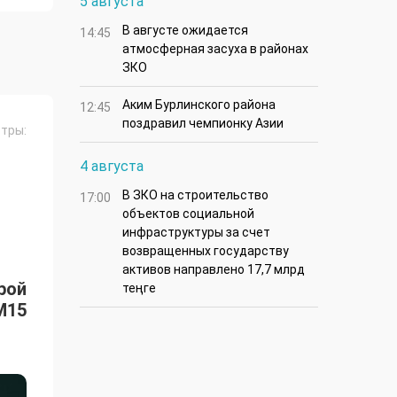
5 августа
В августе ожидается
14:45
атмосферная засуха в районах
ЗКО
Аким Бурлинского района
12:45
поздравил чемпионку Азии
тры:
4 августа
В ЗКО на строительство
17:00
объектов социальной
инфраструктуры за счет
возвращенных государству
активов направлено 17,7 млрд
рой
теңге
M15