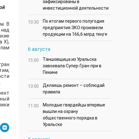
зафиксированы в
ой
инвестиционной деятельности
По итогам первого полугодия
10:30
м. В
предприятия ЗКО произвели
 над
продукции на 166,6 млрд теңге
акие
 X),
ипам
6 августа
Таншовщица из Уральска
15:00
тран
завоевала Супер-Гран-при в
тим,
Пекине
ости
.
Делаешь ремонт – соблюдай
13:00
правила
оект
нный
лики
Молодые гвардейцы впервые
11:00
вышли на охрану
общественного порядка в
Уральске