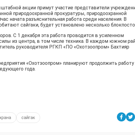
сштабной акции примут участие представители учрежден
анной природоохранной прокуратуры, природоохранной
час начата разъяснительная работа среди населения. В
обитают сайгаки, будет установлено несколько блокпосто
ров. С 1 декабря эта работа проводится в усиленном
илы из центра, в том числе техника. В каждом южном ра
ститель руководителя РГКП «ПО «Охотзоопром» Бахтияр
 предприятия «Охотзоопром» планируют продолжить работу
едующего года.
храна
сайгак