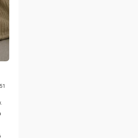
251
.
а
6