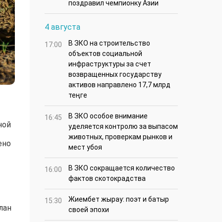
поздравил чемпионку Азии
4 августа
В ЗКО на строительство
17:00
объектов социальной
инфраструктуры за счет
возвращенных государству
активов направлено 17,7 млрд
теңге
В ЗКО особое внимание
16:45
ной
уделяется контролю за выпасом
животных, проверкам рынков и
ено
мест убоя
В ЗКО сокращается количество
16:00
фактов скотокрадства
Жиембет жырау: поэт и батыр
15:30
лан
своей эпохи