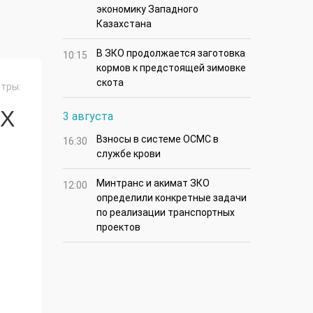
экономику Западного
Казахстана
В ЗКО продолжается заготовка
10:15
кормов к предстоящей зимовке
скота
тры:
ЫХ
3 августа
Взносы в системе ОСМС в
16:30
службе крови
Минтранс и акимат ЗКО
12:00
определили конкретные задачи
по реализации транспортных
проектов