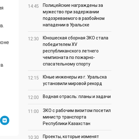
Полицейские награждены за
14:45
ия
мужество при задержании
подозреваемого в разбойном
нападении в Уральске
в.
Юношеская сборная ЗКО стала
12:30
йоне
победителем XV
республиканского летнего
чемпионата по пожарно-
спасательному спорту
 в
Юные инженеры из г. Уральска
12:15
установили мировой рекорд
Водная отрасль: планы и задачи
12:00
ЗКО с рабочим визитом посетил
11:00
министр транспорта
Республики Казахстан
Проекты, которые изменят
10:30