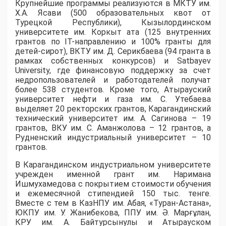
​Крупнейшие программы реализуются в МКТУ им.
Х.А. Ясави (500 образовательных квот от
Турецкой Республики), Кызылординском
университете им. Коркыт ата (125 внутренних
грантов по IT-направлению и 100% гранты для
детей-сирот), ВКТУ им. Д. Серикбаева (94 гранта в
рамках собственных конкурсов) и Satbayev
University, где финансовую поддержку за счет
недропользователей и работодателей получат
более 538 студентов. Кроме того, Атырауский
университет нефти и газа им. С. Утебаева
выделяет 20 ректорских грантов, Карагандинский
технический университет им. А. Сагинова – 19
грантов, ВКУ им. С. Аманжолова – 12 грантов, а
Рудненский индустриальный университет – 10
грантов.
​В Карагандинском индустриальном университете
учрежден именной грант им. Наримана
Ишмухамедова с покрытием стоимости обучения
и ежемесячной стипендией 150 тыс. тенге.
Вместе с тем в КазНПУ им. Абая, «Туран-Астана»,
ЮКПУ им. У. Жанибекова, ППУ им. Ә. Марғұлан,
КРУ им. А. Байтурсынулы и Атырауском