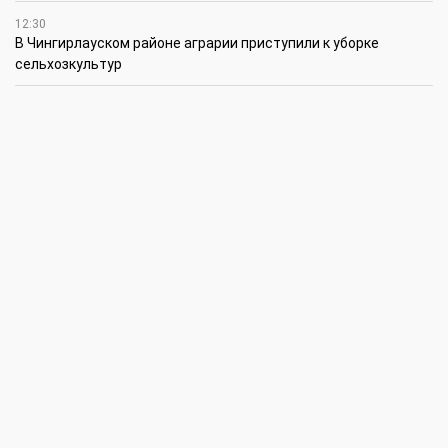
12:30
В Чингирлауском районе аграрии приступили к уборке
сельхозкультур
12:15
Лучшим племенным быком казахской белоголовой породы в
своей категории признан Жүрек из ЗКО
12:00
В ЗКО автомойки переходят на систему оборотного
водоснабжения
11:45
В ЗКО площадь орошаемых земель составляет 13,2 тыс. га
11:15
В ЗКО высокие темпы роста зафиксированы в
инвестиционной деятельности
10:30
По итогам первого полугодия предприятия ЗКО произвели