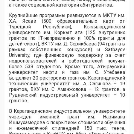
а также социальной категории абитуриентов.
​Крупнейшие программы реализуются в МКТУ им.
Х.А. Ясави (500 образовательных квот от
Турецкой Республики), Кызылординском
университете им. Коркыт ата (125 внутренних
грантов по IT-направлению и 100% гранты для
детей-сирот), ВКТУ им. Д. Серикбаева (94 гранта в
рамках собственных конкурсов) и Satbayev
University, где финансовую поддержку за счет
недропользователей и работодателей получат
более 538 студентов. Кроме того, Атырауский
университет нефти и газа им. С. Утебаева
выделяет 20 ректорских грантов, Карагандинский
технический университет им. А. Сагинова – 19
грантов, ВКУ им. С. Аманжолова – 12 грантов, а
Рудненский индустриальный университет – 10
грантов.
​В Карагандинском индустриальном университете
учрежден именной грант им. Наримана
Ишмухамедова с покрытием стоимости обучения
и ежемесячной стипендией 150 тыс. тенге.
Вместе с тем в КазНПУ им. Абая, «Туран-Астана»,