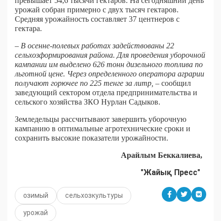
превышает 54,6 тысячи гектаров. На сегодняшний день
урожай собран примерно с двух тысяч гектаров.
Средняя урожайность составляет 37 центнеров с
гектара.
– В осенне-полевых работах задействованы 22
сельхозформирования района. Для проведения уборочной
кампании им выделено 626 тонн дизельного топлива по
льготной цене. Через определенного оператора аграрии
получают горючее по 225 тенге за литр,
– сообщил
заведующий сектором отдела предпринимательства и
сельского хозяйства ЗКО Нурлан Садыков.
Земледельцы рассчитывают завершить уборочную
кампанию в оптимальные агротехнические сроки и
сохранить высокие показатели урожайности.
Арайлым Беккалиева,
"Жайық Пресс"
озимый
сельхозкультуры
урожай