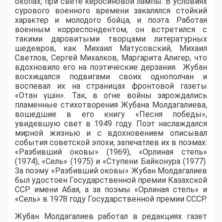
окопах, при свете керосиновой лампы. В условиях
сурового военного времени закалялся стойкий
характер и молодого бойца, и поэта. Работая
военным корреспондентом, он встретился с
такими даровитыми творцами литературных
шедевров, как Михаил Матусовский, Михаил
Светлов, Сергей Михалков, Маргарита Алигер, что
вдохновило его на поэтические дерзания. Жубан
восхищался подвигами своих однополчан и
воспевал их на страницах фронтовой газеты
«Отан үшін». Так, в огне войны зарождались
пламенные стихотворения Жубана Молдагалиева,
вошедшие в его книгу «Песня победы»,
увидевшую свет в 1949 году. Поэт наслаждался
мирной жизнью и с вдохновением описывал
события советской эпохи, запечатлев их в поэмах:
«Разбивший оковы» (1969), «Орлиная степь»
(1974), «Сель» (1975) и «Ступени Байконура (1977).
За поэму «Разбивший оковы» Жубан Молдагалиев
был удостоен Государственной премии Казахской
ССР имени Абая, а за поэмы «Орлиная степь» и
«Сель» в 1978 году Государственной премии СССР.
Жубан Молдагалиев работал в редакциях газет