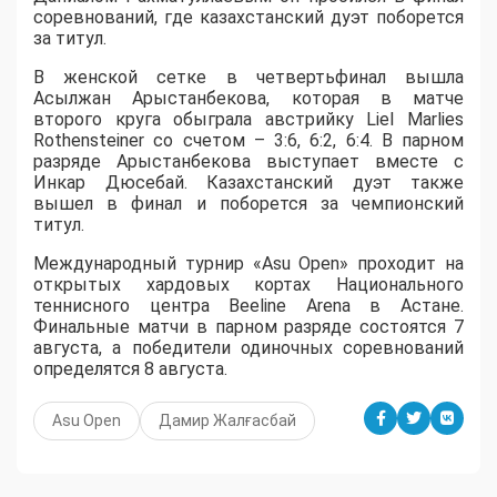
соревнований, где казахстанский дуэт поборется
за титул.
В женской сетке в четвертьфинал вышла
Асылжан Арыстанбекова, которая в матче
второго круга обыграла австрийку Liel Marlies
Rothensteiner со счетом – 3:6, 6:2, 6:4. В парном
разряде Арыстанбекова выступает вместе с
Инкар Дюсебай. Казахстанский дуэт также
вышел в финал и поборется за чемпионский
титул.
Международный турнир «Asu Open» проходит на
открытых хардовых кортах Национального
теннисного центра Beeline Arena в Астане.
Финальные матчи в парном разряде состоятся 7
августа, а победители одиночных соревнований
определятся 8 августа.
Asu Open
Дамир Жалғасбай