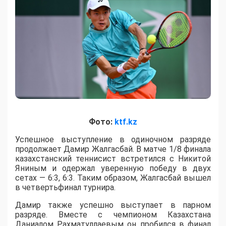
Фото:
ktf.kz
Успешное выступление в одиночном разряде
продолжает Дамир Жалгасбай. В матче 1/8 финала
казахстанский теннисист встретился с Никитой
Яниным и одержал уверенную победу в двух
сетах — 6:3, 6:3. Таким образом, Жалгасбай вышел
в четвертьфинал турнира.
Дамир также успешно выступает в парном
разряде. Вместе с чемпионом Казахстана
Даниалом Рахматуллаевым он пробился в финал