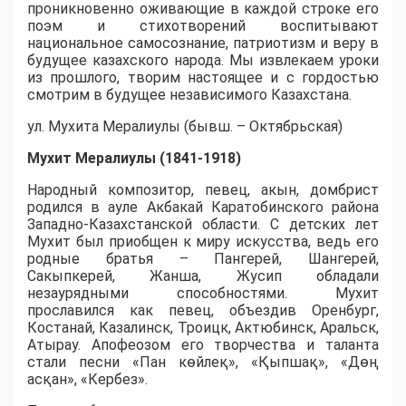
проникновенно оживающие в каждой строке его
поэм и стихотворений воспитывают
национальное самосознание, патриотизм и веру в
будущее казахского народа. Мы извлекаем уроки
из прошлого, творим настоящее и с гордостью
смотрим в будущее независимого Казахстана.
ул. Мухита Мералиулы (бывш. – Октябрьская)
Мухит Мералиулы (1841-1918)
Народный композитор, певец, акын, домбрист
родился в ауле Акбакай Каратобинского района
Западно-Казахстанской области. С детских лет
Мухит был приобщен к миру искусства, ведь его
родные братья – Пангерей, Шангерей,
Сакыпкерей, Жанша, Жусип обладали
незаурядными способностями. Мухит
прославился как певец, объездив Оренбург,
Костанай, Казалинск, Троицк, Актюбинск, Аральск,
Атырау. Апофеозом его творчества и таланта
стали песни «Пан көйлеқ», «Қыпшақ», «Дөң
асқан», «Кербез».