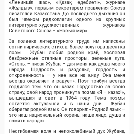
«Лениншіл жас», «Қазақ әдебиеті», журнале
«Жұлдыз», первым секретарем правления Союза
писателей Казахстана. До последнего дыхания он
был членом редколлегии одного из крупных
литературно-художественных журналов
Советского Союза – «Новый мир».
За полвека литературного труда им написаны
сотни лирических стихов, более полутора десятка
поэм. Жубан любил родной край, воспевал
безбрежные степные просторы, зеленые луга.
«Степь, – писал Жубан, – для меня как душа моего
народа. Щедрость и раздолье, гордость и
откровенность – у нее все на виду. Она меня
всегда окрыляет и радует». Поэт-трибун всегда
гордился тем, что он казах. Гордостью за свою
страну, свой народ проникнута поэма «Я – казах!»,
вышедшая в свет в 1964 году. Тема поэмы
остается актуальной и в наши дни. Жубан
оберегал родной язык. Он говорил: «Родной язык –
это наш национальный корень, наше лицо, душа и
память народа».
Несгибаемая воля и непоколебимый дух Жубана,