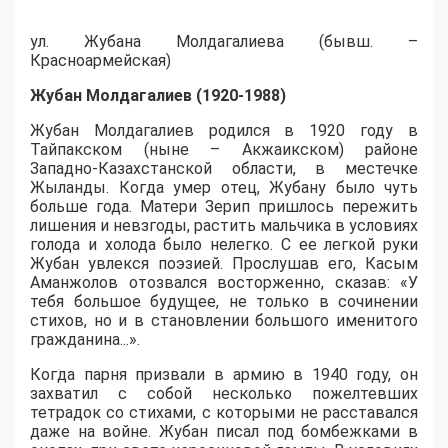
ул. Жубана Молдагалиева (бывш. –
Красноармейская)
Жубан Молдагалиев (1920-1988)
Жубан Молдагалиев родился в 1920 году в
Тайпакском (ныне – Акжаикском) районе
Западно-Казахстанской области, в местечке
Жыланды. Когда умер отец, Жубану было чуть
больше года. Матери Зерип пришлось пережить
лишения и невзгоды, растить мальчика в условиях
голода и холода было нелегко. С ее легкой руки
Жубан увлекся поэзией. Прослушав его, Касым
Аманжолов отозвался восторженно, сказав: «У
тебя большое будущее, не только в сочинении
стихов, но и в становлении большого именитого
гражданина...».
Когда парня призвали в армию в 1940 году, он
захватил с собой несколько пожелтевших
тетрадок со стихами, с которыми не расставался
даже на войне. Жубан писал под бомбежками в