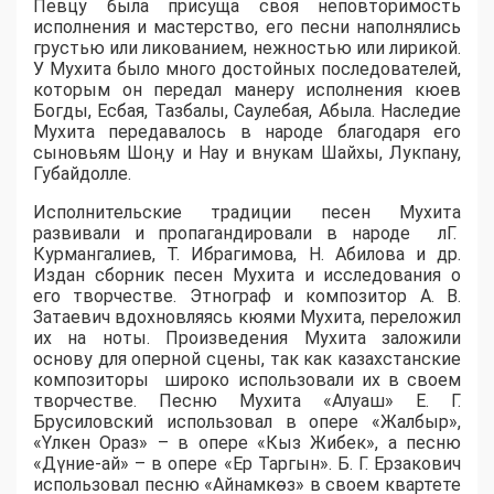
Певцу была присуща своя неповторимость
исполнения и мастерство, его песни наполнялись
грустью или ликованием, нежностью или лирикой.
У Мухита было много достойных последователей,
которым он передал манеру исполнения кюев
Богды, Есбая, Тазбалы, Саулебая, Абыла. Наследие
Мухита передавалось в народе благодаря его
сыновьям Шоңу и Нау и внукам Шайхы, Лукпану,
Губайдолле.
Исполнительские традиции песен Мухита
развивали и пропагандировали в народе лГ.
Курмангалиев, Т. Ибрагимова, Н. Абилова и др.
Издан сборник песен Мухита и исследования о
его творчестве. Этнограф и композитор А. В.
Затаевич вдохновляясь кюями Мухита, переложил
их на ноты. Произведения Мухита заложили
основу для оперной сцены, так как казахстанские
композиторы широко использовали их в своем
творчестве. Песню Мухита «Алуаш» Е. Г.
Брусиловский использовал в опере «Жалбыр»,
«Үлкен Ораз» – в опере «Кыз Жибек», а песню
«Дүние-ай» – в опере «Ер Таргын». Б. Г. Ерзакович
использовал песню «Айнамкөз» в своем квартете