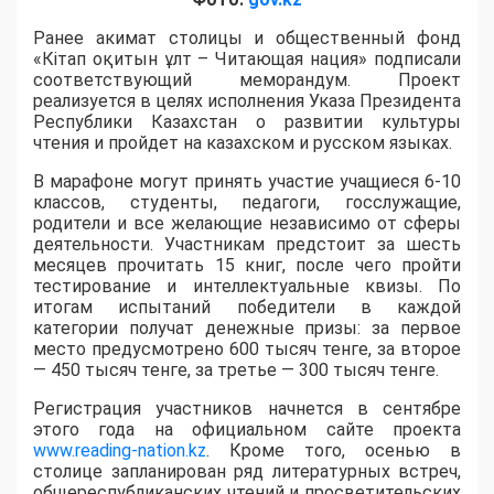
Ранее акимат столицы и общественный фонд
«Кітап оқитын ұлт – Читающая нация» подписали
соответствующий меморандум. Проект
реализуется в целях исполнения Указа Президента
Республики Казахстан о развитии культуры
чтения и пройдет на казахском и русском языках.
В марафоне могут принять участие учащиеся 6-10
классов, студенты, педагоги, госслужащие,
родители и все желающие независимо от сферы
деятельности. Участникам предстоит за шесть
месяцев прочитать 15 книг, после чего пройти
тестирование и интеллектуальные квизы. По
итогам испытаний победители в каждой
категории получат денежные призы: за первое
место предусмотрено 600 тысяч тенге, за второе
— 450 тысяч тенге, за третье — 300 тысяч тенге.
Регистрация участников начнется в сентябре
этого года на официальном сайте проекта
www.reading-nation.kz
. Кроме того, осенью в
столице запланирован ряд литературных встреч,
общереспубликанских чтений и просветительских