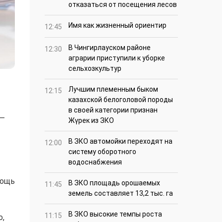
отказаться от посещения лесов
Имя как жизненный ориентир
12:45
В Чингирлауском районе
12:30
аграрии приступили к уборке
сельхозкультур
Лучшим племенным быком
12:15
казахской белоголовой породы
в своей категории признан
 —
Жүрек из ЗКО
В ЗКО автомойки переходят на
12:00
систему оборотного
водоснабжения
мощь
В ЗКО площадь орошаемых
11:45
земель составляет 13,2 тыс. га
В ЗКО высокие темпы роста
11:15
о,