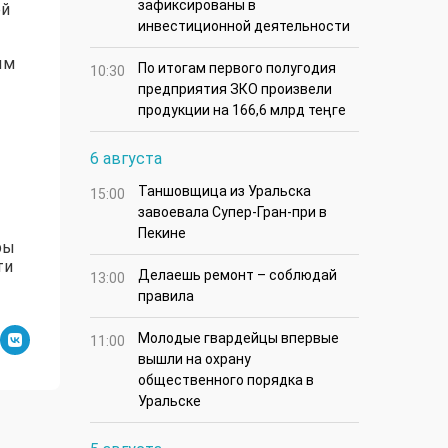
зафиксированы в
ей
инвестиционной деятельности
ым
По итогам первого полугодия
10:30
предприятия ЗКО произвели
продукции на 166,6 млрд теңге
6 августа
Таншовщица из Уральска
15:00
завоевала Супер-Гран-при в
Пекине
ры
ти
Делаешь ремонт – соблюдай
13:00
правила
Молодые гвардейцы впервые
11:00
вышли на охрану
общественного порядка в
Уральске