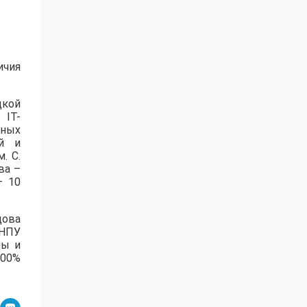
ичия
цкой
 IT-
нных
ей и
. С.
ва –
– 10
дова
зНПУ
лы и
100%