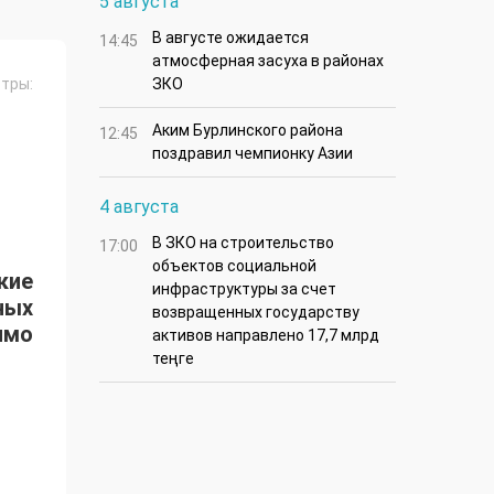
5 августа
В августе ожидается
14:45
атмосферная засуха в районах
ЗКО
тры:
Аким Бурлинского района
12:45
поздравил чемпионку Азии
4 августа
В ЗКО на строительство
17:00
объектов социальной
ские
инфраструктуры за счет
ных
возвращенных государству
имо
активов направлено 17,7 млрд
теңге