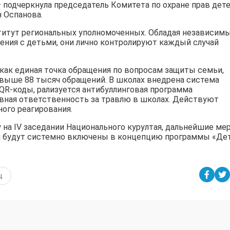
 подчеркнула председатель Комитета по охране прав дет
 Оспанова.
титут региональных уполномоченных. Обладая независим
ения с детьми, они лично контролируют каждый случай
 как единая точка обращения по вопросам защиты семьи,
 свыше 88 тысяч обращений. В школах внедрена система
QR-коды, рализуется антибуллинговая программа
вная ответственность за травлю в школах. Действуют
го реагирования.
 на IV заседании Национального курултая, дальнейшие ме
м будут системно включены в концепцию программы «Де
щ