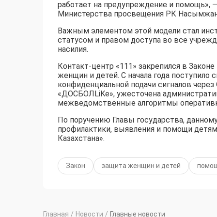
работает на предупреждение и помощь», —
Министерства просвещения РК Насымжан
Важным элементом этой модели стал инс
статусом и правом доступа во все учрежд
насилия.
Контакт-центр «111» закрепился в Законе
женщин и детей. С начала года поступило
конфиденциальной подачи сигналов через 
«ДОСБОЛLiKe», ужесточена администрати
межведомственные алгоритмы оперативно
По поручению Главы государства, данному
профилактики, выявления и помощи детя
Казахстана».
Закон
защита женщин и детей
помо
Главная
/
Новости
/
Главные новости