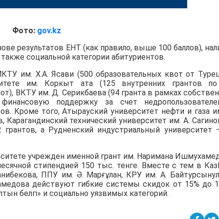
Фото:
gov.kz
ове результатов ЕНТ (как правило, выше 100 баллов), нал
 а также социальной категории абитуриентов.
КТУ им. Х.А. Ясави (500 образовательных квот от Туре
итете им. Коркыт ата (125 внутренних грантов по
от), ВКТУ им. Д. Серикбаева (94 гранта в рамках собстве
де финансовую поддержку за счет недропользовател
ов. Кроме того, Атырауский университет нефти и газа им
, Карагандинский технический университет им. А. Сагино
2 грантов, а Рудненский индустриальный университет 
рситете учрежден именной грант им. Наримана Ишмухаме
есячной стипендией 150 тыс. тенге. Вместе с тем в Ка
анибекова, ППУ им. Ә. Марғұлан, КРУ им. А. Байтурсыну
амедова действуют гибкие системы скидок от 15% до 
тын белгі» и социально уязвимых категорий.