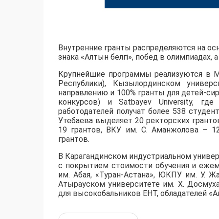
Внутренние гранты распределяются на осн
знака «Алтын белгі», побед в олимпиадах,
​Крупнейшие программы реализуются в М
Республики), Кызылординском универс
направлению и 100% гранты для детей-сир
конкурсов) и Satbayev University, г
работодателей получат более 538 студент
Утебаева выделяет 20 ректорских грантов
19 грантов, ВКУ им. С. Аманжолова – 1
грантов.
​В Карагандинском индустриальном униве
с покрытием стоимости обучения и ежем
им. Абая, «Туран-Астана», ЮКПУ им. У. Ж
Атырауском университете им. Х. Досмух
для высокобальников ЕНТ, обладателей «Ал