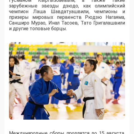
Гусманом Кыргызбаевым, а также такие
зарубежные звезды дзюдо, как олимпийский
чемпион Лаша Шавдатуашвили, чемпионы и
призеры мировых первенств Рюдзю Нагаяма,
Санширо Мурао, Инал Тасоев, Тато Григалашвили
и другие топовые борцы.
Международные сборы продлятся до 15 августа.