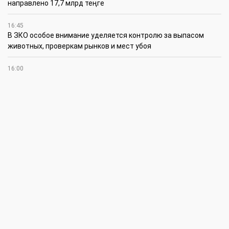
направлено 17,7 млрд теңге
16:45
В ЗКО особое внимание уделяется контролю за выпасом
животных, проверкам рынков и мест убоя
16:00
В ЗКО сокращается количество фактов скотокрадства
15:30
Жиембет жырау: поэт и батыр своей эпохи
14:45
Полицейские награждены за мужество при задержании
подозреваемого в разбойном нападении в Уральске
12:30
Юношеская сборная ЗКО стала победителем XV
республиканского летнего чемпионата по пожарно-
спасательному спорту