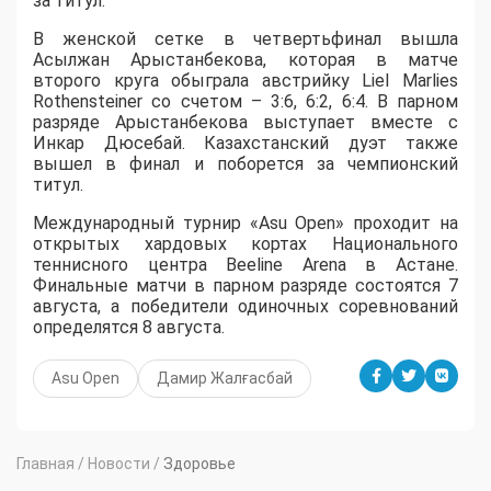
за титул.
В женской сетке в четвертьфинал вышла
Асылжан Арыстанбекова, которая в матче
второго круга обыграла австрийку Liel Marlies
Rothensteiner со счетом – 3:6, 6:2, 6:4. В парном
разряде Арыстанбекова выступает вместе с
Инкар Дюсебай. Казахстанский дуэт также
вышел в финал и поборется за чемпионский
титул.
Международный турнир «Asu Open» проходит на
открытых хардовых кортах Национального
теннисного центра Beeline Arena в Астане.
Финальные матчи в парном разряде состоятся 7
августа, а победители одиночных соревнований
определятся 8 августа.
Asu Open
Дамир Жалғасбай
Главная
/
Новости
/
Здоровье