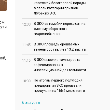
казахской белоголовой породы
в своей категории признан
Жүрек из ЗКО
ком
В ЗКО автомойки переходят на
12:00
пути
систему оборотного
водоснабжения
В ЗКО площадь орошаемых
11:45
земель составляет 13,2 тыс. га
ей,
В ЗКО высокие темпы роста
11:15
зафиксированы в
инвестиционной деятельности
По итогам первого полугодия
10:30
предприятия ЗКО произвели
продукции на 166,6 млрд теңге
6 августа