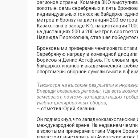
регионов страны. Команда ЗКО выступила 
золотые, семь серебряных и пять бронзов
индивидуальных гонках на байдарке-одино
метров и бронзу на дистанции 200 метро
Казахстана в заезде К-2 на дистанции 10
на дистанциях 500 и 200 метров соответс
Надежда Пережогина, ставшая победитель
Бронзовыми призерами чемпионата стали 
Серебряную награду в командной дисципли
Борисов и Денис Астафьев. По словам пр
байдарках и каноэ и академической гребл
спортсмены сборной сумели выйти в фина
–
Несмотря на высокие результаты в индивид
Впереди оказались регионы, где есть возмож
замерзают, поэтому потенциал наших гребц
учебно-тренировочных сборов,
– отметил Юрий Казанин.
Он подчеркнул, что западноказахстанские
международной арене. На недавнем чемпи
а золотыми призерами стали Мария Бровк
предстоит выступить на Азиатских играх. 