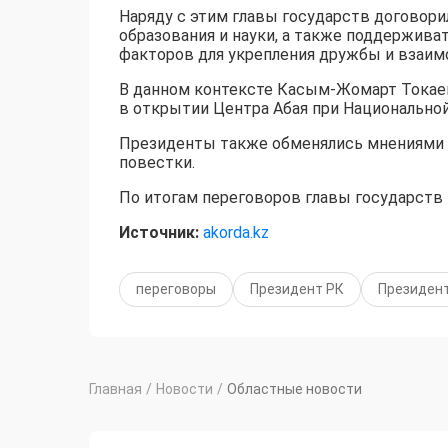
Наряду с этим главы государств договори
образования и науки, а также поддержива
факторов для укрепления дружбы и взаим
В данном контексте Касым-Жомарт Токаев
в открытии Центра Абая при Национальной
Президенты также обменялись мнениями п
повестки.
По итогам переговоров главы государств 
Источник:
akorda.kz
переговоры
Президент РК
Президент
Главная
/
Новости
/
Областные новости