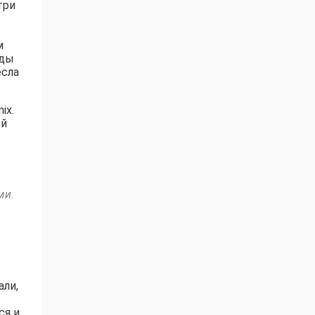
три
м
ады
есла
ix.
ей
ми.
али,
ся и