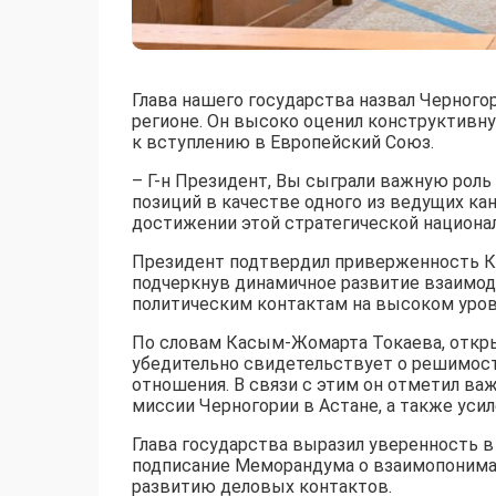
Глава нашего государства назвал Черног
регионе. Он высоко оценил конструктивн
к вступлению в Европейский Союз.
– Г-н Президент, Вы сыграли важную роль
позиций в качестве одного из ведущих ка
достижении этой стратегической национа
Президент подтвердил приверженность Ка
подчеркнув динамичное развитие взаимод
политическим контактам на высоком уров
По словам Касым-Жомарта Токаева, откры
убедительно свидетельствует о решимос
отношения. В связи с этим он отметил в
миссии Черногории в Астане, а также уси
Глава государства выразил уверенность в
подписание Меморандума о взаимопонима
развитию деловых контактов.