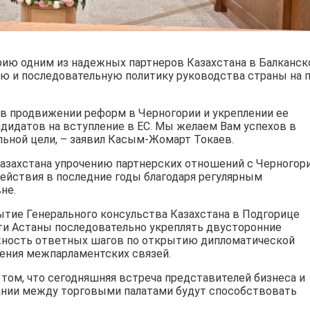
орию одним из надежных партнеров Казахстана в Балканс
ую и последовательную политику руководства страны на 
 в продвижении реформ в Черногории и укреплении ее
ндидатов на вступление в ЕС. Мы желаем Вам успехов в
льной цели, – заявил Касым-Жомарт Токаев.
захстана упрочению партнерских отношений с Черногори
ействия в последние годы благодаря регулярным
не.
тие Генерального консульства Казахстана в Подгорице
ти Астаны последовательно укреплять двусторонние
ажность ответных шагов по открытию дипломатической
ления межпарламентских связей.
 том, что сегодняшняя встреча представителей бизнеса и
нии между торговыми палатами будут способствовать