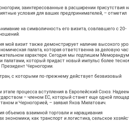
рногории, заинтересованные в расширении присутствия н
иятные условия для ваших предпринимателей, – отметил
нимание на символичность его визита, совпавшего с 20-
ношений.
ния мой визит также демонстрирует наличие высокого уро
номическая палата, которая ответственна за деловую час
ержательном характере. Сегодня мы подпишем Меморандум
 палатами, который придаст новый импульс более тесно
 Президент Черногории.
 стран, с которыми по-прежнему действует безвизовый
 этапе процесса вступления в Европейский Союз. Надеем
ударством – членом ЕС, который станет еще одной площа
таном и Черногорией, – заявил Яков Милатович.
ия объемов взаимной торговли и наращивания
х экономики, как транспорт и логистика, сельское хозяй