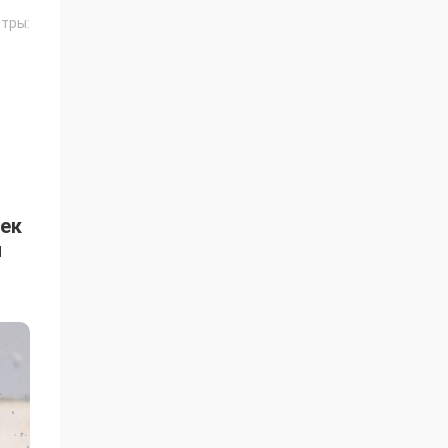
тры:
шек
и