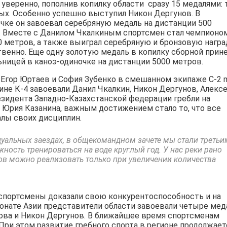
уверенно, пополнив копилку области сразу 15 медалями: 
ых. Особенно успешно выступил Никон Дергунов. В
чке он завоевал серебряную медаль на дистанции 500
в. Вместе с Данилом Чкалкиным спортсмен стал чемпионо
00 метров, а также выиграл серебряную и бронзовую нагр
твенно. Еще одну золотую медаль в копилку сборной прин
ницей в каноэ-одиночке на дистанции 5000 метров.
Егор Юртаев и София Зубенко в смешанном экипаже С-2 m
не К-4 завоевали Данил Чкалкин, Никон Дергунов, Алекс
езидента Западно-Казахстанской федерации гребли на
е Юрия Казанина, важным достижением стало то, что все
лы своих дисциплин.
уальных заездах, в общекомандном зачете мы стали третьи
ность тренироваться на воде круглый год. У нас реки рано
ов можно реализовать только при увеличении количества
 спортсмены доказали свою конкурентоспособность и на
онате Азии представители области завоевали четыре мед
ова и Никон Дергунов. В ближайшее время спортсменам
При этом развитие гребного спорта в регионе продолжает