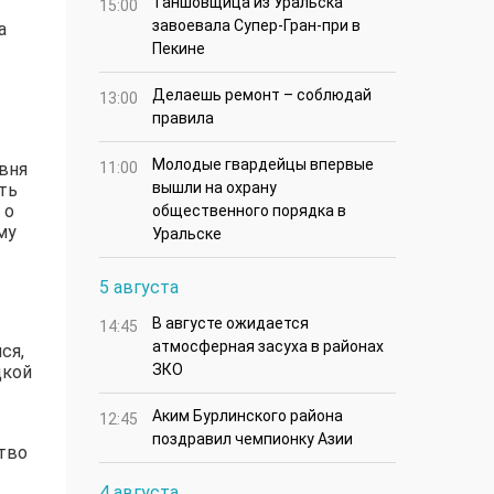
Таншовщица из Уральска
15:00
завоевала Супер-Гран-при в
а
Пекине
Делаешь ремонт – соблюдай
13:00
правила
Молодые гвардейцы впервые
вня
11:00
вышли на охрану
ть
 о
общественного порядка в
му
Уральске
5 августа
В августе ожидается
14:45
атмосферная засуха в районах
ся,
ЗКО
дкой
Аким Бурлинского района
12:45
поздравил чемпионку Азии
ство
4 августа