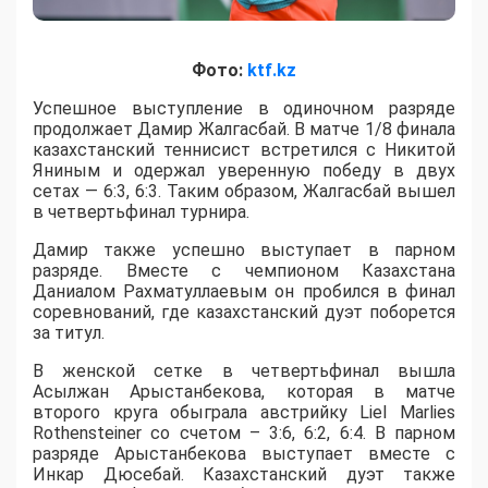
Фото:
ktf.kz
Успешное выступление в одиночном разряде
продолжает Дамир Жалгасбай. В матче 1/8 финала
казахстанский теннисист встретился с Никитой
Яниным и одержал уверенную победу в двух
сетах — 6:3, 6:3. Таким образом, Жалгасбай вышел
в четвертьфинал турнира.
Дамир также успешно выступает в парном
разряде. Вместе с чемпионом Казахстана
Даниалом Рахматуллаевым он пробился в финал
соревнований, где казахстанский дуэт поборется
за титул.
В женской сетке в четвертьфинал вышла
Асылжан Арыстанбекова, которая в матче
второго круга обыграла австрийку Liel Marlies
Rothensteiner со счетом – 3:6, 6:2, 6:4. В парном
разряде Арыстанбекова выступает вместе с
Инкар Дюсебай. Казахстанский дуэт также