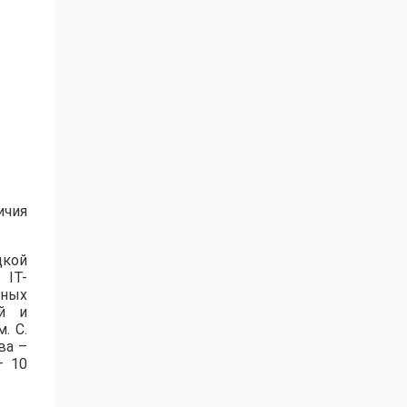
ичия
цкой
 IT-
нных
ей и
. С.
ва –
– 10