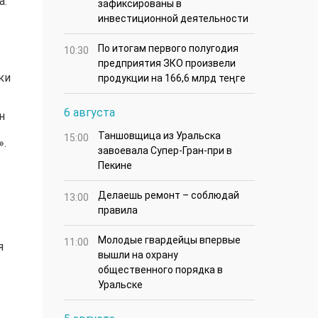
а.
зафиксированы в
инвестиционной деятельности
По итогам первого полугодия
10:30
предприятия ЗКО произвели
ки
продукции на 166,6 млрд теңге
6 августа
н
Таншовщица из Уральска
15:00
».
завоевала Супер-Гран-при в
Пекине
Делаешь ремонт – соблюдай
13:00
правила
Молодые гвардейцы впервые
11:00
я
вышли на охрану
общественного порядка в
Уральске