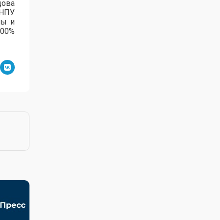
дова
зНПУ
лы и
100%