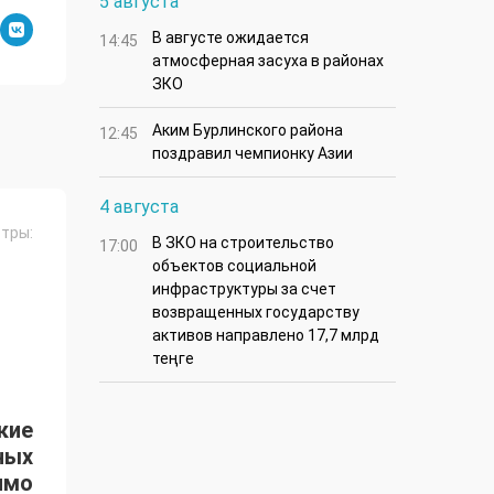
5 августа
В августе ожидается
14:45
атмосферная засуха в районах
ЗКО
Аким Бурлинского района
12:45
поздравил чемпионку Азии
4 августа
тры:
В ЗКО на строительство
17:00
объектов социальной
инфраструктуры за счет
возвращенных государству
активов направлено 17,7 млрд
теңге
ские
ных
имо