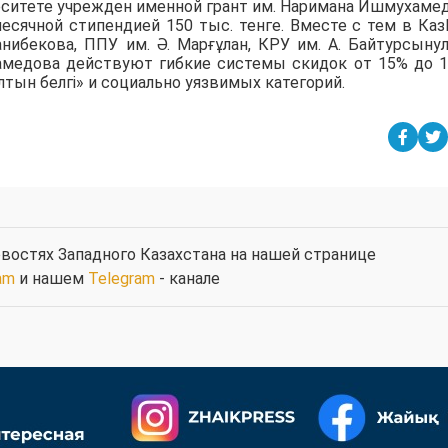
рситете учрежден именной грант им. Наримана Ишмухаме
есячной стипендией 150 тыс. тенге. Вместе с тем в Ка
анибекова, ППУ им. Ә. Марғұлан, КРУ им. А. Байтурсыну
амедова действуют гибкие системы скидок от 15% до 
тын белгі» и социально уязвимых категорий.
востях Западного Казахстана на нашей странице
am
и нашем
Telegram
- канале