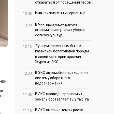
отказаться от посещения лесов
Имя как жизненный ориентир
12:45
В Чингирлауском районе
12:30
аграрии приступили к уборке
сельхозкультур
Лучшим племенным быком
12:15
казахской белоголовой породы
в своей категории признан
Жүрек из ЗКО
В ЗКО автомойки переходят на
12:00
систему оборотного
нии
водоснабжения
ли
В ЗКО площадь орошаемых
11:45
тва
земель составляет 13,2 тыс. га
В ЗКО высокие темпы роста
11:15