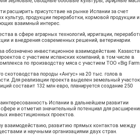
яли зерновые, овощные бобовые культуры, эфирные масл
сти расширить присутствие на рынке Испании за счет
х культур, продукции переработки, кормовой продукции и
яющих взаимный интерес.
тва в сфере аграрных технологий, ирригации, переработ
кции и внедрения современных решений, ветеринарии.
а обозначено инвестиционное взаимодействие. Казахста
роектов с участием испанских компаний, в том числе в
омплекса по производству мяса с участием ТОО «Big Farm
 скотоводства породы «Ангус» на 20 тыс. голов в
сти. Для реализации проекта выделен земельный участок
иций составит 132 млн евро, планируется создание 250
заинтересованность Испании в дальнейшем развитии
 сфере и отметил значительный потенциал для расширени
ных инвестиционных проектов.
му взаимодействию, развитию прямых контактов между
ествами и научными организациями двух стран.