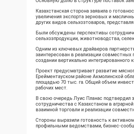
Основную долю в структуре поставок зан
Казахстанская сторона заявила о готовно
увеличения экспорта зерновых и масличны
других видов сельхозтоваров, представл
Были обсуждены перспективы сотрудничес
сельхозпродукции, животноводства, селе
Одним из ключевых драйверов партнерств
заинтересован в реализации совместных п
создании вертикально интегрированного к
Проект предусматривает развитие мясного
Ерейментауском районе Акмолинской обла
площадью 70 тыс. га. Общий объем инвест
рабочих мест.
В свою очередь Луис Планас подтвердил 
сотрудничества с Казахстаном в аграрной
взаимной торговли и реализации совмест
Стороны выразили готовность к активно
профильными ведомствами, бизнес-сообщ