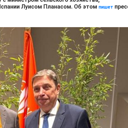
Испании Луисом Планасом. Об этом
прес
пишет