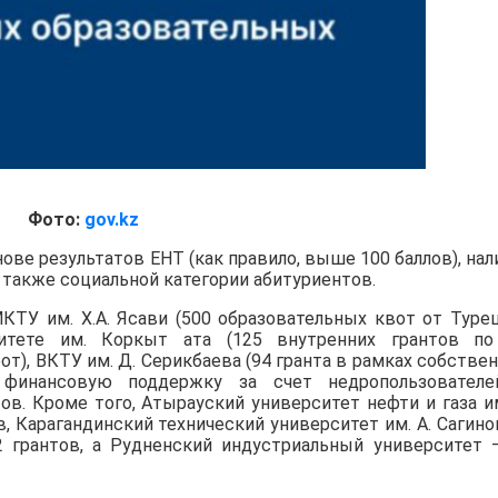
Фото:
gov.kz
ове результатов ЕНТ (как правило, выше 100 баллов), нал
 а также социальной категории абитуриентов.
КТУ им. Х.А. Ясави (500 образовательных квот от Туре
итете им. Коркыт ата (125 внутренних грантов по
от), ВКТУ им. Д. Серикбаева (94 гранта в рамках собстве
де финансовую поддержку за счет недропользовател
ов. Кроме того, Атырауский университет нефти и газа им
, Карагандинский технический университет им. А. Сагино
2 грантов, а Рудненский индустриальный университет 