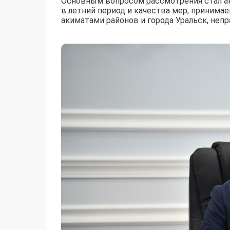
Основным вопросом рассмотрения стал ан
в летний период и качества мер, приним
акиматами районов и города Уральск, не