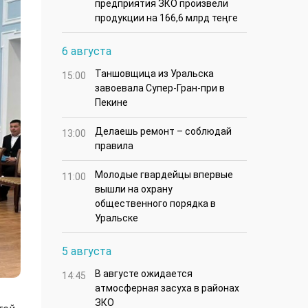
предприятия ЗКО произвели
продукции на 166,6 млрд теңге
6 августа
Таншовщица из Уральска
15:00
завоевала Супер-Гран-при в
Пекине
Делаешь ремонт – соблюдай
13:00
правила
Молодые гвардейцы впервые
11:00
вышли на охрану
общественного порядка в
Уральске
5 августа
В августе ожидается
14:45
атмосферная засуха в районах
ЗКО