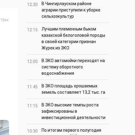
В Чингирлауском районе
12:30
аграрии приступили к уборке
сельхозкультур
тры:
Лучшим племенным быком
12:15
казахской белоголовой породы
в своей категории признан
Жүрек из ЗКО
В ЗКО автомойки переходят на
12:00
систему оборотного
водоснабжения
В ЗКО площадь орошаемых
11:45
земель составляет 13,2 тыс. га
В ЗКО высокие темпы роста
11:15
зафиксированы в
инвестиционной деятельности
По итогам первого полугодия
10:30