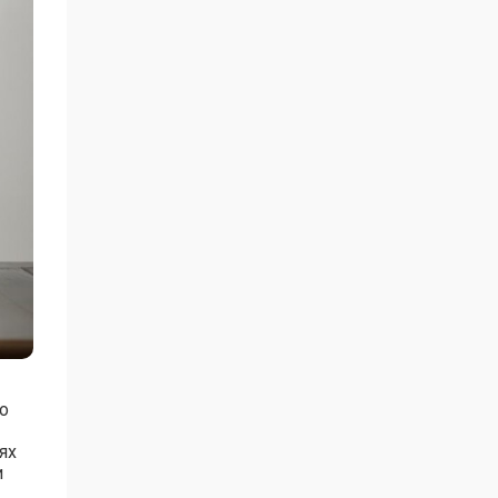
о
ях
и