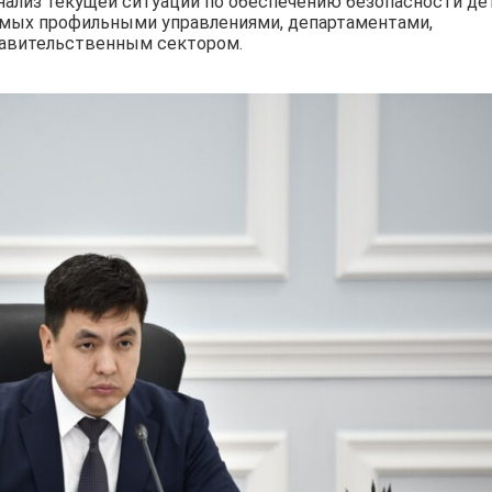
ализ текущей ситуации по обеспечению безопасности де
аемых профильными управлениями, департаментами,
правительственным сектором.