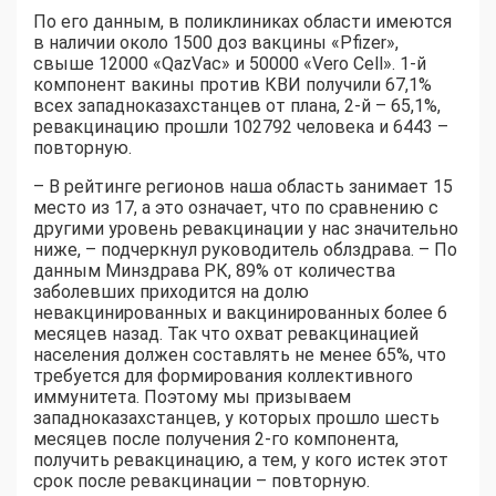
По его данным, в поликлиниках области имеются
в наличии около 1500 доз вакцины «Pfizer»,
свыше 12000 «QazVac» и 50000 «Vero Cell». 1-й
компонент вакины против КВИ получили 67,1%
всех западноказахстанцев от плана, 2-й – 65,1%,
ревакцинацию прошли 102792 человека и 6443 –
повторную.
– В рейтинге регионов наша область занимает 15
место из 17, а это означает, что по сравнению с
другими уровень ревакцинации у нас значительно
ниже, – подчеркнул руководитель облздрава. – По
данным Минздрава РК, 89% от количества
заболевших приходится на долю
невакцинированных и вакцинированных более 6
месяцев назад. Так что охват ревакцинацией
населения должен составлять не менее 65%, что
требуется для формирования коллективного
иммунитета. Поэтому мы призываем
западноказахстанцев, у которых прошло шесть
месяцев после получения 2-го компонента,
получить ревакцинацию, а тем, у кого истек этот
срок после ревакцинации – повторную.