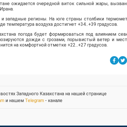
стане ожидается очередной виток сильной жары, вызва
Ирана.
е и западные регионы. На юге страны столбики термоме
паде температура воздуха достигнет +34...+39 градусов.
захстана погода будет формироваться под влиянием сев
огнозируются дожди с грозами, порывистый ветер и мес
анится на комфортной отметке +22...+27 градусов.
востях Западного Казахстана на нашей странице
am
и нашем
Telegram
- канале