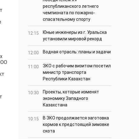
республиканского летнего
т
чемпионата по пожарно-
спасательному спорту
е
Юные инженеры из г. Уральска
12:15
установили мировой рекорд
Водная отрасль: планы и задачи
12:00
х
ТОО
ЗКО с рабочим визитом посетил
11:00
министр транспорта
кт
Республики Казахстан
Проекты, которые изменят
10:30
т
экономику Западного
Казахстана
В ЗКО продолжается заготовка
10:15
кормов к предстоящей зимовке
скота