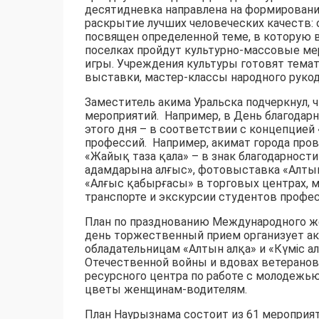
десятидневка направлена ​​на формирова
раскрытие лучших человеческих качеств:
посвящен определенной теме, в которую в
поселках пройдут культурно-массовые ме
игры. Учреждения культуры готовят темат
выставки, мастер-классы народного рукод
Заместитель акима Уральска подчеркнул, 
мероприятий. Например, в День благодарн
этого дня – в соответствии с концепцией
профессий. Например, акимат города про
«Жайық таза қала» – в знак благодарност
адамдарына алғыс», фотовыставка «Алтын 
«Алғыс қабырғасы» в торговых центрах, 
транспорте и экскурсии студентов профе
План по празднованию Международного жен
день торжественный прием организует ак
обладательницам «Алтын алқа» и «Күміс ал
Отечественной войны и вдовах ветеранов
ресурсного центра по работе с молодежью
цветы женщинам-водителям.
План Наурызнама состоит из 61 мероприят