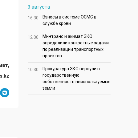
3 августа
Взносы в системе ОСМС в
16:30
службе крови
Минтранс и акимат ЗКО
12:00
определили конкретные задачи
по реализации транспортных
проектов
мат,
Прокуратура ЗКО вернули в
10:30
государственную
s.kz
собственность неиспользуемые
земли