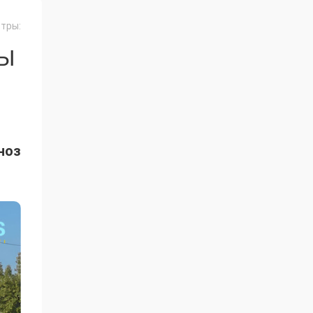
тры:
СЫ
ноз