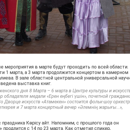
е мероприятия в марте будут проходить по всей области.
ти 1 марта, а 3 марта продолжится концертом в камерном
алиева. В зале областной центральной универсальной науч
оведена выставка книг.
нского дня 8 Марта – 6 марта в Центре культуры и искусст
р обладателя медали «Ерен еңбегі үшін», почетной гражданк
 Дворце искусств «Атамекен» состоится фольк-шоу оркестр
ткерея и 7 марта концертный вечер «Әлемнің жарығы...»,
праздника Көрісу айт. Напомним, с прошлого года он
 продлится с 14 по 23 марта. Как отметил спикер,