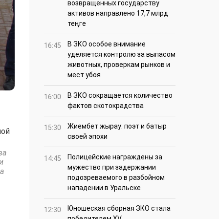
возвращенных государству
активов направлено 17,7 млрд
теңге
В ЗКО особое внимание
16:45
уделяется контролю за выпасом
животных, проверкам рынков и
мест убоя
В ЗКО сокращается количество
16:00
фактов скотокрадства
Жиембет жырау: поэт и батыр
15:30
ной
своей эпохи
ва
Полицейские награждены за
14:45
и
мужество при задержании
а
подозреваемого в разбойном
нападении в Уральске
Юношеская сборная ЗКО стала
12:30
победителем XV