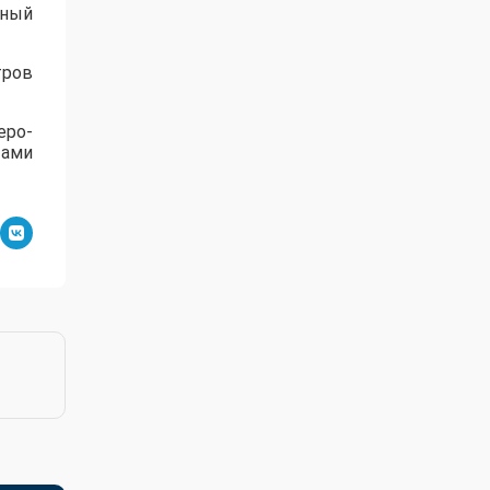
нный
тров
еро-
тами