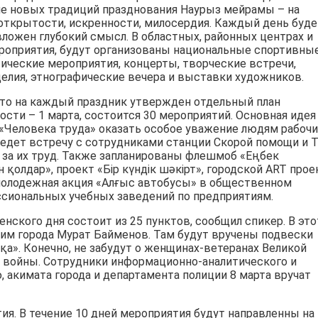
ние новых традиций празднования Наурыз мейрамы – на
 открытости, искренности, милосердия. Каждый день буде
ложен глубокий смысл. В областных, районных центрах и
роприятия, будут организованы национальные спортивны
ические мероприятия, концерты, творческие встречи,
елия, этнографические вечера и выставки художников.
что на каждый праздник утвержден отдельный план
ости – 1 марта, состоится 30 мероприятий. Основная идея
 «Человека труда» оказать особое уважение людям рабочи
ведет встречу с сотрудниками станции Скорой помощи и 
и за их труд. Также запланированы флешмоб «Еңбек
қолдар», проект «Бір күндік шәкірт», городской ART прое
молодежная акция «Алғыс автобусы» в общественном
ссиональных учебных заведений по предприятиям.
ского дня состоит из 25 пунктов, сообщил спикер. В это
им города Мурат Байменов. Там будут вручены подвески
қа». Конечно, не забудут о женщинах-ветеранах Великой
 войны. Сотрудники информационно-аналитического и
, акимата города и департамента полиции 8 марта вручат
ия. В течение 10 дней мероприятия будут направленны на