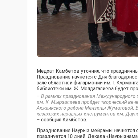
Медхат Камбетов уточнил, что праздничны
Празднование начнется с Дня благодарнос
зале областной филармонии им. Г. Курманг
библиотеки им. Ж. Молдагалиева будет пр
– В рамках празднования Международного же
им. К. Мырзалиева пройдет творческий вече
Акжаикского района Мензипы Жуматовой. Во
казахских народных инструментов им. Дауле
– сообщил Камбетов.
Празднование Наурыз мейрамы начнется с 
празднуется 10 дней. Декада «Наурызнама»