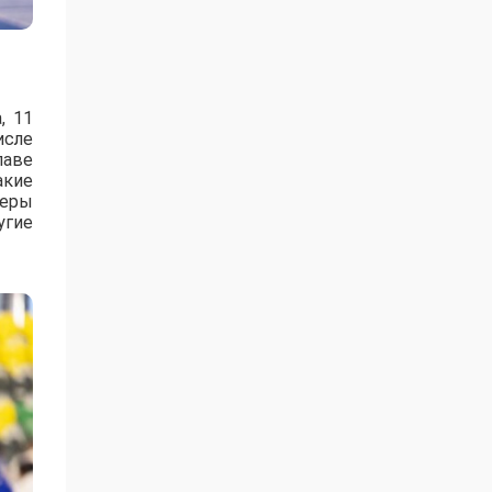
, 11
исле
лаве
акие
зеры
угие