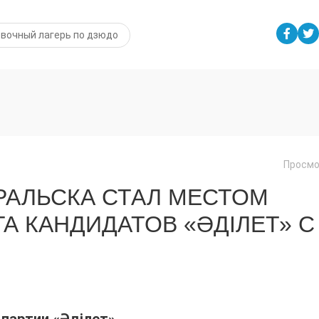
вочный лагерь по дзюдо
Просмо
РАЛЬСКА СТАЛ МЕСТОМ
А КАНДИДАТОВ «ӘДІЛЕТ» С
партии «Әділет».