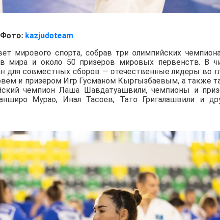
Фото:
kazjudoteam
вет мирового спорта, собрав три олимпийских чемпиона
ов мира и около 50 призеров мировых первенств. В ч
ан для совместных сборов — отечественные лидеры во г
вем и призером Игр Гусманом Кыргызбаевым, а также т
йский чемпион Лаша Шавдатуашвили, чемпионы и при
нширо Мурао, Инал Тасоев, Тато Григалашвили и др