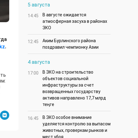
5 августа
В августе ожидается
14:45
атмосферная засуха в районах
ЗКО
гда
Аким Бурлинского района
12:45
kz
.
поздравил чемпионку Азии
4 августа
В ЗКО на строительство
17:00
ять
объектов социальной
ям:
инфраструктуры за счет
й
возвращенных государству
ь
активов направлено 17,7 млрд
теңге
В ЗКО особое внимание
16:45
уделяется контролю за выпасом
животных, проверкам рынков и
мест убоя