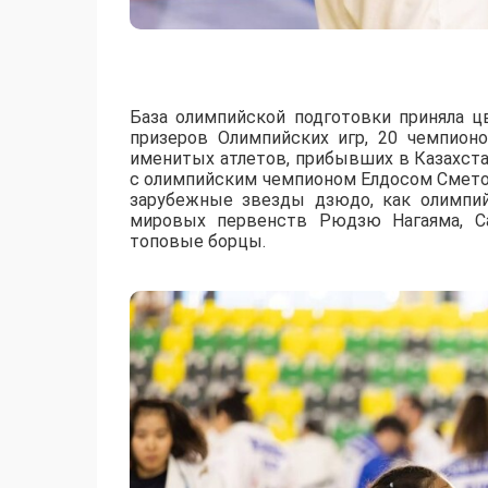
База олимпийской подготовки приняла ц
призеров Олимпийских игр, 20 чемпион
именитых атлетов, прибывших в Казахст
с олимпийским чемпионом Елдосом Смето
зарубежные звезды дзюдо, как олимпи
мировых первенств Рюдзю Нагаяма, Са
топовые борцы.