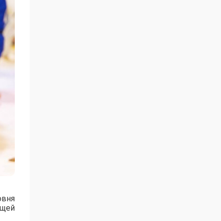
овня
ущей