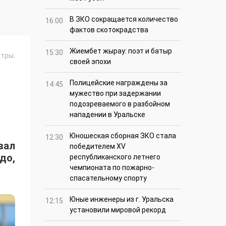
В ЗКО сокращается количество
16:00
фактов скотокрадства
Жиембет жырау: поэт и батыр
15:30
тры:
своей эпохи
Полицейские награждены за
14:45
мужество при задержании
подозреваемого в разбойном
нападении в Уральске
Юношеская сборная ЗКО стала
12:30
вал
победителем XV
до,
республиканского летнего
чемпионата по пожарно-
спасательному спорту
Юные инженеры из г. Уральска
12:15
установили мировой рекорд