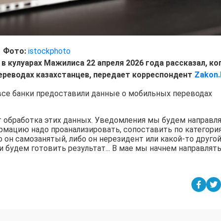
Фото:
istockphoto
 кулуарах Мажилиса 22 апреля 2026 года рассказал, ко
ереводах казахстанцев, передает корреспондент
Zakon.
все банки предоставили данные о мобильных переводах
т обработка этих данных. Уведомления мы будем направл
ормацию надо проанализировать, сопоставить по категори
 он самозанятый, либо он нерезидент или какой-то друго
 будем готовить результат... В мае мы начнем направлят