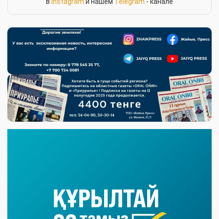
в
Instagram
и нашем
Telegram
- канале