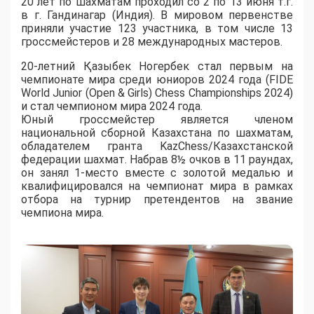
20 лет по шахматам проходил со 2 по 13 июня т.г.
в г. Гандинагар (Индия). В мировом первенстве
приняли участие 123 участника, в том числе 13
гроссмейстеров и 28 международных мастеров.
20-летний Қазыбек Ногербек стал первым на
чемпионате мира среди юниоров 2024 года (FIDE
World Junior (Open & Girls) Chess Championships 2024)
и стал чемпионом мира 2024 года.
Юный гроссмейстер является членом
национальной сборной Казахстана по шахматам,
обладателем гранта KazChess/Казахстанской
федерации шахмат. Набрав 8½ очков в 11 раундах,
он занял 1-место вместе с золотой медалью и
квалифицировался на чемпионат мира в рамках
отбора на турнир претендентов на звание
чемпиона мира.