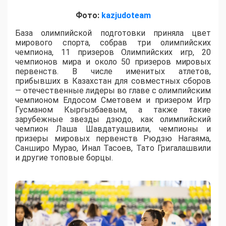
Фото:
kazjudoteam
База олимпийской подготовки приняла цвет
мирового спорта, собрав три олимпийских
чемпиона, 11 призеров Олимпийских игр, 20
чемпионов мира и около 50 призеров мировых
первенств. В числе именитых атлетов,
прибывших в Казахстан для совместных сборов
— отечественные лидеры во главе с олимпийским
чемпионом Елдосом Сметовем и призером Игр
Гусманом Кыргызбаевым, а также такие
зарубежные звезды дзюдо, как олимпийский
чемпион Лаша Шавдатуашвили, чемпионы и
призеры мировых первенств Рюдзю Нагаяма,
Санширо Мурао, Инал Тасоев, Тато Григалашвили
и другие топовые борцы.