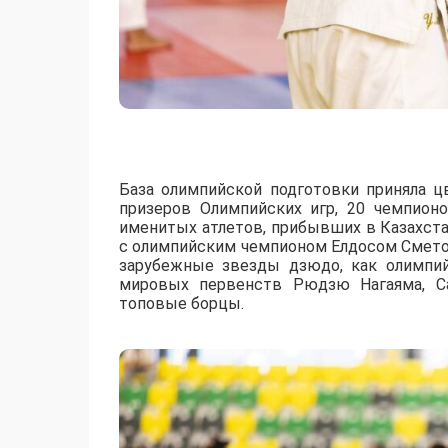
База олимпийской подготовки приняла ц
призеров Олимпийских игр, 20 чемпион
именитых атлетов, прибывших в Казахст
с олимпийским чемпионом Елдосом Смето
зарубежные звезды дзюдо, как олимпи
мировых первенств Рюдзю Нагаяма, Са
топовые борцы.