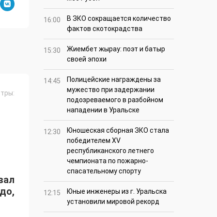
В ЗКО сокращается количество
16:00
фактов скотокрадства
Жиембет жырау: поэт и батыр
15:30
своей эпохи
Полицейские награждены за
14:45
мужество при задержании
тры:
подозреваемого в разбойном
нападении в Уральске
Юношеская сборная ЗКО стала
12:30
победителем XV
республиканского летнего
чемпионата по пожарно-
спасательному спорту
вал
до,
Юные инженеры из г. Уральска
12:15
установили мировой рекорд