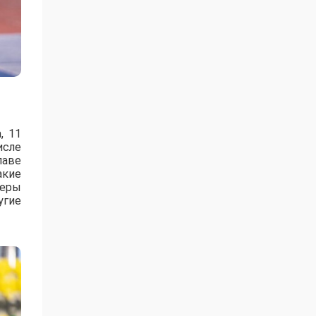
, 11
исле
лаве
акие
зеры
угие