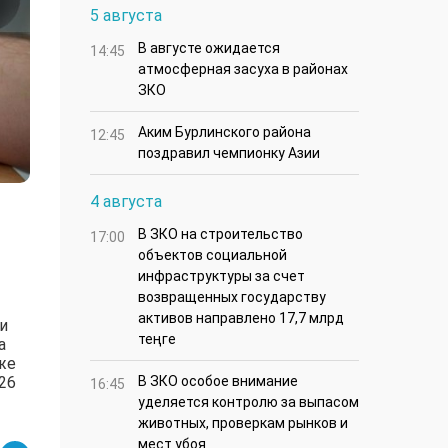
5 августа
В августе ожидается
14:45
атмосферная засуха в районах
ЗКО
Аким Бурлинского района
12:45
поздравил чемпионку Азии
4 августа
В ЗКО на строительство
17:00
объектов социальной
инфраструктуры за счет
возвращенных государству
активов направлено 17,7 млрд
и
теңге
а
же
26
В ЗКО особое внимание
16:45
уделяется контролю за выпасом
животных, проверкам рынков и
мест убоя