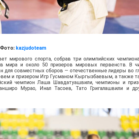
Фото:
kazjudoteam
вет мирового спорта, собрав три олимпийских чемпиона
ов мира и около 50 призеров мировых первенств. В ч
ан для совместных сборов — отечественные лидеры во г
вем и призером Игр Гусманом Кыргызбаевым, а также т
йский чемпион Лаша Шавдатуашвили, чемпионы и при
нширо Мурао, Инал Тасоев, Тато Григалашвили и др