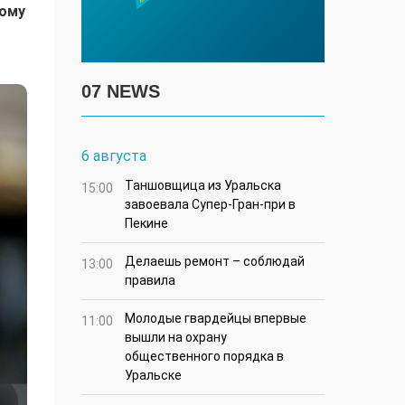
кому
07 NEWS
6 августа
Таншовщица из Уральска
15:00
завоевала Супер-Гран-при в
Пекине
Делаешь ремонт – соблюдай
13:00
правила
Молодые гвардейцы впервые
11:00
вышли на охрану
общественного порядка в
Уральске