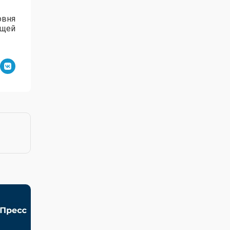
овня
ущей