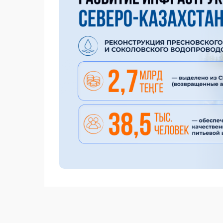
Реконструкция Пресновского группового 
населенных пунктов Есильского, Мамлютс
человек. На сегодняшний день проложено 
также 46 км внутрипоселковых сетей. Пр