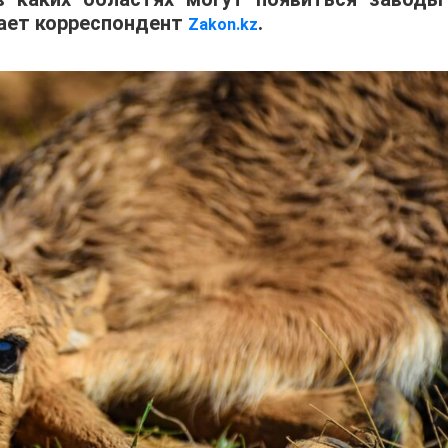
дает корреспондент
.
Zakon.kz