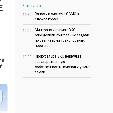
3 августа
Е
Взносы в системе ОСМС в
16:30
службе крови
Минтранс и акимат ЗКО
12:00
определили конкретные задачи
по реализации транспортных
проектов
Прокуратура ЗКО вернули в
10:30
ии
государственную
й
собственность неиспользуемые
земли