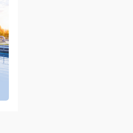
а
рно-