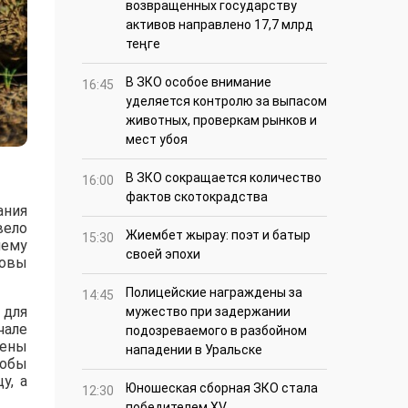
возвращенных государству
активов направлено 17,7 млрд
теңге
В ЗКО особое внимание
16:45
уделяется контролю за выпасом
животных, проверкам рынков и
мест убоя
В ЗКО сокращается количество
16:00
фактов скотокрадства
ания
вело
Жиембет жырау: поэт и батыр
15:30
ему
своей эпохи
товы
Полицейские награждены за
14:45
 для
мужество при задержании
чале
подозреваемого в разбойном
дены
нападении в Уральске
тобы
у, а
Юношеская сборная ЗКО стала
12:30
победителем XV