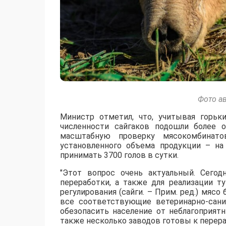
Фото а
Министр отметил, что, учитывая горьк
численности сайгаков подошли более о
масштабную проверку мясокомбинат
установленного объема продукции – на
принимать 3700 голов в сутки.
"Этот вопрос очень актуальный. Сего
переработки, а также для реализации т
регулирования (сайги. – Прим. ред.) мяс
все соответствующие ветеринарно-сан
обезопасить население от неблагоприят
также несколько заводов готовы к перераб