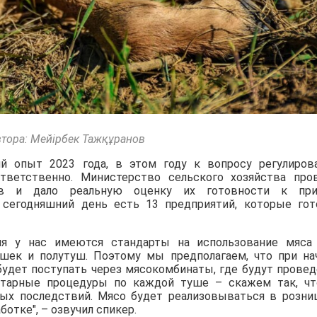
втора: Мейірбек Тажқұранов
ий опыт 2023 года, в этом году к вопросу регулиров
тветственно. Министерство сельского хозяйства про
ов и дало реальную оценку их готовности к при
 сегодняшний день есть 13 предприятий, которые го
дня у нас имеются стандарты на использование мяса
ушек и полутуш. Поэтому мы предполагаем, что при на
о будет поступать через мясокомбинаты, где будут прове
итарные процедуры по каждой туше – скажем так, ч
ных последствий. Мясо будет реализовываться в розниц
отке", – озвучил спикер.