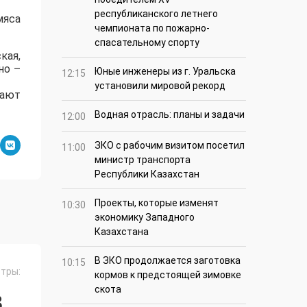
республиканского летнего
мяса
чемпионата по пожарно-
спасательному спорту
кая,
но –
Юные инженеры из г. Уральска
12:15
установили мировой рекорд
нают
Водная отрасль: планы и задачи
12:00
ЗКО с рабочим визитом посетил
11:00
министр транспорта
Республики Казахстан
Проекты, которые изменят
10:30
экономику Западного
Казахстана
В ЗКО продолжается заготовка
10:15
тры:
кормов к предстоящей зимовке
скота
З