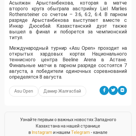
Асылжан Арыстанбекова, которая в матче
второго круга обыграла австрийку Liel Marlies
Rothensteiner со счетом – 3:6, 6:2, 6:4. В парном
разряде Арыстанбекова выступает вместе с
Инкар Дюсебай. Казахстанский дуэт также
вышел в финал и поборется за чемпионский
титул.
Международный турнир «Asu Open» проходит на
открытых хардовых кортах Национального
теннисного центра Beeline Arena в Астане.
Финальные матчи в парном разряде состоятся 7
августа, а победители одиночных соревнований
определятся 8 августа.
Asu Open
Дамир Жалғасбай
Узнайте первым о важных новостях Западного
Казахстана на нашей странице
в
Instagram
и нашем
Telegram
- канале