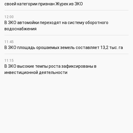
своей категории признан Жүрек из ЗКО
12:00
В ЗКО автомойки переходят на систему оборотного
водоснабжения
11:45
В ЗКО площадь орошаемых земель составляет 13,2 тыс. га
11:15
В ЗКО высокие темпы роста зафиксированы в
инвестиционной деятельности
10:30
По итогам первого полугодия предприятия ЗКО произвели
продукции на 166,6 млрд теңге
6 августа
15:00
Таншовщица из Уральска завоевала Супер-Гран-при в Пекине