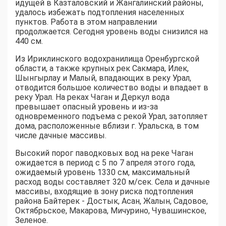
идущей в Казталовский и Жангалинский районы,
удалось избежать подтопления населенных
пунктов. Работа в этом направлении
продолжается. Сегодня уровень воды снизился на
440 см.
Из Ириклинского водохранилища Оренбургской
области, а также крупных рек Сакмара, Илек,
Шынгырлау и Малый, впадающих в реку Урал,
отводится большое количество воды и впадает в
реку Урал. На реках Чаган и Деркул вода
превышает опасный уровень и из-за
одновременного подъема с рекой Урал, затопляет
дома, расположенные вблизи г. Уральска, в том
числе дачные массивы.
Высокий порог паводковых вод на реке Чаган
ожидается в период с 5 по 7 апреля этого года,
ожидаемый уровень 1330 см, максимальный
расход воды составляет 320 м/сек. Села и дачные
массивы, входящие в зону риска подтопления
района Байтерек - Достык, Асан, Жалын, Садовое,
Октябрьское, Макарова, Мичурино, Чувашинское,
Зеленое.